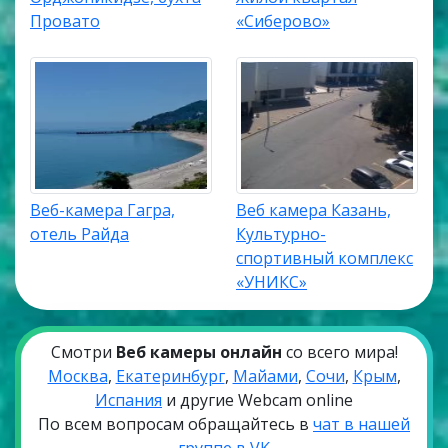
Провато
«Сиберово»
Веб-камера Гагра,
Веб камера Казань,
отель Райда
Культурно-
спортивный комплекс
«УНИКС»
Смотри
Веб камеры онлайн
со всего мира!
Москва
,
Екатеринбург
,
Майами
,
Сочи
,
Крым
,
Испания
и другие Webcam online
По всем вопросам обращайтесь в
чат в нашей
группе в VK