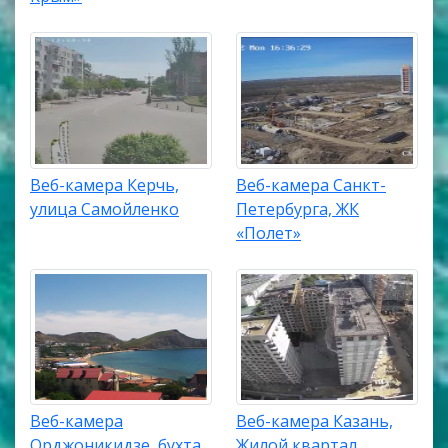
Веб-камера Керчь,
Веб-камера Санкт-
улица Самойленко
Петербурга, ЖК
«Полет»
Веб-камера
Веб-камера Казань,
Орджоникидзе, бухта
Жилой квартал