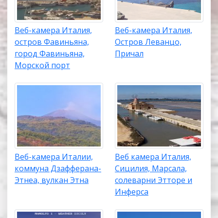
Веб-камера Италия,
Веб-камера Италия,
остров Фавиньяна,
Остров Леванцо,
город Фавиньяна,
Причал
Морской порт
Веб-камера Италии,
Веб камера Италия,
коммуна Дзафферана-
Сицилия, Марсала,
Этнеа, вулкан Этна
солеварни Этторе и
Инферса