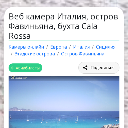
Веб камера Италия, остров
Фавиньяна, бухта Cala
Rossa
Камеры онлайн
Европа
Италия
Сицилия
Эгадские острова
Остров Фавиньяна
✈ Авиабилеты
Поделиться
Файл не найден