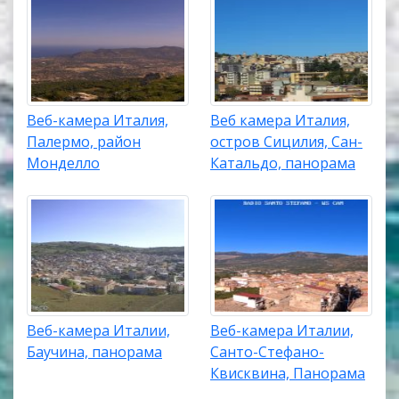
Веб-камера Италия,
Веб камера Италия,
Палермо, район
остров Сицилия, Сан-
Монделло
Катальдо, панорама
Веб-камера Италии,
Веб-камера Италии,
Баучина, панорама
Санто-Стефано-
Квисквина, Панорама