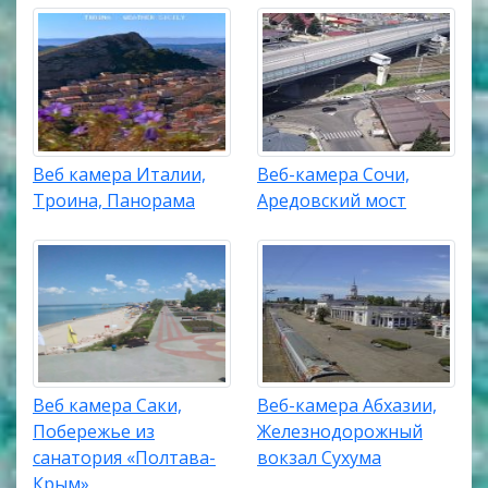
Веб камера Италии,
Веб-камера Сочи,
Троина, Панорама
Аредовский мост
Веб камера Саки,
Веб-камера Абхазии,
Побережье из
Железнодорожный
санатория «Полтава-
вокзал Сухума
Крым»