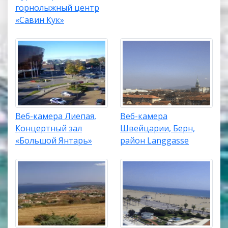
горнолыжный центр
«Савин Кук»
Веб-камера Лиепая,
Веб-камера
Концертный зал
Швейцарии, Берн,
«Большой Янтарь»
район Langgasse