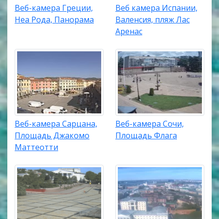
Веб-камера Греции,
Веб камера Испании,
Неа Рода, Панорама
Валенсия, пляж Лас
Аренас
Веб-камера Сарцана,
Веб-камера Сочи,
Площадь Джакомо
Площадь Флага
Маттеотти