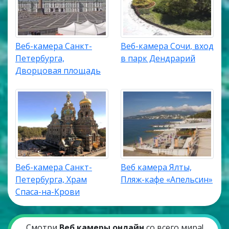
Веб-камера Санкт-
Веб-камера Сочи, вход
Петербурга,
в парк Дендрарий
Дворцовая площадь
Веб-камера Санкт-
Веб камера Ялты,
Петербурга, Храм
Пляж-кафе «Апельсин»
Спаса-на-Крови
Смотри
Веб камеры онлайн
со всего мира!