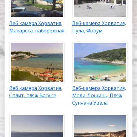
Веб камера Хорватия,
Веб-камера Хорватия,
Макарска, набережная
Пула, Форум
Веб камера Хорватия,
Веб-камера Хорватия,
Сплит, пляж Bacvice
Мали-Лошинь, Пляж
Сунчана Увала