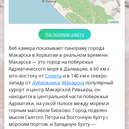
Leaflet
На полную карту
Веб камера показывает панораму города
Макарска в Хорватии в реальном времени.
Макарска — это город на побережье
Адриатического моря в Далмации, в 60 км к
юго-востоку от
Сплита
и в 140 км к северо-
западу от
Дубровника
.
Макарска
популярный
курорт и центр Макарской Ривьеры, он
находится в центральной части побережья
Адриатики, на узкой полосе между морем и
горным массивом Биоково. Город поделен
мысом Святого Петра на Восточную бухту с
морским портом, и Западную бухту —