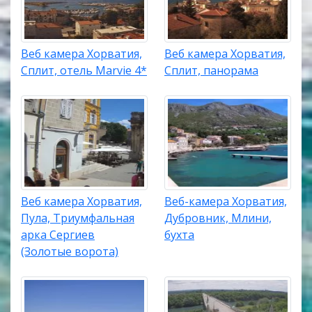
Веб камера Хорватия,
Веб камера Хорватия,
Сплит, отель Marvie 4*
Сплит, панорама
Веб камера Хорватия,
Веб-камера Хорватия,
Пула, Триумфальная
Дубровник, Млини,
арка Сергиев
бухта
(Золотые ворота)