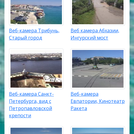
Веб-камера Трибунь,
Веб камера Абхазии,
Старый город
Ингурский мост
Веб-камера Санкт-
Веб-камера
Петербурга, вид с
Евпатории, Кинотеатр
Петропавловской
Ракета
крепости