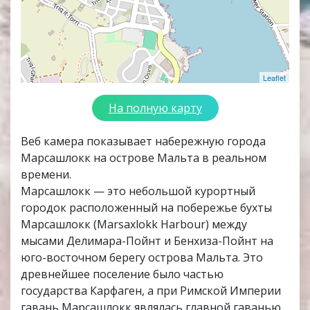
Leaflet
На полную карту
Веб камера показывает набережную города
Марсашлокк на острове Мальта в реальном
времени.
Марсашлокк — это небольшой курортный
городок расположенный на побережье бухты
Марсашлокк (Marsaxlokk Harbour) между
мысами Делимара-Пойнт и Бенхиза-Пойнт на
юго-восточном берегу острова Мальта. Это
древнейшее поселение было частью
государства Карфаген, а при Римской Империи
гавань Марсашлокк являлась главной гаванью