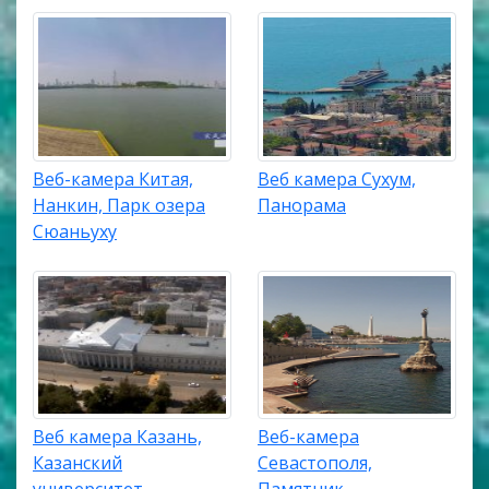
Веб-камера Китая,
Веб камера Сухум,
Нанкин, Парк озера
Панорама
Сюаньуху
Веб камера Казань,
Веб-камера
Казанский
Севастополя,