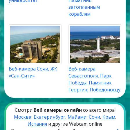
университет
Памятник
затопленным
кораблям
Веб-камера Сочи, ЖК
Веб-камера
«Сан-Сити»
Севастополя, Парк
Победы, Памятник
Георгию Победоносцу
Смотри
Веб камеры онлайн
со всего мира!
Москва
,
Екатеринбург
,
Майами
,
Сочи
,
Крым
,
Испания
и другие Webcam online