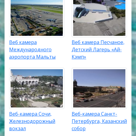
Веб камера
Веб камера Песчаное,
Международного
Детский Лагерь «Ай-
аэропорта Мальты
Кэмп»
Веб-камера Сочи,
Веб-камера Санкт-
Железнодорожный
Петербурга, Казанский
вокзал
собор