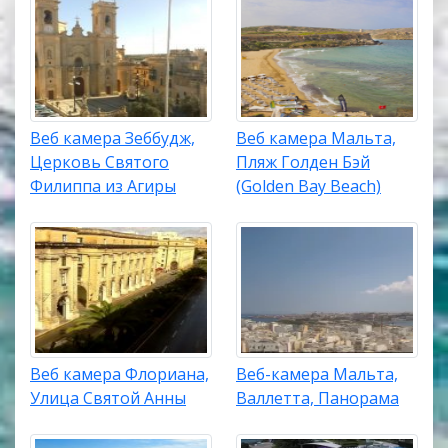
Веб камера Зеббудж,
Веб камера Мальта,
Церковь Святого
Пляж Голден Бэй
Филиппа из Агиры
(Golden Bay Beach)
Веб камера Флориана,
Веб-камера Мальта,
Улица Святой Анны
Валлетта, Панорама