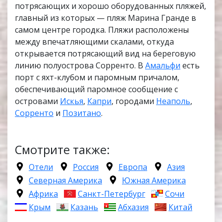
потрясающих и хорошо оборудованных пляжей,
главный из которых — пляж Марина Гранде в
самом центре городка. Пляжи расположены
между впечатляющими скалами, откуда
открывается потрясающий вид на береговую
линию полуострова Сорренто. В
Амальфи
есть
порт с яхт-клубом и паромным причалом,
обеспечивающий паромное сообщение с
островами
Искья
,
Капри
, городами
Неаполь
,
Сорренто
и
Позитано
.
Смотрите также:
Отели
Россия
Европа
Азия
Северная Америка
Южная Америка
Африка
Санкт-Петербург
Сочи
Крым
Казань
Абхазия
Китай