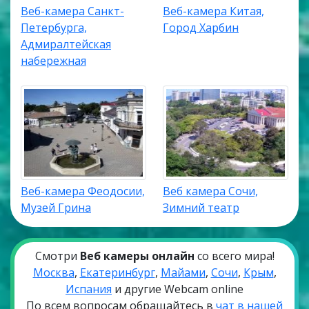
Веб-камера Санкт-
Веб-камера Китая,
Петербурга,
Город Харбин
Адмиралтейская
набережная
Веб-камера Феодосии,
Веб камера Сочи,
Музей Грина
Зимний театр
Смотри
Веб камеры онлайн
со всего мира!
Москва
,
Екатеринбург
,
Майами
,
Сочи
,
Крым
,
Испания
и другие Webcam online
По всем вопросам обращайтесь в
чат в нашей