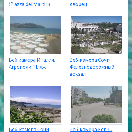
(Piazza dei Martiri)
дворец
Веб камера Италия,
Веб-камера Сочи,
Агрополи, Пляж
Железнодорожный
вокзал
Веб-камера Сочи,
Веб-камера Керчь,