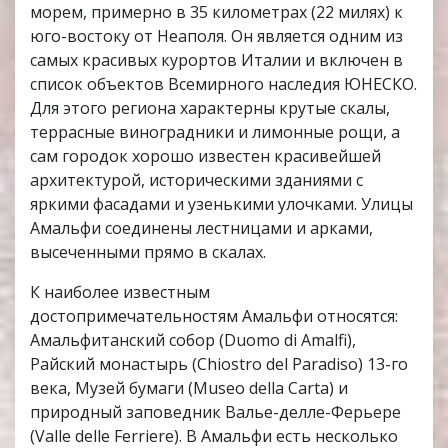
морем, примерно в 35 километрах (22 милях) к
юго-востоку от Неаполя. Он является одним из
самых красивых курортов Италии и включен в
список объектов Всемирного наследия ЮНЕСКО.
Для этого региона характерны крутые скалы,
террасные виноградники и лимонные рощи, а
сам городок хорошо известен красивейшей
архитектурой, историческими зданиями с
яркими фасадами и узенькими улочками. Улицы
Амальфи соединены лестницами и арками,
высеченными прямо в скалах.
К наиболее известным
достопримечательностям Амальфи относятся:
Амальфитанский собор (Duomo di Amalfi),
Райский монастырь (Chiostro del Paradiso) 13-го
века, Музей бумаги (Museo della Carta) и
природный заповедник Валье-делле-Ферьере
(Valle delle Ferriere). В Амальфи есть несколько