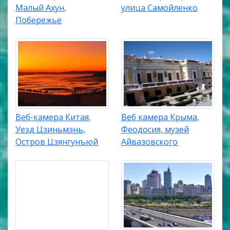
Малый Ахун,
улица Самойленко
Побережье
Веб-камера Китая,
Веб камера Крыма,
Уезд Цзиньмэнь,
Феодосия, музей
Остров Цзянгунъюй
Айвазовского