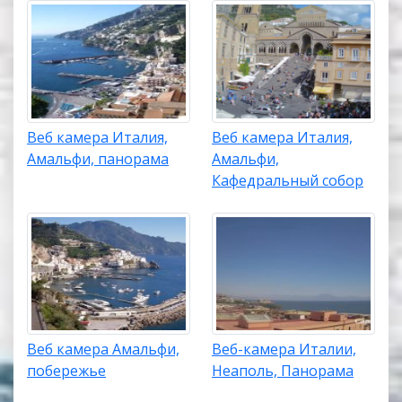
Веб камера Италия,
Веб камера Италия,
Амальфи, панорама
Амальфи,
Кафедральный собор
Веб камера Амальфи,
Веб-камера Италии,
побережье
Неаполь, Панорама