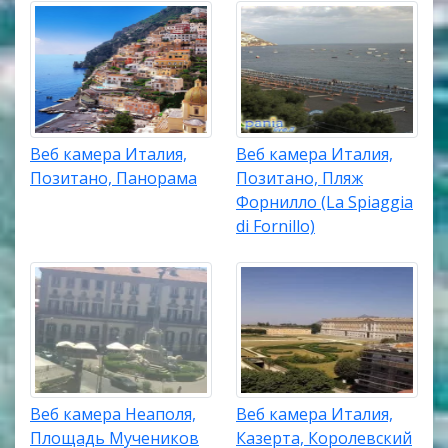
Веб камера Италия,
Веб камера Италия,
Позитано, Панорама
Позитано, Пляж
Форнилло (La Spiaggia
di Fornillo)
Веб камера Неаполя,
Веб камера Италия,
Площадь Мучеников
Казерта, Королевский