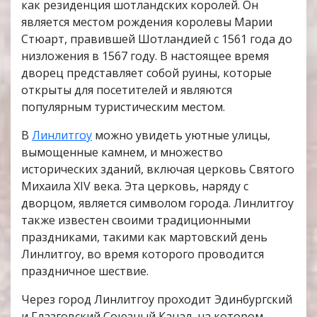
как резиденция шотландских королей. Он
является местом рождения королевы Марии
Стюарт, правившей Шотландией с 1561 года до
низложения в 1567 году. В настоящее время
дворец представляет собой руины, которые
открыты для посетителей и являются
популярным туристическим местом.
В
Линлитгоу
можно увидеть уютные улицы,
вымощенные камнем, и множество
исторических зданий, включая церковь Святого
Михаила XIV века. Эта церковь, наряду с
дворцом, является символом города. Линлитгоу
также известен своими традиционными
праздниками, такими как мартовский день
Линлитгоу, во время которого проводится
праздничное шествие.
Через город Линлитгоу проходит Эдинбургский
и Глазговский Союзный Канал, на котором