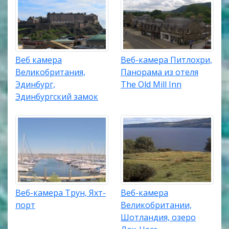
Веб камера
Веб-камера Питлохри,
Великобритания,
Панорама из отеля
Эдинбург,
The Old Mill Inn
Эдинбургский замок
Веб-камера Трун, Яхт-
Веб-камера
порт
Великобритании,
Шотландия, озеро