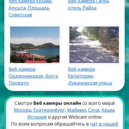
Веб камера Крыма,
Веб-камера Гагра,
Алушта, Площадь
отель Райда
Советская
Веб-камера
Веб-камера
Орджоникидзе, бухта
Евпатории,
Провато
Дувановская улица
Смотри
Веб камеры онлайн
со всего мира!
Москва
,
Екатеринбург
,
Майами
,
Сочи
,
Крым
,
Испания
и другие Webcam online
По всем вопросам обращайтесь в
чат в нашей