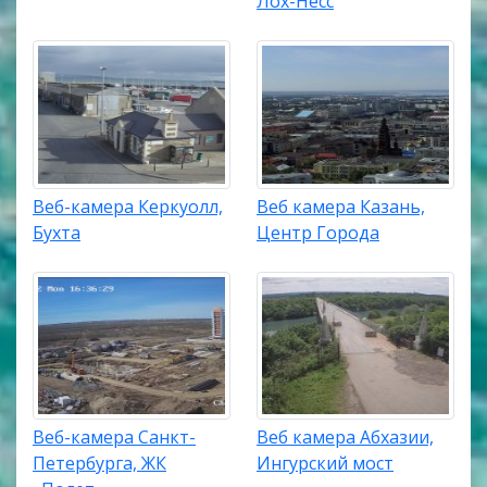
Лох-Несс
Веб-камера Керкуолл,
Веб камера Казань,
Бухта
Центр Города
Веб-камера Санкт-
Веб камера Абхазии,
Петербурга, ЖК
Ингурский мост