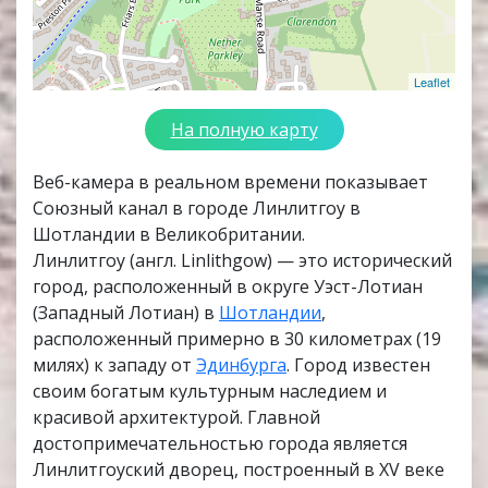
Leaflet
На полную карту
Веб-камера в реальном времени показывает
Союзный канал в городе Линлитгоу в
Шотландии в Великобритании.
Линлитгоу (англ. Linlithgow) — это исторический
город, расположенный в округе Уэст-Лотиан
(Западный Лотиан) в
Шотландии
,
расположенный примерно в 30 километрах (19
милях) к западу от
Эдинбурга
. Город известен
своим богатым культурным наследием и
красивой архитектурой. Главной
достопримечательностью города является
Линлитгоуский дворец, построенный в XV веке