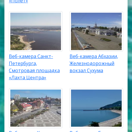
«Полет»
Веб-камера Санкт-
Веб-камера Абхазии,
Петербурга,
Железнодорожный
Смотровая площадка
вокзал Сухума
«Лахта Центра»