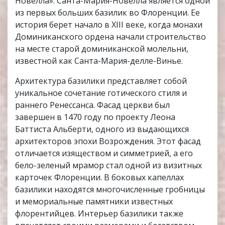
Новелла». Санта-Мария-Новелла является одной
из первых больших базилик во Флоренции. Ее
история берет начало в XIII веке, когда монахи
Доминиканского ордена начали строительство
на месте старой доминиканской молельни,
известной как Санта-Мария-делле-Винье.
Архитектура базилики представляет собой
уникальное сочетание готического стиля и
раннего Ренессанса. Фасад церкви был
завершен в 1470 году по проекту Леона
Баттиста Альберти, одного из выдающихся
архитекторов эпохи Возрождения. Этот фасад
отличается изяществом и симметрией, а его
бело-зеленый мрамор стал одной из визитных
карточек Флоренции. В боковых капеллах
базилики находятся многочисленные гробницы
и мемориальные памятники известных
флорентийцев. Интерьер базилики также