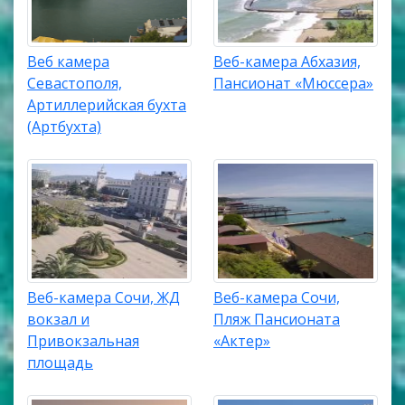
Веб камера
Веб-камера Абхазия,
Севастополя,
Пансионат «Мюссера»
Артиллерийская бухта
(Артбухта)
Веб-камера Сочи, ЖД
Веб-камера Сочи,
вокзал и
Пляж Пансионата
Привокзальная
«Актер»
площадь