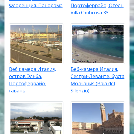
Флоренция, Панорама
Портоферрайо, Отель
Villa Ombrosa 3*
Веб камера Италия,
Веб-камера Италия,
остров Эльба,
Сестри-Леванте, бухта
Портоферрайо,
Молчания (Baia del
гавань
Silenzio)