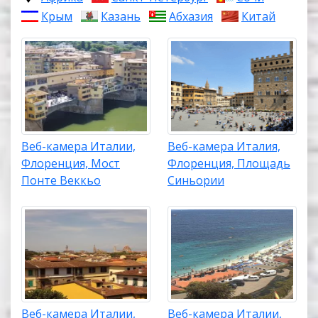
Крым
Казань
Абхазия
Китай
Веб-камера Италии,
Веб-камера Италия,
Флоренция, Мост
Флоренция, Площадь
Понте Веккьо
Синьории
Веб-камера Италии,
Веб-камера Италии,