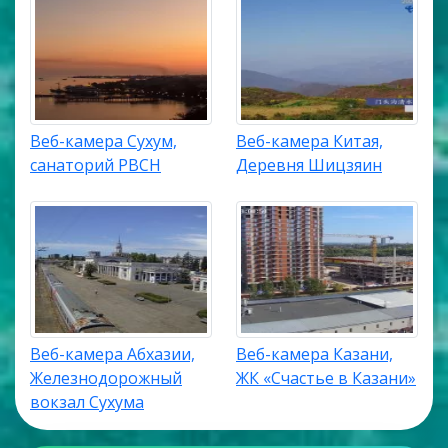
Веб-камера Сухум,
Веб-камера Китая,
санаторий РВСН
Деревня Шицзяин
Веб-камера Абхазии,
Веб-камера Казани,
Железнодорожный
ЖК «Счастье в Казани»
вокзал Сухума