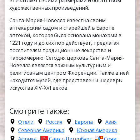
впечатляет своими размерами и богатством
художественных произведений.
Санта-Мария-Новелла известна своим
аптекарским садом и старейшей в Европе
аптекой, которая была основана монахами в
1221 году и до сих пор действует, предлагая
посетителям традиционные лекарства и
парфюмерию. Сегодня церковь Санта-Мария-
Новелла является важным культурным и
религиозным центром Флоренции. Также в ней
находится музей, где представлены шедевры
искусства XIV-XVI веков.
Смотрите также:
Отели
Россия
Европа
Азия
Северная Америка
Южная Америка
Африка
Санкт-Петербург
Сочи