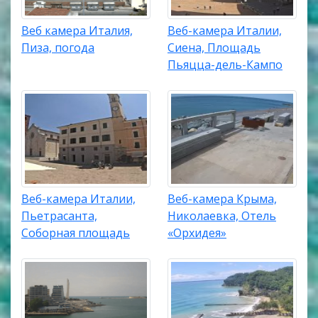
Веб камера Италия,
Веб-камера Италии,
Пиза, погода
Сиена, Площадь
Пьяцца-дель-Кампо
Веб-камера Италии,
Веб-камера Крыма,
Пьетрасанта,
Николаевка, Отель
Соборная площадь
«Орхидея»