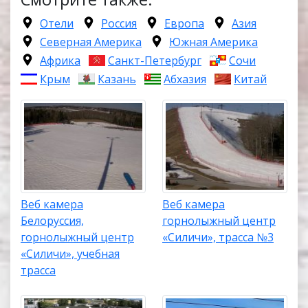
Отели
Россия
Европа
Азия
Северная Америка
Южная Америка
Африка
Санкт-Петербург
Сочи
Крым
Казань
Абхазия
Китай
Веб камера
Веб камера
Белоруссия,
горнолыжный центр
горнолыжный центр
«Силичи», трасса №3
«Силичи», учебная
трасса