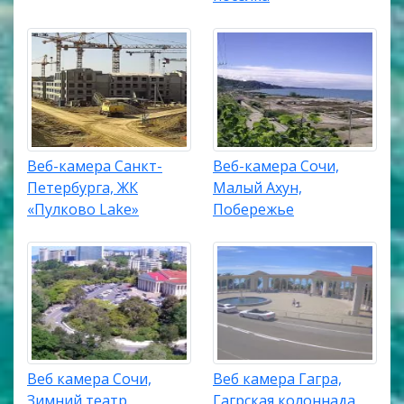
Веб-камера Санкт-
Веб-камера Сочи,
Петербурга, ЖК
Малый Ахун,
«Пулково Lake»
Побережье
Веб камера Сочи,
Веб камера Гагра,
Зимний театр
Гагрская колоннада