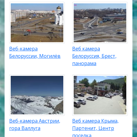
Веб-камера
Веб камера
Белоруссии, Могилёв
Белоруссия, Брест,
панорама
Веб-камера Австрии,
Веб камера Крыма,
гора Валлуга
Партенит, Центр
поселка