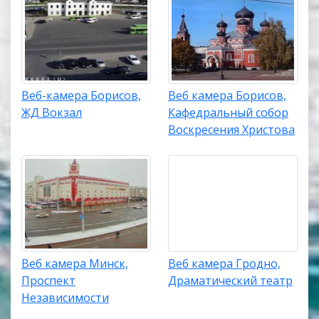
Веб-камера Борисов,
Веб камера Борисов,
ЖД Вокзал
Кафедральный собор
Воскресения Христова
Веб камера Минск,
Веб камера Гродно,
Проспект
Драматический театр
Независимости