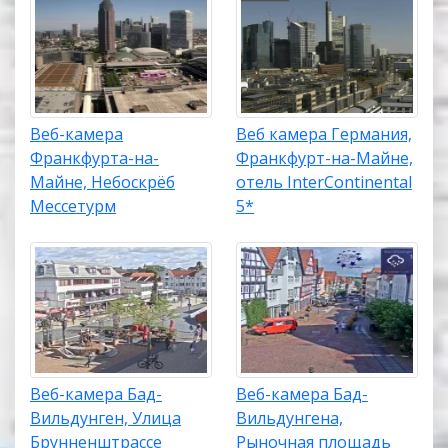
Веб-камера
Веб камера Германия,
Франкфурта-на-
Франкфурт-на-Майне,
Майне, Небоскрёб
отель InterContinental
Мессетурм
5*
Веб-камера Бад-
Веб-камера Бад-
Вильдунген, Улица
Вильдунгена,
Брунненштрассе
Рыночная площадь