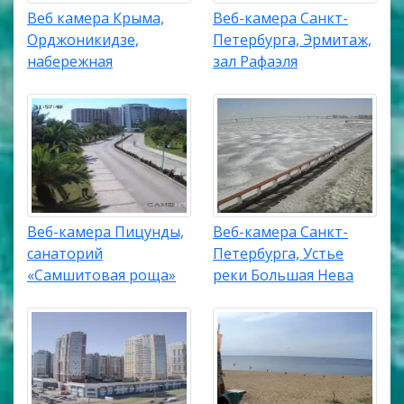
Веб камера Крыма,
Веб-камера Санкт-
Орджоникидзе,
Петербурга, Эрмитаж,
набережная
зал Рафаэля
Веб-камера Пицунды,
Веб-камера Санкт-
санаторий
Петербурга, Устье
«Самшитовая роща»
реки Большая Нева