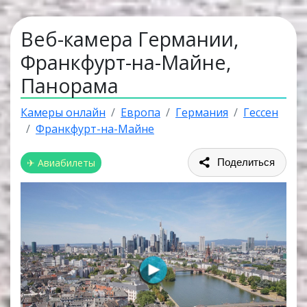
Веб-камера Германии,
Франкфурт-на-Майне,
Панорама
Камеры онлайн
Европа
Германия
Гессен
Франкфурт-на-Майне
✈ Авиабилеты
Поделиться