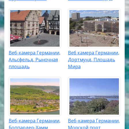
Веб-камера Германии,
Веб камера Германии,
Альсфельд, Рыночная
Дортмунд, Площадь
площадь
Мира
Веб-камера Германии,
Веб-камера Германии,
Боппардер-Хамм
Морской порт