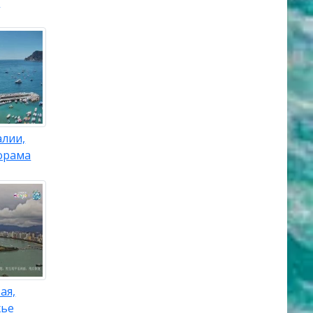
н
алии,
орама
ая,
жье