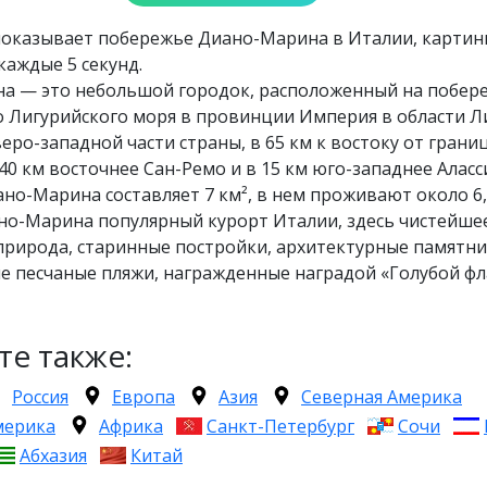
показывает побережье Диано-Марина в Италии, картин
каждые 5 секунд.
а — это небольшой городок, расположенный на побер
 Лигурийского моря в провинции Империя в области Ли
веро-западной части страны, в 65 км к востоку от грани
40 км восточнее Сан-Ремо и в 15 км юго-западнее Аласс
о-Марина составляет 7 км², в нем проживают около 6,
но-Марина популярный курорт Италии, здесь чистейше
природа, старинные постройки, архитектурные памятни
 песчаные пляжи, награжденные наградой «Голубой фла
те также:
Россия
Европа
Азия
Северная Америка
мерика
Африка
Санкт-Петербург
Сочи
Абхазия
Китай