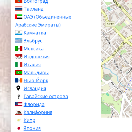
Волгоград
Таиланд
ОАЭ (Объединенные
Арабские Эмираты)
Камчатка
Эльбрус
Мексика
Индонезия
Италия
Мальдивы
Нью-Йорк
Исландия
Гавайские острова
Флорида
Калифорния
Кипр
Япония