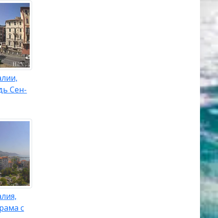
алии,
дь Сен-
лия,
рама с