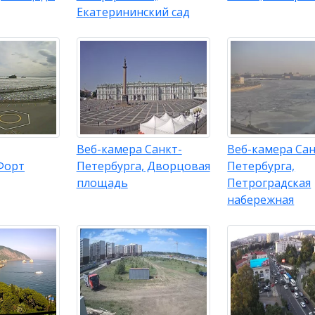
Екатерининский сад
Веб-камера Санкт-
Веб-камера Сан
Форт
Петербурга, Дворцовая
Петербурга,
площадь
Петроградская
набережная