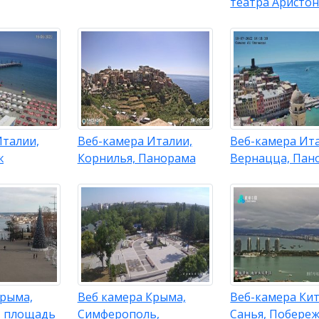
театра Аристо
Италии,
Веб-камера Италии,
Веб-камера Ит
ж
Корнилья, Панорама
Вернацца, Пан
Крыма,
Веб камера Крыма,
Веб-камера Кит
, площадь
Симферополь,
Санья, Побере