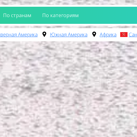
По странам
По категориям
верная Америка
Южная Америка
Африка
Сан