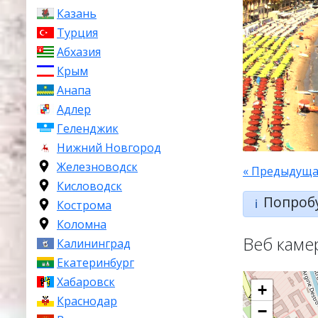
Казань
Турция
Абхазия
Крым
Анапа
Адлер
Геленджик
Нижний Новгород
Железноводск
« Предыдуща
Кисловодск
Попроб
ℹ️
Кострома
Коломна
Веб каме
Калининград
Екатеринбург
Хабаровск
+
Краснодар
−