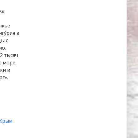
ка
ежье
гу́рия в
цы с
ио.
2 тысяч
е море,
ки и
г».
Крым