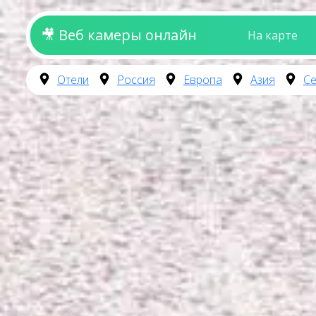
🎥 Веб камеры онлайн
На карте
Отели
Россия
Европа
Азия
Се