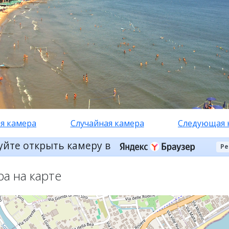
я камера
Случайная камера
Следующая 
уйте открыть камеру в
Ре
ра на карте