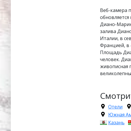
Веб-камера 
обновляется 
Диано-Марин
залива Диано
Италии, в се
Францией, в 
Площадь Диан
человек. Диа
живописная 
великолепные
Смотри
Отели
Южная А
Казань