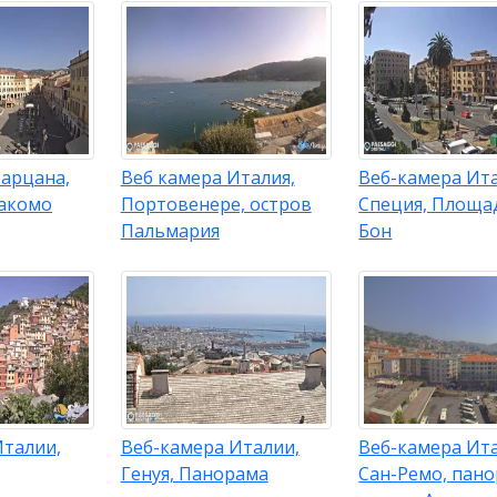
Сарцана,
Веб камера Италия,
Веб-камера Ит
акомо
Портовенере, остров
Специя, Площа
Пальмария
Бон
Италии,
Веб-камера Италии,
Веб-камера Ита
Генуя, Панорама
Сан-Ремо, пано