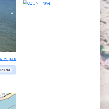
камера »
клама