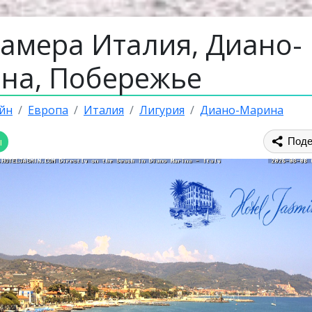
камера Италия, Диано-
на, Побережье
йн
Европа
Италия
Лигурия
Диано-Марина
ы
Поде