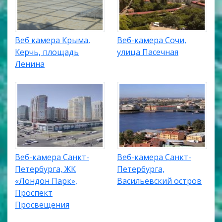
Веб камера Крыма,
Веб-камера Сочи,
Керчь, площадь
улица Пасечная
Ленина
Веб-камера Санкт-
Веб-камера Санкт-
Петербурга, ЖК
Петербурга,
«Лондон Парк»,
Васильевский остров
Проспект
Просвещения