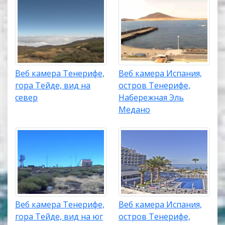
Веб камера Тенерифе,
Веб камера Испания,
гора Тейде, вид на
остров Тенерифе,
север
Набережная Эль
Медано
Веб камера Тенерифе,
Веб камера Испания,
гора Тейде, вид на юг
остров Тенерифе,