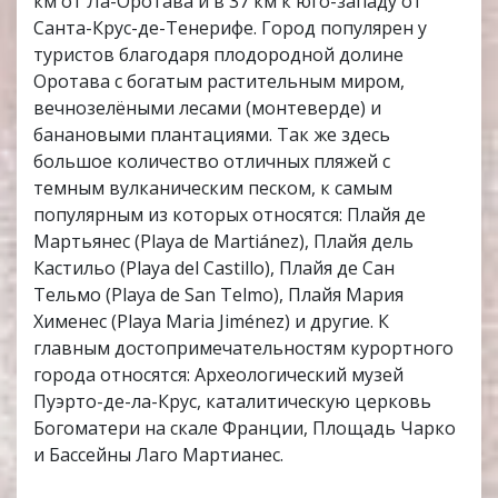
км от Ла-Оротава и в 37 км к юго-западу от
Санта-Крус-де-Тенерифе. Город популярен у
туристов благодаря плодородной долине
Оротава с богатым растительным миром,
вечнозелёными лесами (монтеверде) и
банановыми плантациями. Так же здесь
большое количество отличных пляжей с
темным вулканическим песком, к самым
популярным из которых относятся: Плайя де
Мартьянес (Playa de Martiánez), Плайя дель
Кастильо (Playa del Castillo), Плайя де Сан
Тельмо (Playa de San Telmo), Плайя Мария
Хименес (Playa Maria Jiménez) и другие. К
главным достопримечательностям курортного
города относятся: Археологический музей
Пуэрто-де-ла-Крус, каталитическую церковь
Богоматери на скале Франции, Площадь Чарко
и Бассейны Лаго Мартианес.