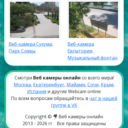
Веб-камера Сухума,
Веб-камера
Парк Славы
Евпатории,
Музыкальный фонтан
Смотри
Веб камеры онлайн
со всего мира!
Москва
,
Екатеринбург
,
Майами
,
Сочи
,
Крым
,
Испания
и другие Webcam online
По всем вопросам обращайтесь в
чат в нашей
группе в VK
Copyright © 🎥 Веб камеры онлайн
2013 - 2026 гг
Все права защищены