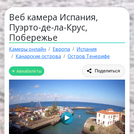
Веб камера Испания,
Пуэрто-де-ла-Крус,
Побережье
Камеры онлайн
Европа
Испания
Канарские острова
Остров Тенерифе
✈ Авиабилеты
Поделиться