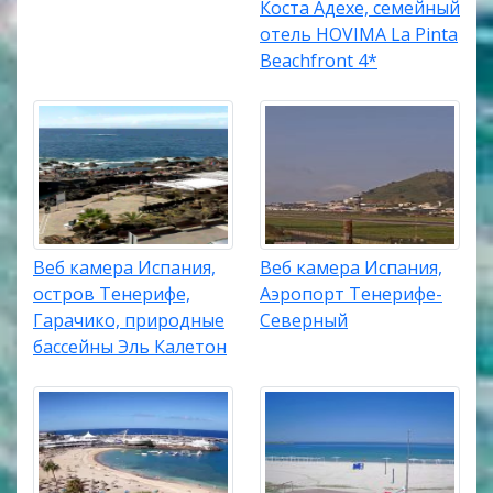
Коста Адехе, семейный
отель HOVIMA La Pinta
Beachfront 4*
Веб камера Испания,
Веб камера Испания,
остров Тенерифе,
Аэропорт Тенерифе-
Гарачико, природные
Северный
бассейны Эль Калетон