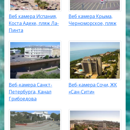
Веб камера Испания,
Веб камера Крыма,
Коста Адехе, пляж Ла-
Черноморское, пляж
Пинта
Веб-камера Санкт-
Веб-камера Сочи, ЖК
Петербурга, Канал
«Сан-Сити»
Грибоедова