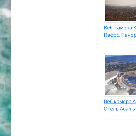
Веб-камера К
Пафос, Пано
Веб камера А
Отель Adams 