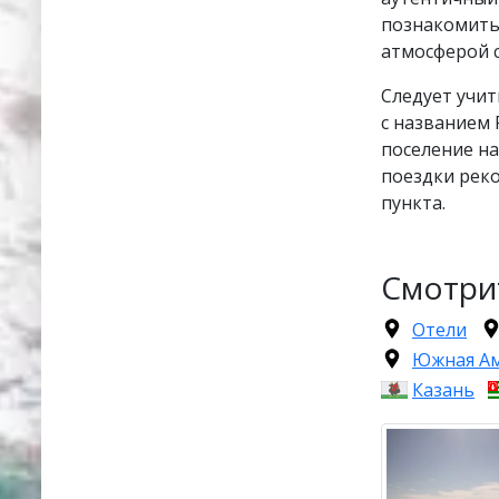
познакомить
атмосферой с
Следует учит
с названием 
поселение на
поездки рек
пункта.
Смотри
Отели
Южная А
Казань