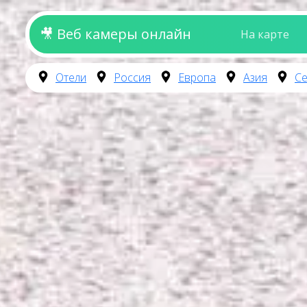
🎥 Веб камеры онлайн
На карте
Отели
Россия
Европа
Азия
Се