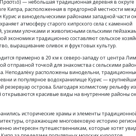
ч. Πραστιό) — небольшая традиционная деревня в округе
юге Кипра, расположенная в предгорной местности меж
 Курис и винодельческими районами западной части ок
храняет атмосферу старого кипрского села с каменной
й, узкими улочками и живописными сельскими пейзажам
ой экономики традиционно составляют сельское хозяй
тво, выращивание оливок и фруктовых культур.
дится примерно в 20 км к северо-западу от центра Лим
ой отправной точкой для знакомства с сельскими райо
а. Неподалёку расположены винодельни, традиционны
ревни и популярное водохранилище Курис — крупнейш
 резервуар острова. Благодаря холмистому рельефу из
й открываются красивые виды на внутренние районы о
хранились исторические храмы и элементы традиционно
хитектуры, отражающие многовековую историю регион
бенно интересен путешественникам, которые хотят уви
 Кипр за пределами популярных морских курортов,