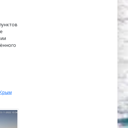
 пунктов
ое
нии
лённого
Крым