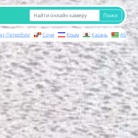
Поиск
кт-Петербург
Сочи
Крым
Казань
Абхази