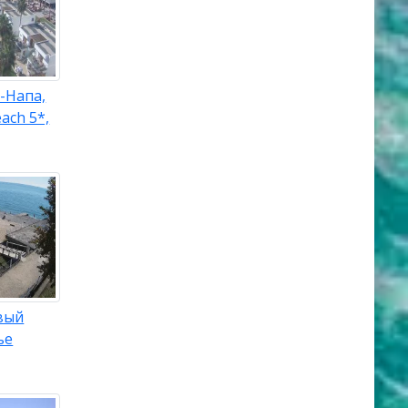
-Напа,
ach 5*,
вый
ье