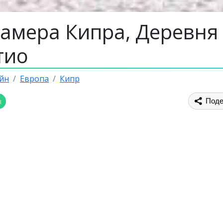
камера Кипра, Деревня
тио
йн
Европа
Кипр
ы
Поде