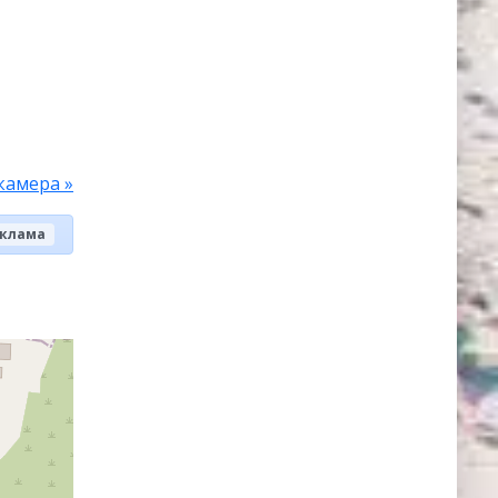
камера »
клама