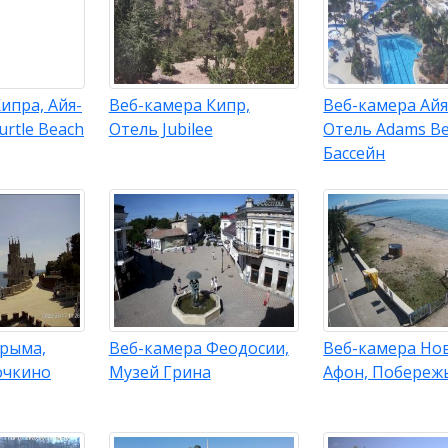
ипра, Айя-
Веб-камера Кипр,
Веб-камера Айя
urtle Beach
Отель Jubilee
Отель Adams Be
Бассейн
Крыма,
Веб-камера Феодосии,
Веб-камера Но
очкино
Музей Грина
Афон, Побереж