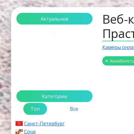
Веб-
Актуальное
Прас
Загрузка...
Камеры онла
✈ Авиабилет
Категории
Топ
Все
Санкт-Петербург
Сочи