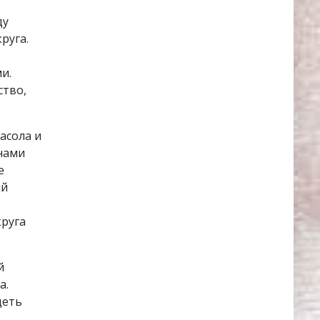
ду
руга.
и.
ство,
асола и
нами
е
ий
круга
й
а.
деть