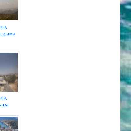
ра,
норама
ра,
рама