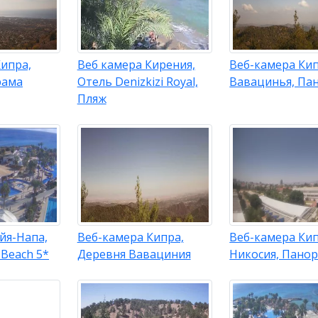
ипра,
Веб камера Кирения,
Веб-камера Кип
рама
Отель Denizkizi Royal,
Вавацинья, Па
Пляж
йя-Напа,
Веб-камера Кипра,
Веб-камера Кип
Beach 5*
Деревня Вавациния
Никосия, Пано