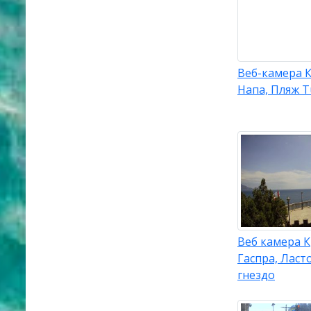
Веб-камера К
Напа, Пляж T
Веб камера 
Гаспра, Ласт
гнездо