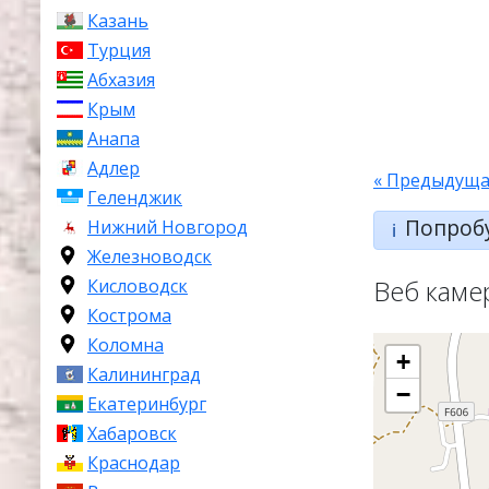
Казань
Турция
Абхазия
Крым
Анапа
Адлер
« Предыдуща
Геленджик
Попроб
Нижний Новгород
ℹ️
Железноводск
Веб каме
Кисловодск
Кострома
Коломна
+
Калининград
−
Екатеринбург
Хабаровск
Краснодар