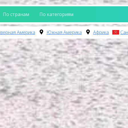
По странам
По категориям
верная Америка
Южная Америка
Африка
Сан