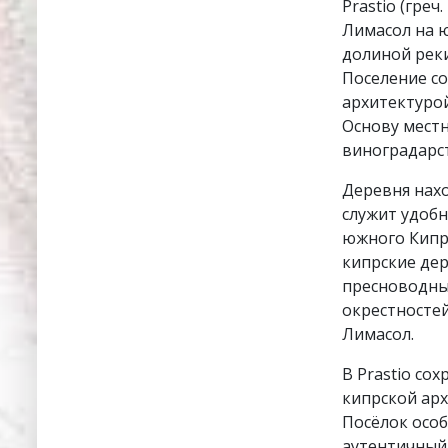
Prastio (гре
Лимасол на 
долиной реки
Поселение со
архитектуро
Основу местн
виноградарс
Деревня нахо
служит удобн
южного Кипр
кипрские де
пресноводный
окрестносте
Лимасол.
В Prastio со
кипрской ар
Посёлок осо
аутентичный