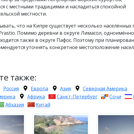
ся с местными традициями и насладиться спокойной
ельской местности.
ывать, что на Кипре существует несколько населённых
Prastio. Помимо деревни в округе Лимасол, одноимённ
ходится также в округе Пафос. Поэтому при планирова
омендуется уточнять конкретное местоположение насе
те также:
Россия
Европа
Азия
Северная Америка
мерика
Африка
Санкт-Петербург
Сочи
Абхазия
Китай