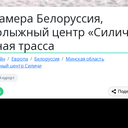
камера Белоруссия,
олыжный центр «Силич
ная трасса
йн
Европа
Белоруссия
Минская область
ный центр Силичи
 курорт
ы
Поде