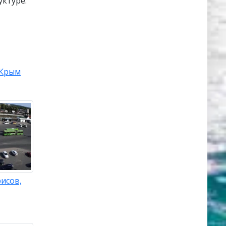
ктуре.
Крым
исов,