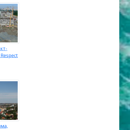
кт-
 Respect
ыма,