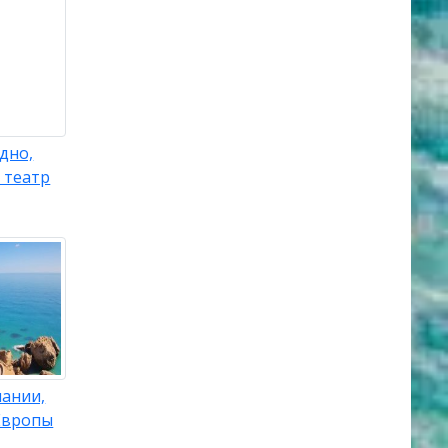
дно,
 театр
пании,
Европы