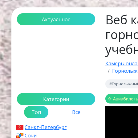
Веб 
Актуальное
горн
Загрузка...
учеб
Камеры онла
Горнолыж
#Горнолыжный
Категории
✈ Авиабилет
Топ
Все
Санкт-Петербург
Сочи