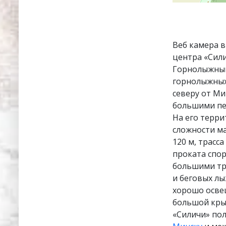
Веб камера 
центра «Сили
Горнолыжный
горнолыжных 
северу от М
большими пе
На его терри
сложности ма
120 м, трасс
проката спор
большими тра
и беговых лы
хорошо освещ
большой кры
«Силичи» по