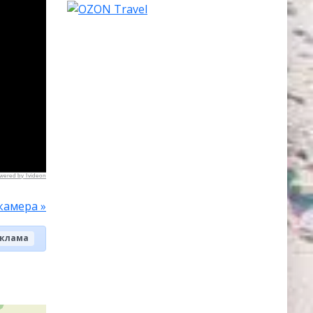
wered by Ivideon
камера »
клама