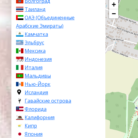
Волгоград
+
Таиланд
−
ОАЭ (Объединенные
Арабские Эмираты)
Камчатка
Эльбрус
Мексика
Индонезия
Италия
Мальдивы
Нью-Йорк
Исландия
Гавайские острова
Флорида
Калифорния
Кипр
Япония