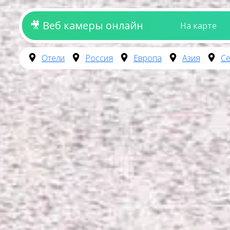
🎥 Веб камеры онлайн
На карте
Отели
Россия
Европа
Азия
Се