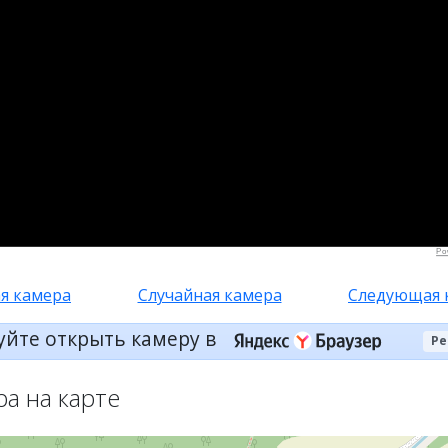
Po
я камера
Случайная камера
Следующая 
уйте открыть камеру в
Ре
ра на карте