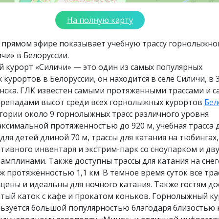
На полную карту
в прямом эфире показывает учебную трассу горнолыжно
чи» в Белоруссии.
 курорт «Силичи» — это один из самых популярных
курортов в Белоруссии, он находится в селе Силичи, в 3
инска. ГЛК известен самыми протяженными трассами и 
репадами высот среди всех горнолыжных курортов
Бел
тории около 9 горнолыжных трасс различного уровня
ксимальной протяженностью до 920 м, учебная трасса 
а для детей длиной 70 м, трассы для катания на тюбингах
тивного инвентаря и экстрим-парк со сноупарком и дв
мплинами. Также доступны трассы для катания на сне
ж протяжённостью 1,1 км. В темное время суток все тра
ены и идеальны для ночного катания. Также гостям до
тый каток с кафе и прокатом коньков. Горнолыжный к
льзуется большой популярностью благодаря близостью 