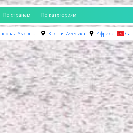
По странам
По категориям
верная Америка
Южная Америка
Африка
Сан