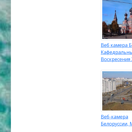
Веб камера Б
Кафедральны
Воскресения
Веб-камера
Белоруссии,