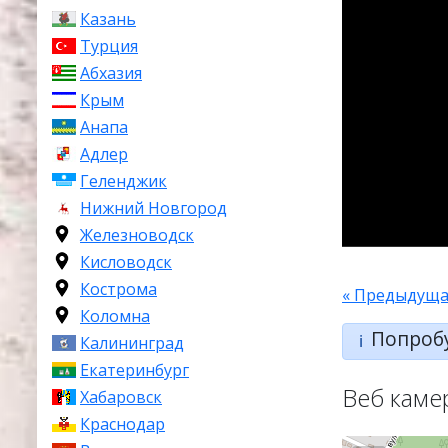
Казань
Турция
Абхазия
Крым
Анапа
Адлер
Геленджик
Нижний Новгород
Железноводск
Кисловодск
Кострома
« Предыдуща
Коломна
Попроб
ℹ️
Калининград
Екатеринбург
Веб каме
Хабаровск
Краснодар