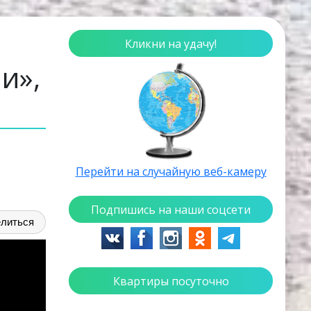
Кликни на удачу!
и»,
Перейти на случайную веб-камеру
Подпишись на наши соцсети
литься
Квартиры посуточно