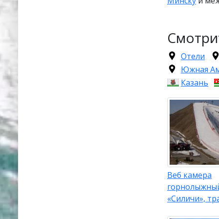
Минску
и меж
Смотри
Отели
Южная А
Казань
Веб камера
горнолыжны
«Силичи», тр