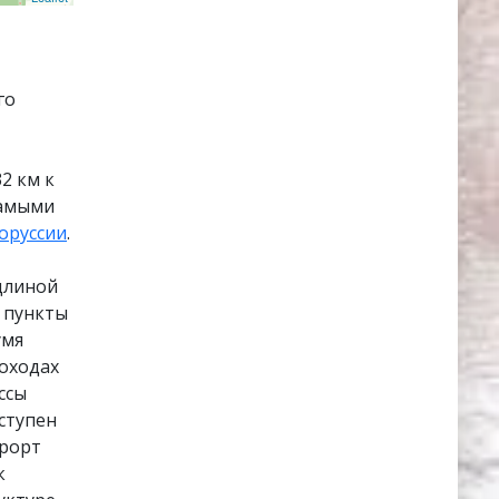
го
2 км к
самыми
оруссии
.
длиной
, пункты
умя
гоходах
ссы
ступен
урорт
к