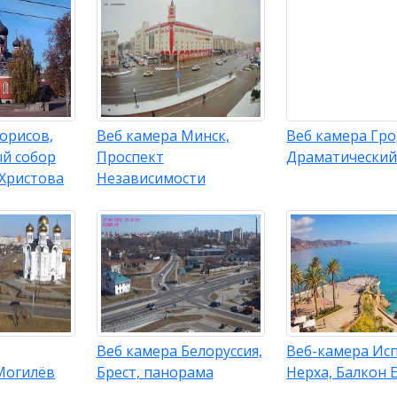
орисов,
Веб камера Минск,
Веб камера Гро
й собор
Проспект
Драматический
 Христова
Независимости
Веб камера Белоруссия,
Веб-камера Ис
 Могилёв
Брест, панорама
Нерха, Балкон 