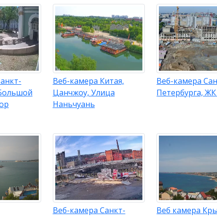
анкт-
Веб-камера Китая,
Веб-камера Сан
 Большой
Цанчжоу, Улица
Петербурга, ЖК
ор
Наньчуань
Веб-камера Санкт-
Веб камера Кр