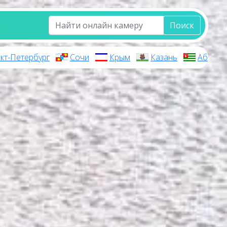
Поиск
кт-Петербург
Сочи
Крым
Казань
Абхази