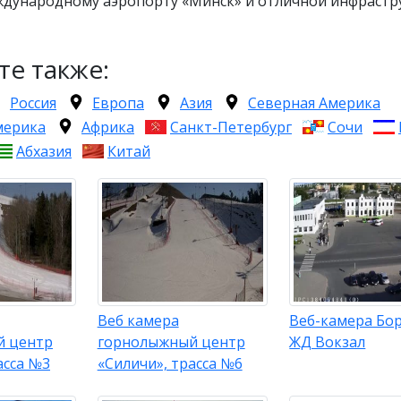
дународному аэропорту «Минск» и отличной инфрастру
те также:
Россия
Европа
Азия
Северная Америка
мерика
Африка
Санкт-Петербург
Сочи
Абхазия
Китай
Веб камера
Веб-камера Бор
й центр
горнолыжный центр
ЖД Вокзал
асса №3
«Силичи», трасса №6