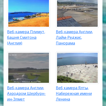
Веб-камера Плимут,
Веб-камера Англии,
башня Смитона
Лайм-Реджис,
(Англия)
Панорама
Веб-камера Англии,
Веб камера Ялты,
Аэродром Шербурн-
Набережная имени
ин-Элмет
Ленина