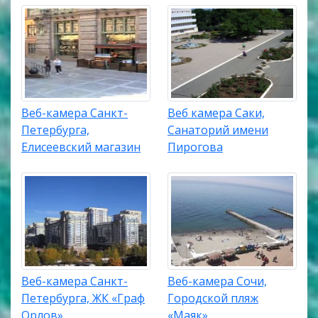
Веб-камера Санкт-
Веб камера Саки,
Петербурга,
Санаторий имени
Елисеевский магазин
Пирогова
Веб-камера Санкт-
Веб-камера Сочи,
Петербурга, ЖК «Граф
Городской пляж
Орлов»
«Маяк»