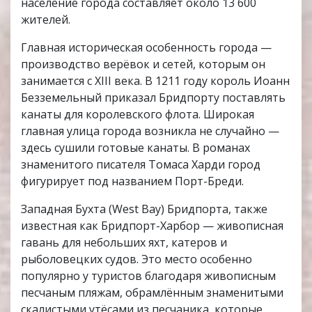
население города составляет около 13 600
жителей.
Главная историческая особенность города —
производство верёвок и сетей, которым он
занимается с XIII века. В 1211 году король Иоанн
Безземельный приказал Бридпорту поставлять
канаты для королевского флота. Широкая
главная улица города возникла не случайно —
здесь сушили готовые канаты. В романах
знаменитого писателя Томаса Харди город
фигурирует под названием Порт-Бреди.
Западная Бухта (West Bay) Бридпорта, также
известная как Бридпорт-Харбор — живописная
гавань для небольших яхт, катеров и
рыболовецких судов. Это место особенно
популярно у туристов благодаря живописным
песчаным пляжам, обрамлённым знаменитыми
скалистыми утёсами из песчаника, которые