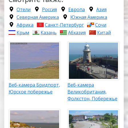
Отели
Россия
Европа
Азия
Северная Америка
Южная Америка
Африка
Санкт-Петербург
Сочи
Крым
Казань
Абхазия
Китай
Веб-камера Бридпорт,
Веб-камера
Юрское побережье
Великобритания,
Фолкстон, Побережье