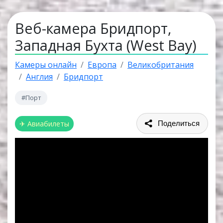
Веб-камера Бридпорт,
Западная Бухта (West Bay)
Камеры онлайн
Европа
Великобритания
Англия
Бридпорт
#Порт
✈ Авиабилеты
Поделиться