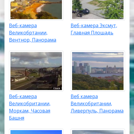
Веб-камера
Веб-камера Эксмут,
Великобртании,
Главная Площадь
Вентнор, Панорама
Веб-камера
Веб камера
Великобритании,
Великобритании,
Моркам, Часовая
Ливерпуль, Панорама
Башня