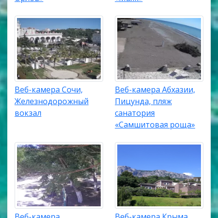
Веб-камера Сочи,
Веб-камера Абхазии,
Железнодорожный
Пицунда, пляж
вокзал
санатория
«Самшитовая роща»
Веб-камера
Веб-камера Крыма,