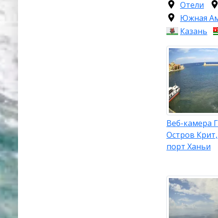
Отели
Южная А
Казань
Веб-камера 
Остров Крит
порт Ханьи