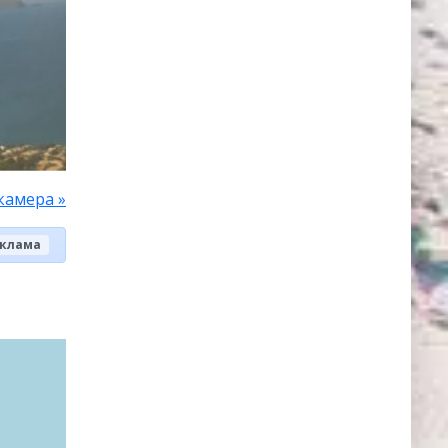
камера »
клама