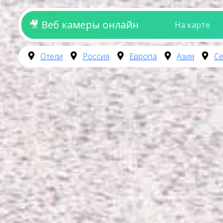
🎥 Веб камеры онлайн
На карте
Отели
Россия
Европа
Азия
Се