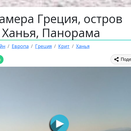
амера Греция, остров
, Ханья, Панорама
йн
Европа
Греция
Крит
Ханья
ы
Поде