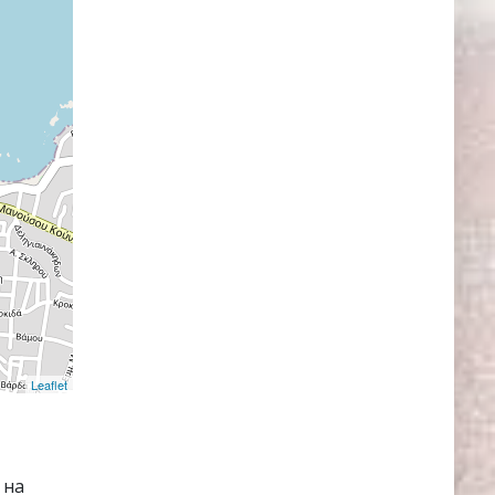
Leaflet
 на