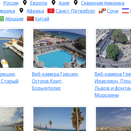
Россия
Европа
Азия
Северная Америка
мерика
Африка
Санкт-Петербург
Сочи
Абхазия
Китай
Греции,
Веб-камера Греции,
Веб-камера Гре
, Старый
Остров Крит,
Ираклион, Пло
Еорьюполис
Львов и фонта
Морозини