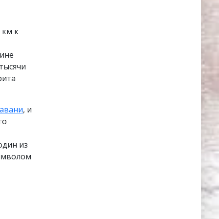
 км к
чине
 тысячи
рита
гавани
, и
го
один из
символом