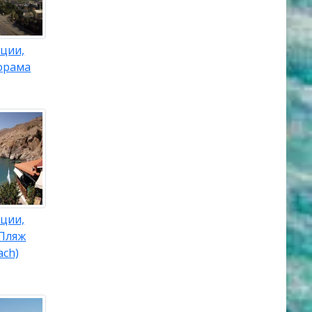
ции,
орама
ции,
 Пляж
ach)