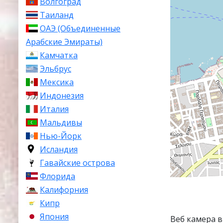
Волгоград
Таиланд
ОАЭ (Объединенные
Арабские Эмираты)
Камчатка
Эльбрус
Мексика
Индонезия
Италия
Мальдивы
Нью-Йорк
Исландия
Гавайские острова
Флорида
Калифорния
Кипр
Япония
Веб камера 