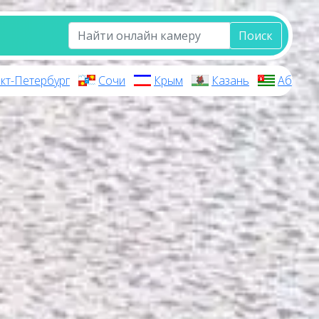
Поиск
кт-Петербург
Сочи
Крым
Казань
Абхази