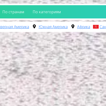
По странам
По категориям
верная Америка
Южная Америка
Африка
Сан