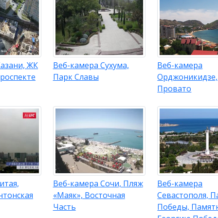
азани, ЖК
Веб-камера Сухума,
Веб-камера
Проспекте
Парк Славы
Орджоникидзе,
Провато
итая,
Веб-камера Сочи, Пляж
Веб-камера
нтонская
«Маяк», Восточная
Севастополя, П
Часть
Победы, Памят