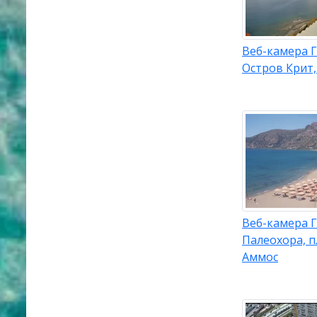
Веб-камера 
Остров Крит,
Веб-камера 
Палеохора, п
Аммос