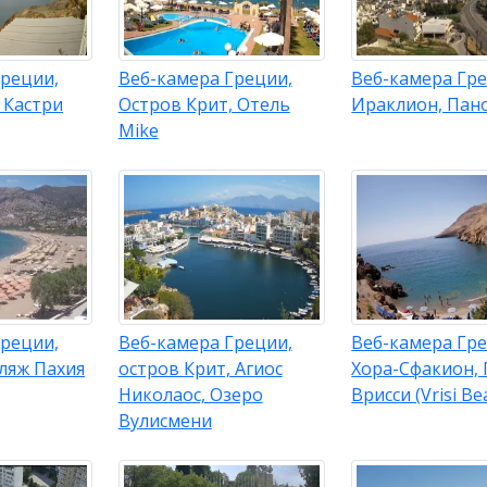
Греции,
Веб-камера Греции,
Веб-камера Гре
 Кастри
Остров Крит, Отель
Ираклион, Пан
Mike
Греции,
Веб-камера Греции,
Веб-камера Гре
ляж Пахия
остров Крит, Агиос
Хора-Сфакион,
Николаос, Озеро
Врисси (Vrisi Be
Вулисмени