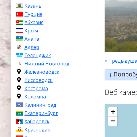
Казань
Турция
Абхазия
Крым
Анапа
Адлер
Геленджик
« Предыдуща
Нижний Новгород
Железноводск
Попроб
ℹ️
Кисловодск
Кострома
Веб каме
Коломна
Калининград
+
Екатеринбург
−
Хабаровск
Краснодар