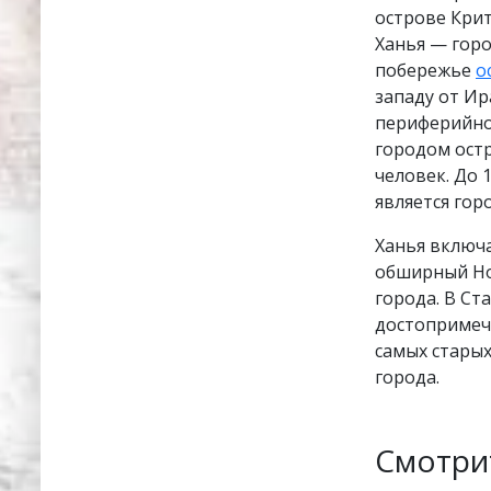
острове Крит
Ханья — гор
побережье
о
западу от И
периферийно
городом остр
человек. До 
является гор
Ханья включа
обширный Но
города. В Ст
достопримеча
самых старых
города.
Смотри