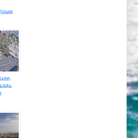
Крым
ции,
щадь
н