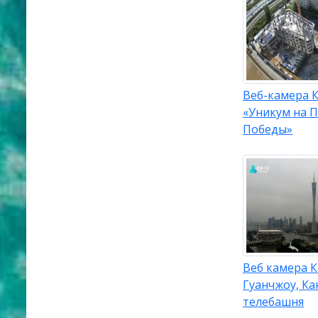
Веб-камера К
«Уникум на 
Победы»
Веб камера К
Гуанчжоу, Ка
телебашня