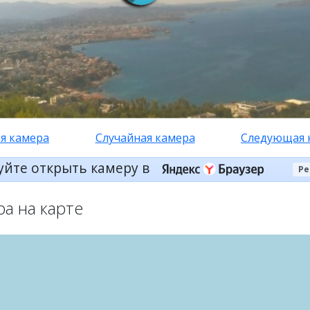
я камера
Случайная камера
Следующая 
уйте открыть камеру в
Ре
ра на карте