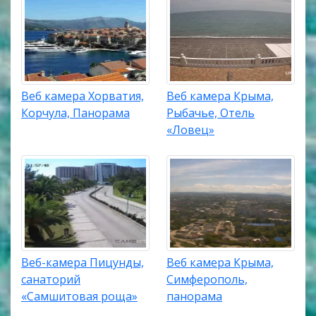
Веб камера Хорватия,
Веб камера Крыма,
Корчула, Панорама
Рыбачье, Отель
«Ловец»
Веб-камера Пицунды,
Веб камера Крыма,
санаторий
Симферополь,
«Самшитовая роща»
панорама