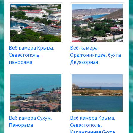
Веб камера Крыма,
Веб-камера
Севастополь,
Орджоникидзе, бухта
панорама
Двуякорная
Веб камера Сухум,
Веб камера Крыма,
Панорама
Севастополь,
Карантинная бухта