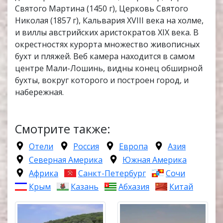
Святого Мартина (1450 г), Церковь Святого
Николая (1857 г), Кальвария XVIII века на холме,
и виллы австрийских аристократов XIX века. В
окрестностях курорта множество живописных
бухт и пляжей. Веб камера находится в самом
центре Мали-Лошинь, видны конец обширной
бухты, вокруг которого и построен город, и
набережная.
Смотрите также:
Отели
Россия
Европа
Азия
Северная Америка
Южная Америка
Африка
Санкт-Петербург
Сочи
Крым
Казань
Абхазия
Китай