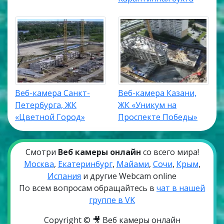
Веб-камера Санкт-
Веб-камера Казани,
Петербурга, ЖК
ЖК «Уникум на
«Цветной Город»
Проспекте Победы»
Смотри
Веб камеры онлайн
со всего мира!
Москва
,
Екатеринбург
,
Майами
,
Сочи
,
Крым
,
Испания
и другие Webcam online
По всем вопросам обращайтесь в
чат в нашей
группе в VK
Copyright © 🎥 Веб камеры онлайн