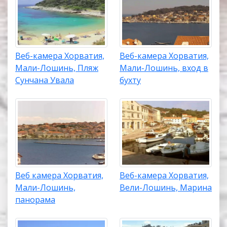
Веб-камера Хорватия,
Веб-камера Хорватия,
Мали-Лошинь, Пляж
Мали-Лошинь, вход в
Сунчана Увала
бухту
Веб камера Хорватия,
Веб-камера Хорватия,
Мали-Лошинь,
Вели-Лошинь, Марина
панорама