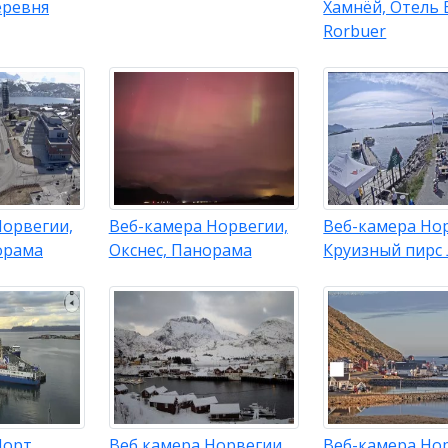
еревня
Хамнёй, Отель E
Rorbuer
Норвегии,
Веб-камера Норвегии,
Веб-камера Но
орама
Окснес, Панорама
Круизный пирс
Порт
Веб камера Норвегии,
Веб-камера Но