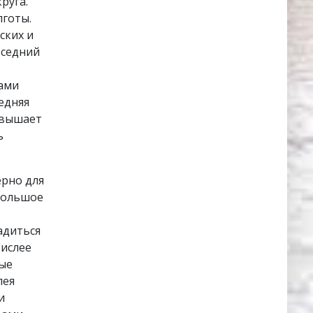
руга.
лготы.
ских и
оседний
мами
едняя
евышает
ь
ерно для
большое
адиться
Гислее
рые
лея
и