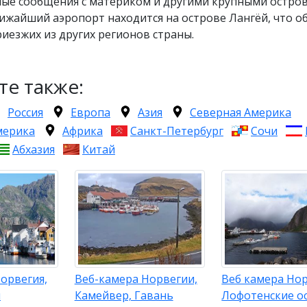
ые сообщения с материком и другими крупными остро
ижайший аэропорт находится на острове Лангёй, что о
риезжих из других регионов страны.
те также:
Россия
Европа
Азия
Северная Америка
мерика
Африка
Санкт-Петербург
Сочи
Абхазия
Китай
орвегия,
Веб-камера Норвегии,
Веб камера Нор
й
Камейвер, Гавань
Лофотенские о