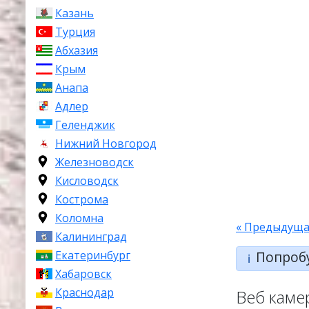
Казань
Турция
Абхазия
Крым
Анапа
Адлер
Геленджик
Нижний Новгород
Железноводск
Кисловодск
Кострома
Коломна
« Предыдуща
Калининград
Екатеринбург
Попроб
ℹ️
Хабаровск
Краснодар
Веб каме