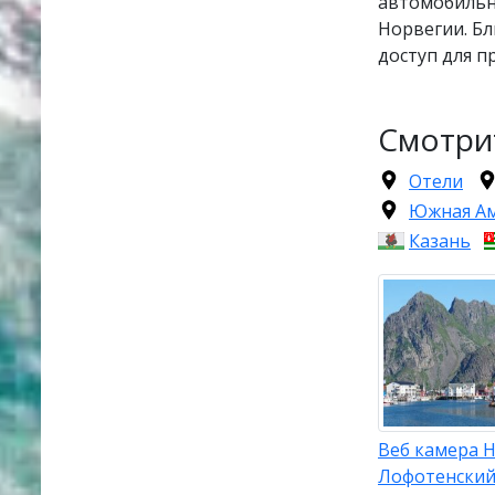
автомобильн
Норвегии. Бл
доступ для п
Смотри
Отели
Южная А
Казань
Веб камера Н
Лофотенски