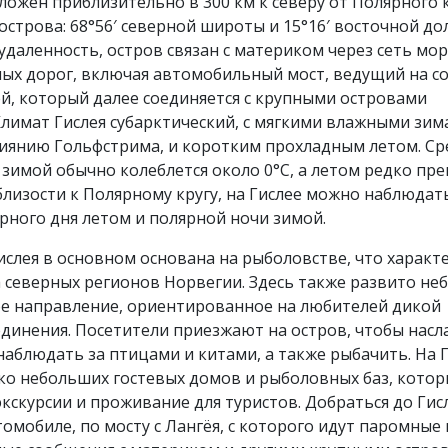
ложен приблизительно в 300 км к северу от Полярного к
строва: 68°56′ северной широты и 15°16′ восточной до
удаленность, остров связан с материком через сеть мор
ых дорог, включая автомобильный мост, ведущий на с
й, который далее соединяется с крупными островами
Климат Гислея субарктический, с мягкими влажными зи
лиянию Гольфстрима, и коротким прохладным летом. Ср
зимой обычно колеблется около 0°C, а летом редко пр
 близости к Полярному кругу, на Гислее можно наблюдат
рного дня летом и полярной ночи зимой.
слея в основном основана на рыболовстве, что характ
 северных регионов Норвегии. Здесь также развито не
ое направление, ориентированное на любителей дикой
динения. Посетители приезжают на остров, чтобы насл
аблюдать за птицами и китами, а также рыбачить. На 
ко небольших гостевых домов и рыболовных баз, кото
кскурсии и проживание для туристов. Добраться до Гис
омобиле, по мосту с Лангёя, с которого идут паромные 