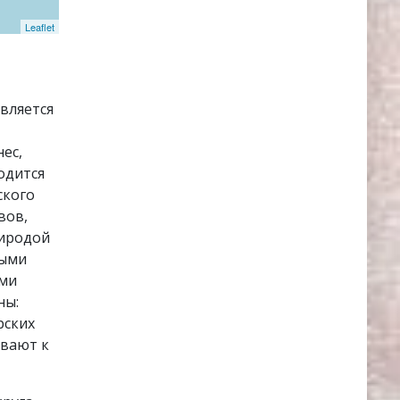
Leaflet
вляется
ес,
одится
ского
вов,
риродой
ными
ими
ны:
рских
ывают к