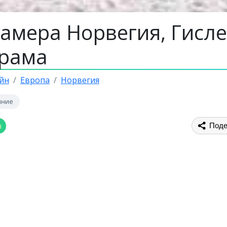
амера Норвегия, Гисле
рама
йн
Европа
Норвегия
яние
ы
Поде