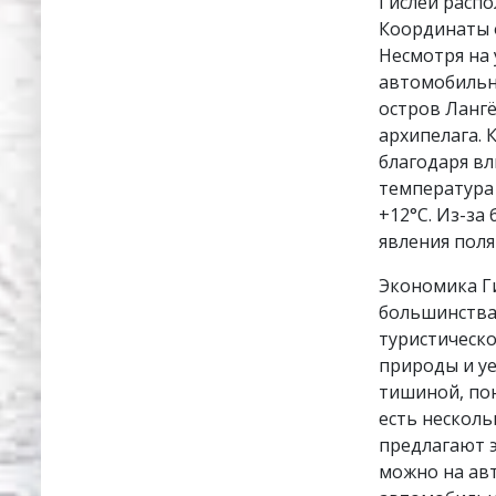
Гислей распо
Координаты о
Несмотря на 
автомобильн
остров Лангё
архипелага. 
благодаря в
температура 
+12°C. Из-за
явления поля
Экономика Ги
большинства
туристическ
природы и уе
тишиной, пон
есть несколь
предлагают э
можно на авт