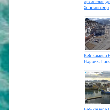
архипелаг, д
Хеннингсвер
Веб-камера 
Нарвик, Пан
Веб-камера 