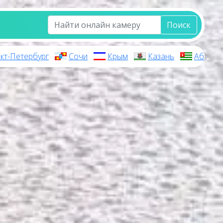
Поиск
кт-Петербург
Сочи
Крым
Казань
Абхази