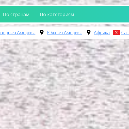
По странам
По категориям
верная Америка
Южная Америка
Африка
Сан