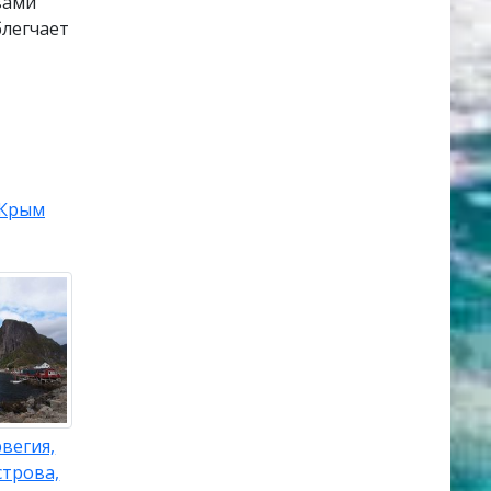
вами
блегчает
Крым
вегия,
строва,