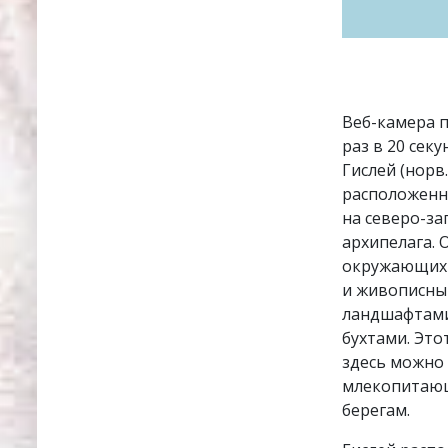
Веб-камера п
раз в 20 секу
Гислей (норв
расположенн
на северо-за
архипелага. 
окружающих 
и живописны
ландшафтами
бухтами. Это
здесь можно 
млекопитающ
берегам.