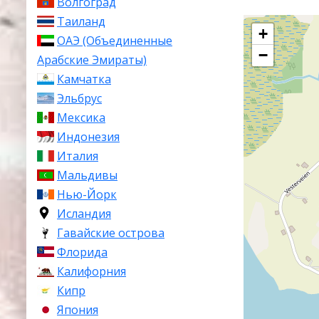
Волгоград
Таиланд
+
ОАЭ (Объединенные
−
Арабские Эмираты)
Камчатка
Эльбрус
Мексика
Индонезия
Италия
Мальдивы
Нью-Йорк
Исландия
Гавайские острова
Флорида
Калифорния
Кипр
Япония