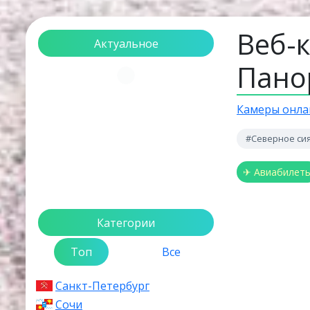
Веб-к
Актуальное
Пано
Загрузка...
Камеры онла
#Северное си
✈ Авиабилет
Категории
Топ
Все
Санкт-Петербург
Сочи