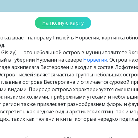
На полную карту
оказывает панораму Гислей в Норвегии, картинка обно
нд.
. Gisløy) — это небольшой остров в муниципалитете Эксн
ый в губернии Нурланн на севере
Норвегии
. Остров нах
паде архипелага Вестеролен и входит в состав Лофотен
Остров Гислей является частью группы небольших остро
главные острова Вестеролена и отличается суровой п
ми видами. Природа острова характеризуется смешан
: низкими холмами, прибрежными утесами и небольш
т регион также привлекает разнообразием флоры и фау
встретить как редкие виды арктических птиц, так и мо
их, таких как тюлени и киты, которые нередко подпл