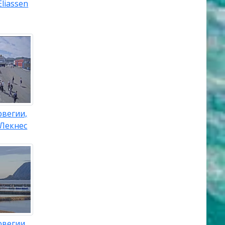
liassen
рвегии,
 Лекнес
рвегии,