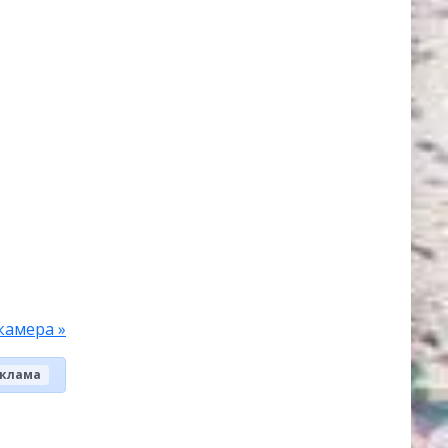
камера »
клама