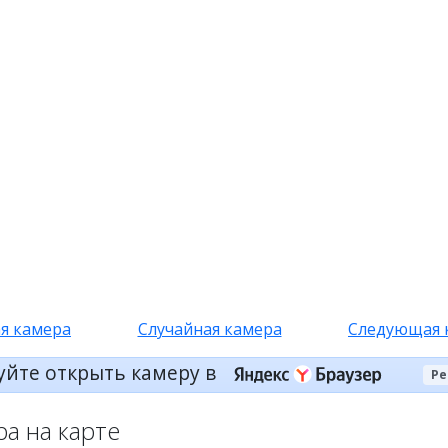
я камера
Случайная камера
Следующая 
уйте открыть камеру в
Ре
ра на карте