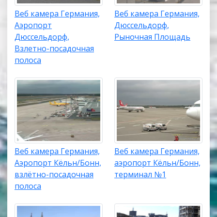
Веб камера Германия,
Веб камера Германия,
Аэропорт
Дюссельдорф,
Дюссельдорф,
Рыночная Площадь
Взлетно-посадочная
полоса
Веб камера Германия,
Веб камера Германия,
Аэропорт Кёльн/Бонн,
аэропорт Кёльн/Бонн,
взлётно-посадочная
терминал №1
полоса