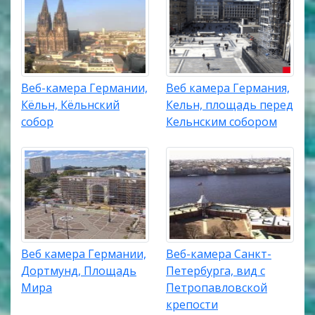
Веб-камера Германии,
Веб камера Германия,
Кёльн, Кёльнский
Кельн, площадь перед
собор
Кельнским собором
Веб камера Германии,
Веб-камера Санкт-
Дортмунд, Площадь
Петербурга, вид с
Мира
Петропавловской
крепости