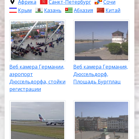
Африка
Санкт-Петербург
Сочи
Крым
Казань
Абхазия
Китай
Веб камера Германии,
Веб камера Германия,
аэропорт
Дюссельдорф,
Дюссельдорфа, стойки
Площадь Бургплац
регистрации