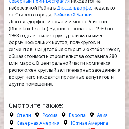
Северный Рейн-Вестфалия
находится на
набережной Рейна в
Дюссельдорфе
, недалеко
от Старого города,
Рейнской Башни
,
Дюссельдорфской гавани и моста Рейнкни
(Rheinkniebrücke). Здание строилось с 1980 по
1988 годы в стиле структурализма и имеет
форму нескольких кругов, полукругов и
сегментов. Ландтаг был открыт 2 октября 1988 г,
общая стоимость строительства составила 280
млн. марок. В центральной части комплекса
расположен круглый зал пленарных заседаний. а
вокруг него находятся приемные депутатов и
другие помещения.
Смотрите также:
Отели
Россия
Европа
Азия
Северная Америка
Южная Америка