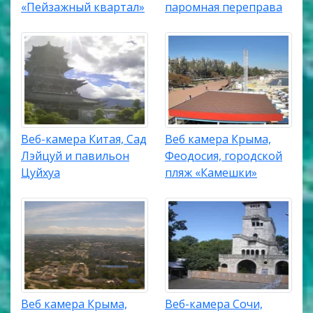
«Пейзажный квартал»
паромная переправа
Веб-камера Китая, Сад
Веб камера Крыма,
Лэйцуй и павильон
Феодосия, городской
Цуйхуа
пляж «Камешки»
Веб камера Крыма,
Веб-камера Сочи,