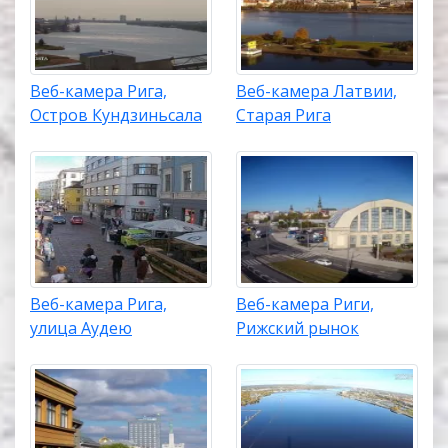
Веб-камера Рига,
Веб-камера Латвии,
Остров Кундзиньсала
Старая Рига
Веб-камера Рига,
Веб-камера Риги,
улица Аудею
Рижский рынок