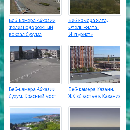
Веб-камера Абхазии,
Веб камера Ялта,
Железнодорожный
Отель «Ялта-
вокзал Сухума
Интурист»
Веб-камера Абхазии,
Веб-камера Казани,
Сухум, Красный мост
ЖК «Счастье в Казани»