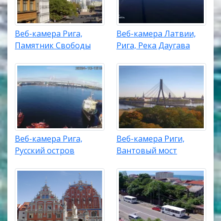
Веб-камера Рига,
Веб-камера Латвии,
Памятник Свободы
Рига, Река Даугава
Веб-камера Рига,
Веб-камера Риги,
Русский остров
Вантовый мост