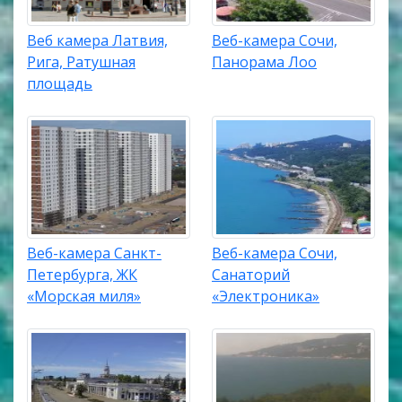
Веб камера Латвия,
Веб-камера Сочи,
Рига, Ратушная
Панорама Лоо
площадь
Веб-камера Санкт-
Веб-камера Сочи,
Петербурга, ЖК
Санаторий
«Морская миля»
«Электроника»