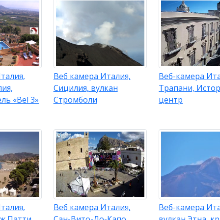
талия,
Веб камера Италия,
Веб-камера Ита
ия,
Сицилия, вулкан
Трапани, Исто
ль «Bel 3»
Стромболи
центр
талия,
Веб камера Италия,
Веб-камера Ит
яж Патти
Сан-Вито-Ло-Капо,
вулкан Этна, к