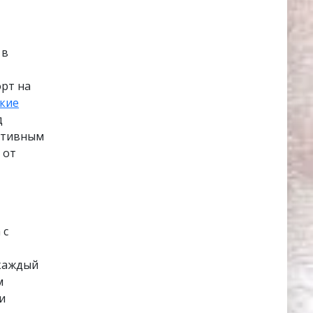
 в
орт на
ские
д
ративным
 от
 с
 каждый
м
и