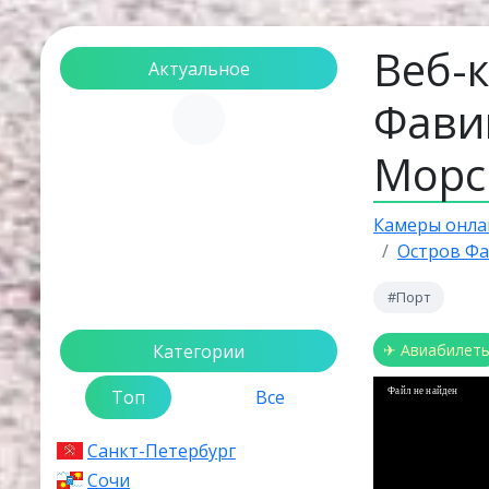
Веб-
Актуальное
Фави
Загрузка...
Морс
Камеры онла
Остров Ф
#Порт
Категории
✈ Авиабилет
Файл не найден
Топ
Все
Санкт-Петербург
Сочи