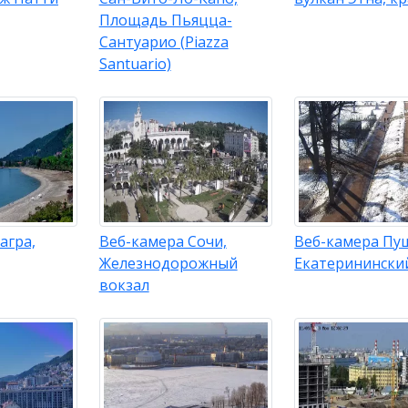
Площадь Пьяцца-
Сантуарио (Piazza
Santuario)
агра,
Веб-камера Сочи,
Веб-камера Пу
Железнодорожный
Екатеринински
вокзал