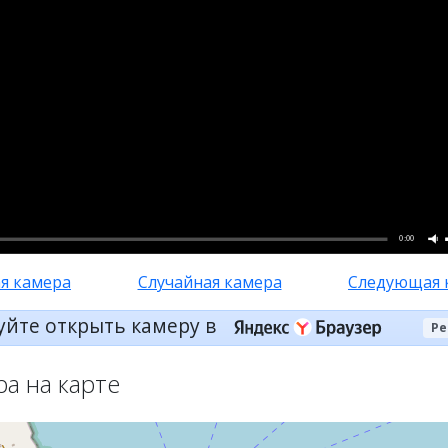
0:00
я камера
Случайная камера
Следующая 
уйте открыть камеру в
Ре
ра на карте