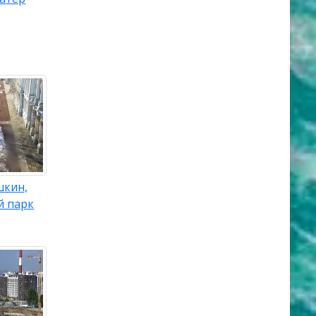
шкин,
й парк