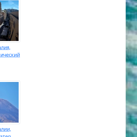
лия,
рический
алии,
ратер