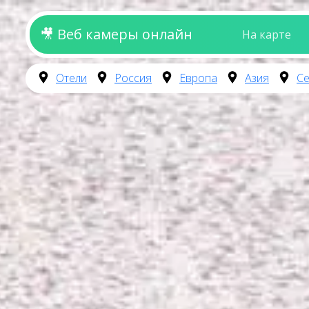
🎥 Веб камеры онлайн
На карте
Отели
Россия
Европа
Азия
Се