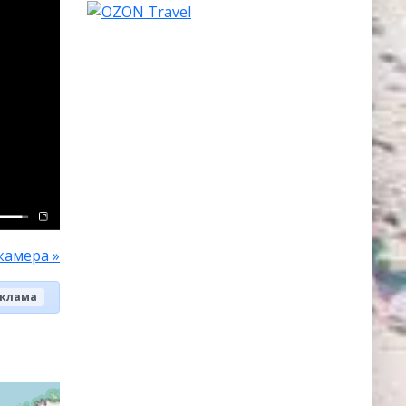
камера »
клама