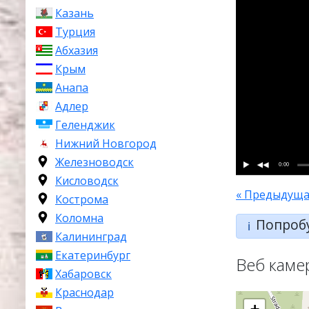
Казань
Турция
Абхазия
Крым
Анапа
Адлер
Геленджик
Нижний Новгород
Железноводск
0:00
Кисловодск
« Предыдуща
Кострома
Коломна
Попроб
ℹ️
Калининград
Екатеринбург
Веб каме
Хабаровск
Краснодар