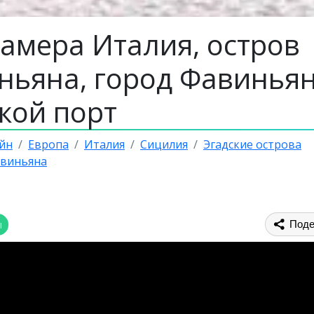
камера Италия, остров
ньяна, город Фавиньян
кой порт
йн
Европа
Италия
Сицилия
Эгадские острова
авиньяна
ы
Поде