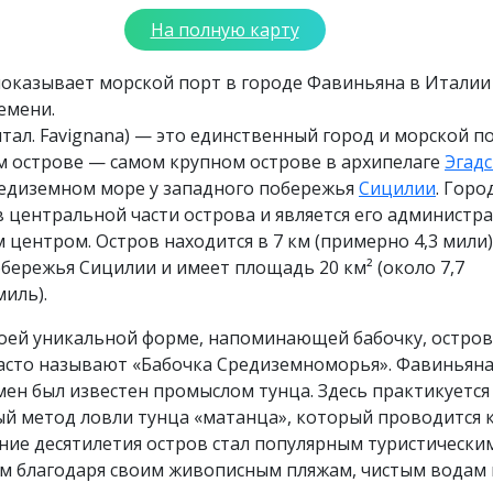
На полную карту
показывает морской порт в городе Фавиньяна в Италии
емени.
тал. Favignana) — это единственный город и морской п
 острове — самом крупном острове в архипелаге
Эгад
едиземном море у западного побережья
Сицилии
. Горо
 центральной части острова и является его админист
 центром. Остров находится в 7 км (примерно 4,3 мили)
бережья Сицилии и имеет площадь 20 км² (около 7,7
иль).
воей уникальной форме, напоминающей бабочку, остров
асто называют «Бабочка Средиземноморья». Фавиньяна
ен был известен промыслом тунца. Здесь практикуется
й метод ловли тунца «матанца», который проводится
дние десятилетия остров стал популярным туристически
м благодаря своим живописным пляжам, чистым водам 