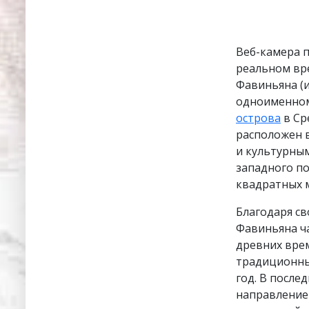
Веб-камера 
реальном вр
Фавиньяна (и
одноименном
острова
в Ср
расположен в
и культурным
западного по
квадратных м
Благодаря с
Фавиньяна ч
древних врем
традиционны
год. В после
направление