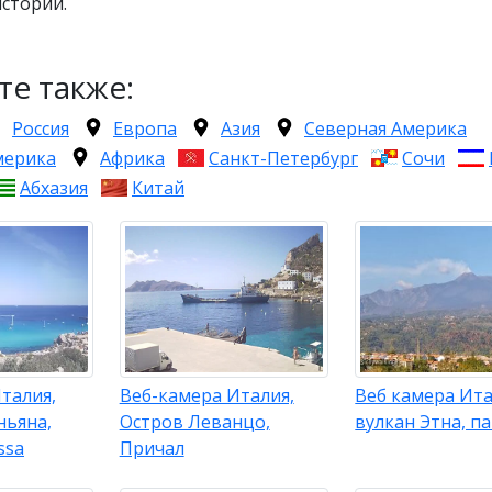
стории.
те также:
Россия
Европа
Азия
Северная Америка
мерика
Африка
Санкт-Петербург
Сочи
Абхазия
Китай
талия,
Веб-камера Италия,
Веб камера Ита
ньяна,
Остров Леванцо,
вулкан Этна, п
ssa
Причал