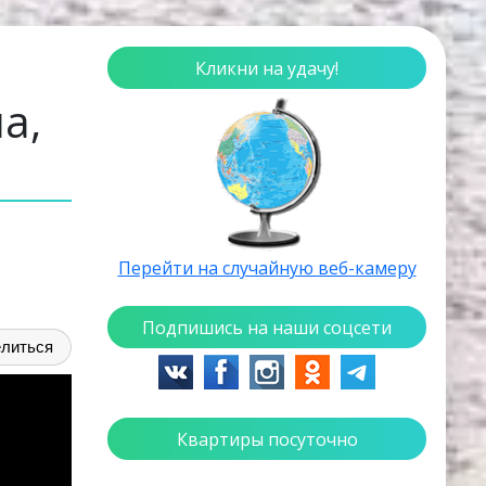
Кликни на удачу!
а,
Перейти на случайную веб-камеру
Подпишись на наши соцсети
литься
Квартиры посуточно