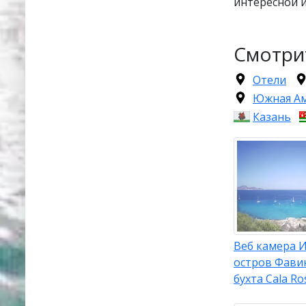
интересной и
Смотри
Отели
Южная А
Казань
Веб камера И
остров Фави
бухта Cala Ro