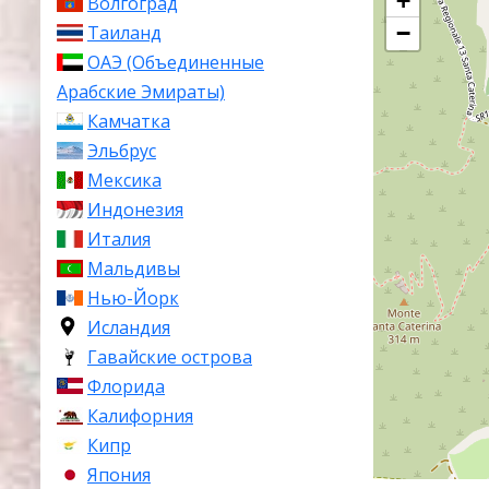
+
Волгоград
−
Таиланд
ОАЭ (Объединенные
Арабские Эмираты)
Камчатка
Эльбрус
Мексика
Индонезия
Италия
Мальдивы
Нью-Йорк
Исландия
Гавайские острова
Флорида
Калифорния
Кипр
Япония