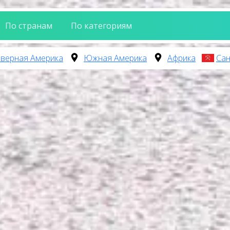
По странам
По категориям
верная Америка
Южная Америка
Африка
Сан