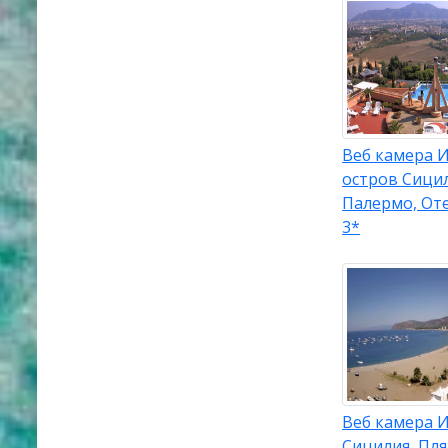
Веб камера И
остров Сицил
Палермо, Оте
3*
Веб камера И
Сицилия, Пл