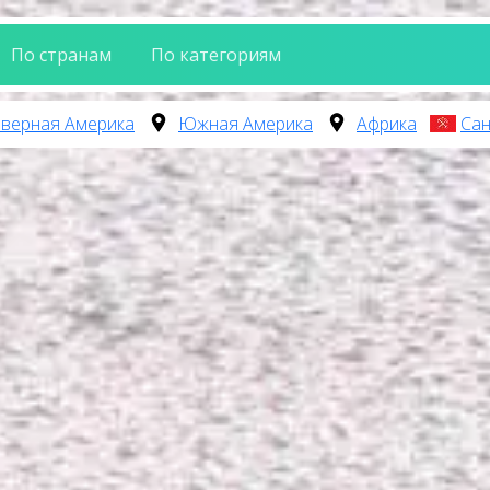
По странам
По категориям
верная Америка
Южная Америка
Африка
Сан