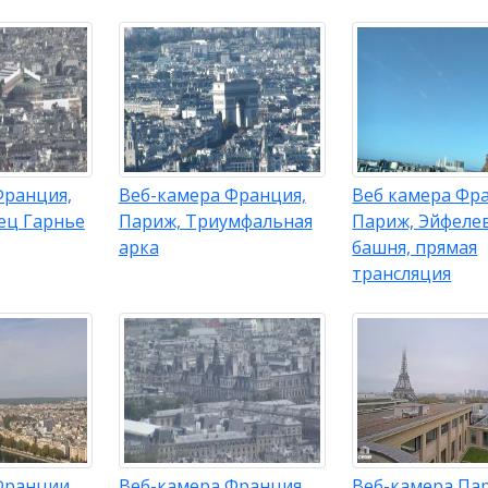
Франция,
Веб-камера Франция,
Веб камера Фр
ец Гарнье
Париж, Триумфальная
Париж, Эйфеле
арка
башня, прямая
трансляция
Франции,
Веб-камера Франция,
Веб-камера Па