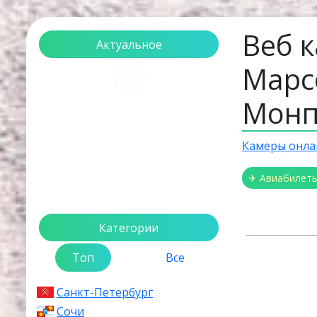
Веб 
Актуальное
Марс
Загрузка...
Монп
Камеры онла
✈ Авиабилет
Категории
Топ
Все
Санкт-Петербург
Сочи