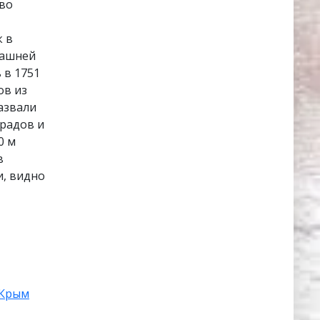
 во
к в
башней
 в 1751
ов из
азвали
арадов и
0 м
в
и, видно
Крым