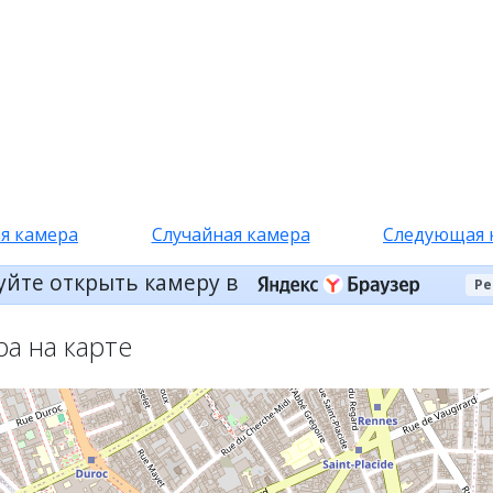
я камера
Случайная камера
Следующая 
уйте открыть камеру в
Ре
ра на карте