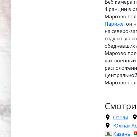
Веб камера 
Франции в р
Марсово пол
Париже
, он 
на северо-за
году когда 
обедневших 
Марсово поле
как военный 
расположенны
центральной 
Марсово пол
Смотри
Отели
Южная А
Казань