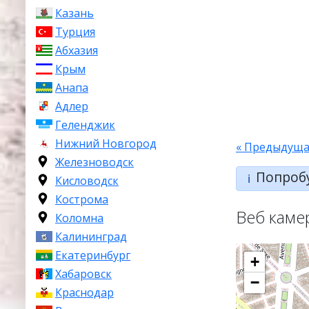
Казань
Турция
Абхазия
Крым
Анапа
Адлер
Геленджик
Нижний Новгород
« Предыдуща
Железноводск
Попроб
ℹ️
Кисловодск
Кострома
Веб каме
Коломна
Калининград
Екатеринбург
+
Хабаровск
−
Краснодар