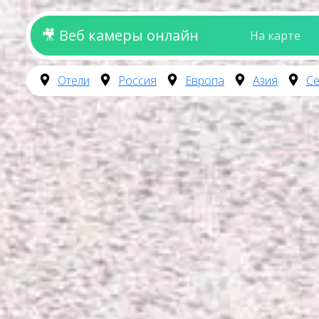
🎥 Веб камеры онлайн
На карте
Отели
Россия
Европа
Азия
Се