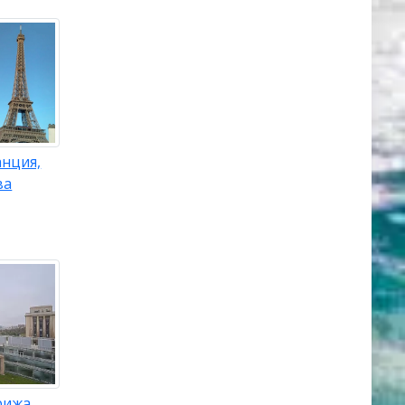
анция,
ва
рижа,