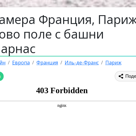
камера Франция, Париж
ово поле с башни
арнас
йн
Европа
Франция
Иль-де-Франс
Париж
ы
Поде