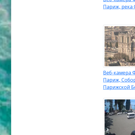
Париж, река 
Веб-камера 
Париж, Собо
Парижской Б