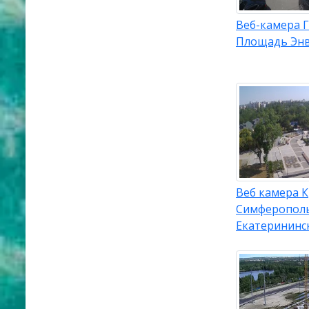
Веб-камера Г
Площадь Энв
Веб камера 
Симферополь
Екатерининс