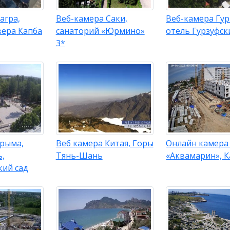
агра,
Веб-камера Саки,
Веб-камера Гур
ера Капба
санаторий «Юрмино»
отель Гурзуфск
3*
Крыма,
Веб камера Китая, Горы
Онлайн камера
,
Тянь-Шань
«Аквамарин», К
кий сад