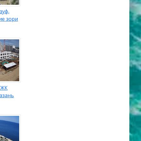
зуф,
ие зори
 ЖК
азань