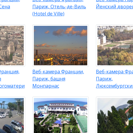
Сена
Париж, Отель-де-Виль
Йенский дворе
(Hotel de Ville)
Франция,
Веб-камера Франции,
Веб-камера Фр
р
Париж, башня
Париж,
огоматери
Монпарнас
Люксембургски