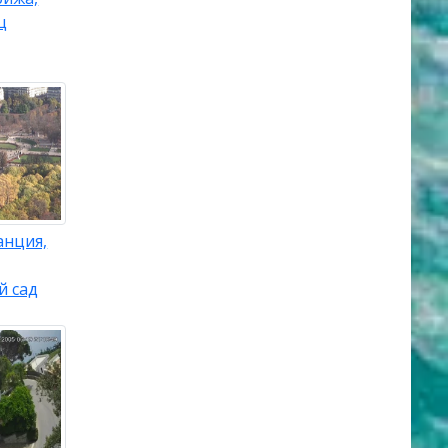
ц
анция,
й сад