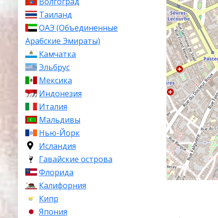
Волгоград
Таиланд
ОАЭ (Объединенные
Арабские Эмираты)
Камчатка
Эльбрус
Мексика
Индонезия
Италия
Мальдивы
Нью-Йорк
Исландия
Гавайские острова
Флорида
Калифорния
Кипр
Япония