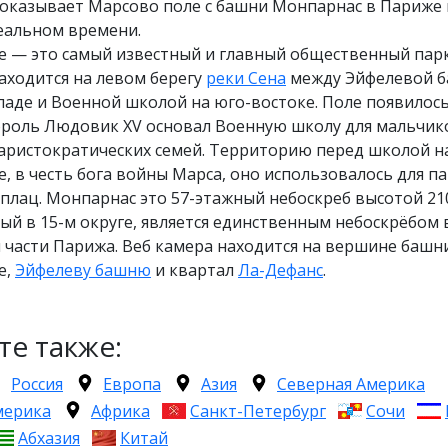
показывает Марсово поле с башни Монпарнас в Париже
еальном времени.
е — это самый известный и главный общественный пар
находится на левом берегу
реки Сена
между Эйфелевой 
паде и Военной школой на юго-востоке. Поле появилось
король Людовик XV основал Военную школу для мальчик
аристократических семей. Территорию перед школой н
, в честь бога войны Марса, оно использовалось для п
плац. Монпарнас это 57-этажный небоскреб высотой 21
й в 15-м округе, является единственным небоскрёбом 
части Парижа. Веб камера находится на вершине башн
е,
Эйфелеву башню
и квартал
Ла-Дефанс
.
те также:
Россия
Европа
Азия
Северная Америка
мерика
Африка
Санкт-Петербург
Сочи
Абхазия
Китай