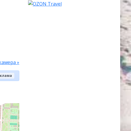
камера »
клама