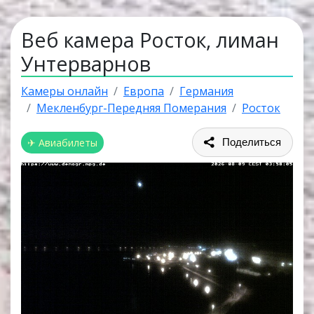
Веб камера Росток, лиман
Унтерварнов
Камеры онлайн
Европа
Германия
Мекленбург-Передняя Померания
Росток
✈ Авиабилеты
Поделиться