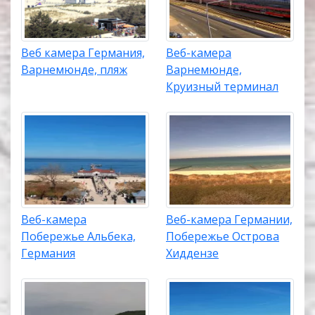
Веб камера Германия,
Веб-камера
Варнемюнде, пляж
Варнемюнде,
Круизный терминал
Веб-камера
Веб-камера Германии,
Побережье Альбека,
Побережье Острова
Германия
Хиддензе