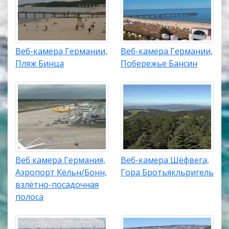
Веб-камера Германии,
Веб-камера Германии,
Пляж Бинца
Побережье Бансин
Веб камера Германия,
Веб-камера Шёфвега,
Аэропорт Кёльн/Бонн,
Гора Бротьякльригель
взлётно-посадочная
полоса