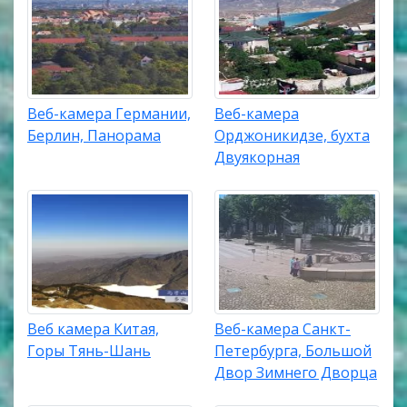
Веб-камера Германии,
Веб-камера
Берлин, Панорама
Орджоникидзе, бухта
Двуякорная
Веб камера Китая,
Веб-камера Санкт-
Горы Тянь-Шань
Петербурга, Большой
Двор Зимнего Дворца