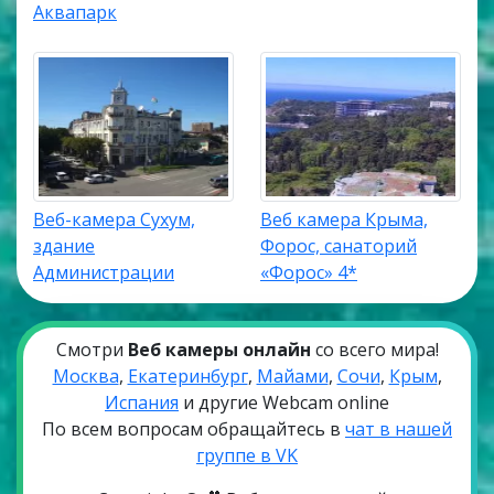
Аквапарк
Веб-камера Сухум,
Веб камера Крыма,
здание
Форос, санаторий
Администрации
«Форос» 4*
Смотри
Веб камеры онлайн
со всего мира!
Москва
,
Екатеринбург
,
Майами
,
Сочи
,
Крым
,
Испания
и другие Webcam online
По всем вопросам обращайтесь в
чат в нашей
группе в VK