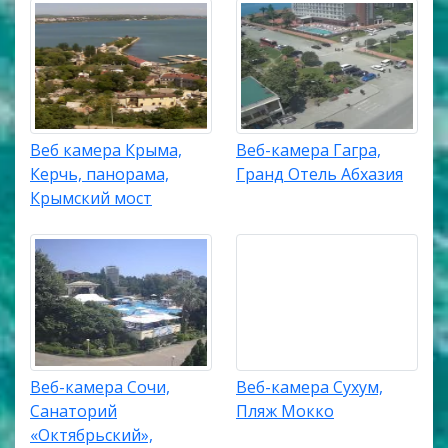
Веб камера Крыма,
Веб-камера Гагра,
Керчь, панорама,
Гранд Отель Абхазия
Крымский мост
Веб-камера Сочи,
Веб-камера Сухум,
Санаторий
Пляж Мокко
«Октябрьский»,