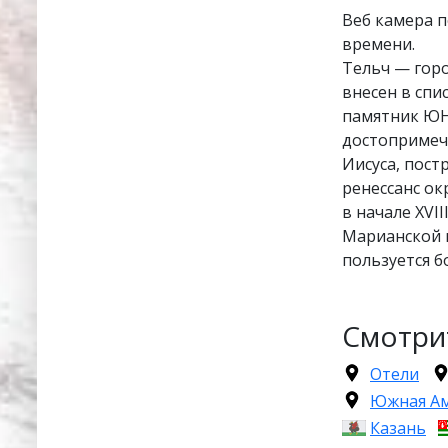
Веб камера 
времени.
Тельч — горо
внесен в спи
памятник ЮН
достопримеча
Иисуса, пост
ренессанс о
в начале XVI
Марианской 
пользуется б
Смотри
Отели
Южная А
Казань