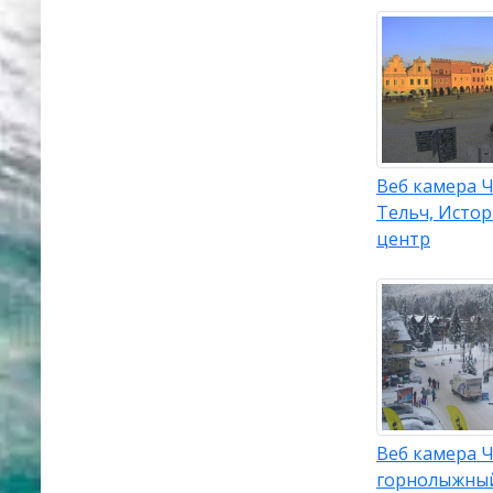
Веб камера Ч
Тельч, Исто
центр
Веб камера Ч
горнолыжный