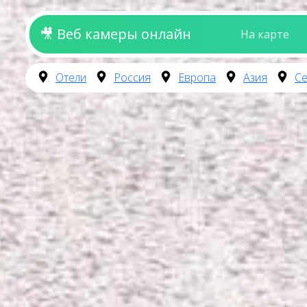
🎥 Веб камеры онлайн
На карте
Отели
Россия
Европа
Азия
Се