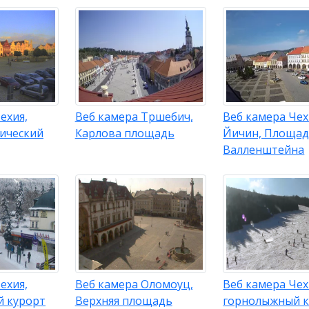
ехия,
Веб камера Тршебич,
Веб камера Чех
рический
Карлова площадь
Йичин, Площа
Валленштейна
ехия,
Веб камера Оломоуц,
Веб камера Чех
 курорт
Верхняя площадь
горнолыжный к