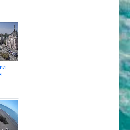
р
ии,
я