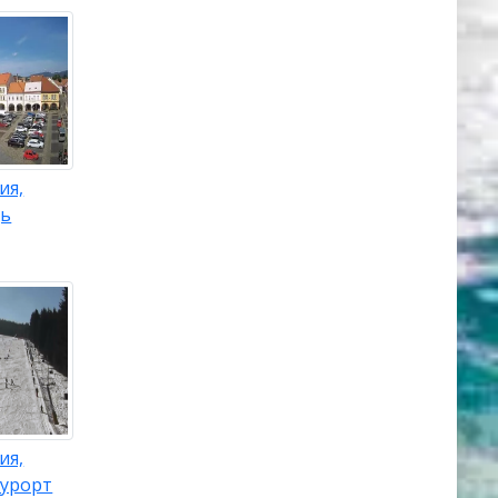
ия,
дь
ия,
урорт