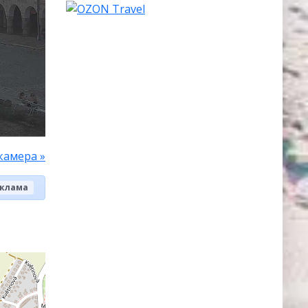
камера »
клама