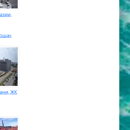
азии,
роща»
ани, ЖК