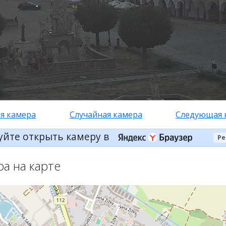
я камера
Случайная камера
Следующая 
уйте открыть камеру в
Ре
ра на карте