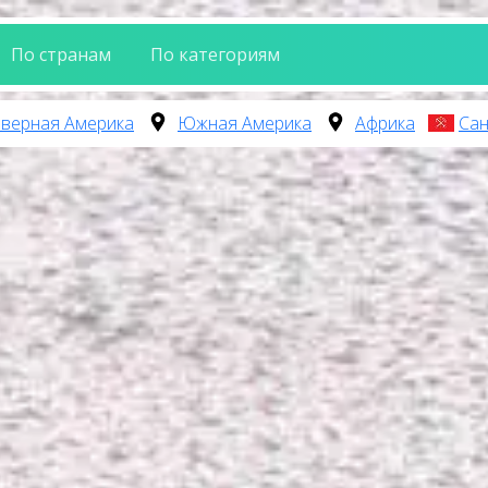
По странам
По категориям
верная Америка
Южная Америка
Африка
Сан