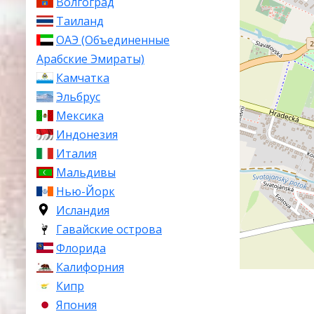
Волгоград
Таиланд
ОАЭ (Объединенные
Арабские Эмираты)
Камчатка
Эльбрус
Мексика
Индонезия
Италия
Мальдивы
Нью-Йорк
Исландия
Гавайские острова
Флорида
Калифорния
Кипр
Япония