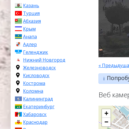
Казань
Турция
Абхазия
Крым
Анапа
Адлер
Геленджик
Нижний Новгород
« Предыдуща
Железноводск
Кисловодск
Попроб
ℹ️
Кострома
Коломна
Веб каме
Калининград
Екатеринбург
+
Хабаровск
−
Краснодар