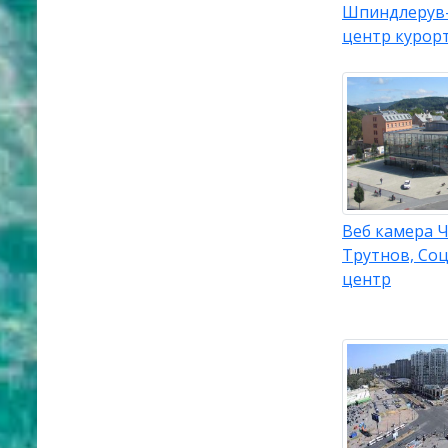
Шпиндлерув
центр курор
Веб камера Ч
Трутнов, Со
центр