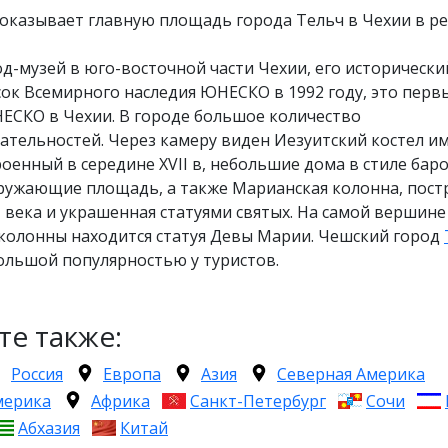
показывает главную площадь города Тельч в Чехии в р
д-музей в юго-восточной части Чехии, его исторически
сок Всемирного наследия ЮНЕСКО в 1992 году, это перв
ЕСКО в Чехии. В городе большое количество
тельностей. Через камеру виден Иезуитский костел им
роенный в середине XVII в, небольшие дома в стиле бар
кружающие площадь, а также Марианская колонна, пост
II века и украшенная статуями святых. На самой вершине
колонны находится статуя Девы Марии. Чешский город
ольшой популярностью у туристов.
те также:
Россия
Европа
Азия
Северная Америка
мерика
Африка
Санкт-Петербург
Сочи
Абхазия
Китай