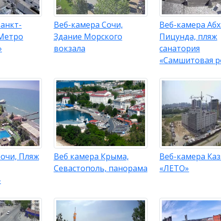
анкт-
Веб-камера Сочи,
Веб-камера Абх
 Метро
Здание Морского
Пицунда, пляж
»
вокзала
санатория
«Самшитовая 
очи, Пляж
Веб камера Крыма,
Веб-камера Каз
Севастополь, панорама
«ЛЕТО»
»