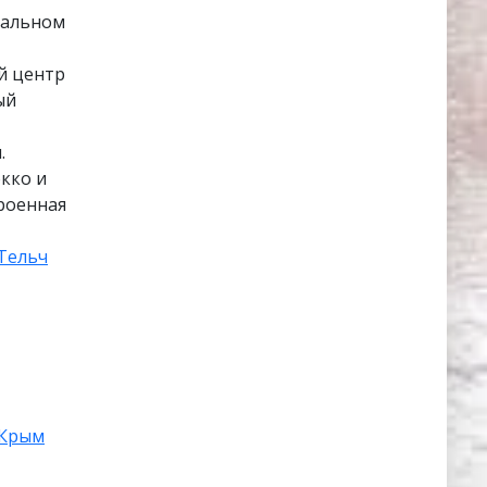
еальном
й центр
ый
.
окко и
роенная
Тельч
Крым