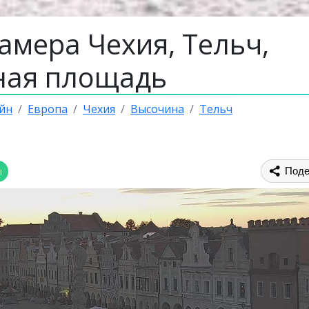
амера Чехия, Тельч,
ная площадь
йн
Европа
Чехия
Высочина
Тельч
ы
Поде