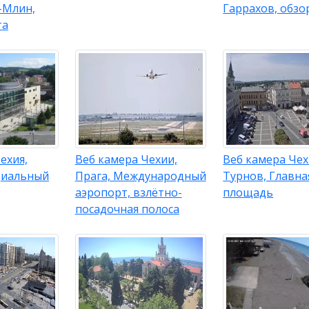
-Млин,
Гаррахов, обзо
та
ехия,
Веб камера Чехии,
Веб камера Чех
циальный
Прага, Международный
Турнов, Главна
аэропорт, взлётно-
площадь
посадочная полоса