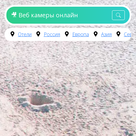
🎥 Веб камеры онлайн
Отели
Россия
Европа
Азия
Севе