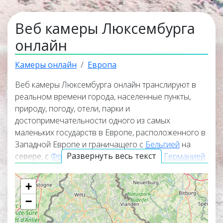
Веб камеры Люксембурга
онлайн
Камеры онлайн
Европа
Веб камеры Люксембурга онлайн транслируют в
реальном времени города, населенные пункты,
природу, погоду, отели, парки и
достопримечательности одного из самых
маленьких государств в Европе, расположенного в
Западной Европе и граничащего с
Бельгией
на
Развернуть весь текст
севере, с
Францией
на западе и юге и с
Германией
на востоке. Самые лучшие веб камеры находятся в
верхней части списка трансляций. Карта веб камер
+
показывает точное местоположение каждой
−
онлайн веб камеры в Люксембурге.