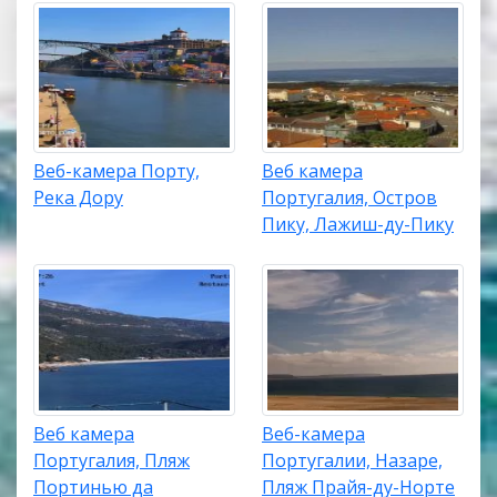
Веб-камера Порту,
Веб камера
Река Дору
Португалия, Остров
Пику, Лажиш-ду-Пику
Веб камера
Веб-камера
Португалия, Пляж
Португалии, Назаре,
Портинью да
Пляж Прайя-ду-Норте