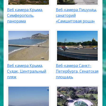
Веб камера Крыма,
Веб-камера Пицунды,
Симферополь,
санаторий
панорама
«Самшитовая роща»
Веб камера Крыма,
Веб-камера Санкт-
Судак, Центральный
Петербурга, Сенатская
пляж
площадь