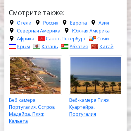
Смотрите также:
Отели
Россия
Европа
Азия
Северная Америка
Южная Америка
Африка
Санкт-Петербург
Сочи
Крым
Казань
Абхазия
Китай
Веб камера
Веб-камера Пляж
Португалия, Остров
Куартейра,
Мадейра, Пляж
Португалия
Кальета