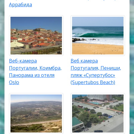
Аррабида
Веб-камера
Веб камера
Португалии, Коимбра,
Португалия, Пениши,
Панорама из отеля
пляж «Супертубос»
Oslo
(Supertubos Beach)