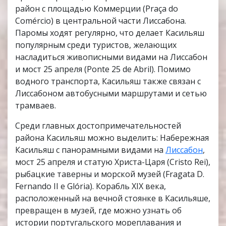
район с площадью Коммерции (Praça do
Comércio) в центральной части Лиссабона.
Паромы ходят регулярно, что делает Касильяш
популярным среди туристов, желающих
насладиться живописными видами на Лиссабон
и мост 25 апреля (Ponte 25 de Abril). Помимо
водного транспорта, Касильяш также связан с
Лиссабоном автобусными маршрутами и сетью
трамваев.
Среди главных достопримечательностей
района Касильяш можно выделить: Набережная
Касильяш с панорамными видами на
Лиссабон
,
мост 25 апреля и статую Христа-Царя (Cristo Rei),
рыбацкие таверны и морской музей (Fragata D.
Fernando II e Glória). Корабль XIX века,
расположенный на вечной стоянке в Касильяше,
превращен в музей, где можно узнать об
истории португальского мореплавания и