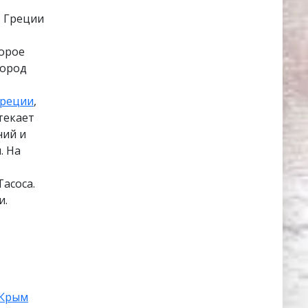
в Греции
торое
Город
реции
,
текает
ний и
. На
асоса.
и.
Крым