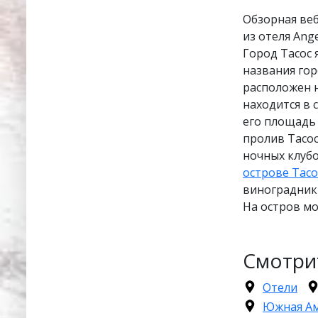
Обзорная веб
из отеля Ange
Город Тасос 
названия гор
расположен н
находится в 
его площадь 
пролив Тасос
ночных клубо
острове Тасо
виноградники
На остров мо
Смотри
Отели
Южная А