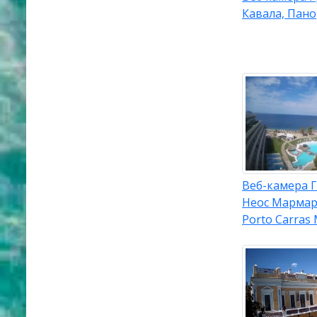
Кавала, Пан
Веб-камера 
Неос Мармар
Porto Carras 