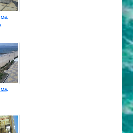
ыма,
ь
ыма,