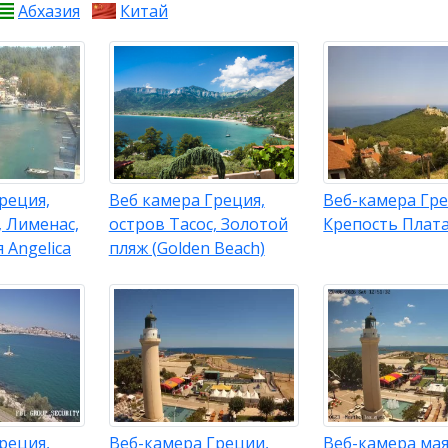
Абхазия
Китай
реция,
Веб камера Греция,
Веб-камера Гре
, Лименас,
остров Тасос, Золотой
Крепость Плат
 Angelica
пляж (Golden Beach)
реция,
Веб-камера Греции,
Веб-камера ма