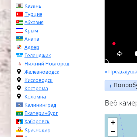
Казань
Турция
Абхазия
Крым
Анапа
Адлер
Геленджик
Нижний Новгород
« Предыдуща
Железноводск
Кисловодск
Попроб
ℹ️
Кострома
Коломна
Веб каме
Калининград
Екатеринбург
Хабаровск
+
Краснодар
−