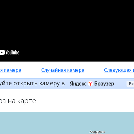
я камера
Случайная камера
Следующая 
уйте открыть камеру в
Ре
ра на карте