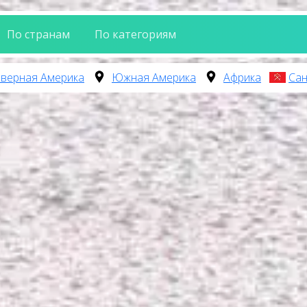
По странам
По категориям
верная Америка
Южная Америка
Африка
Сан