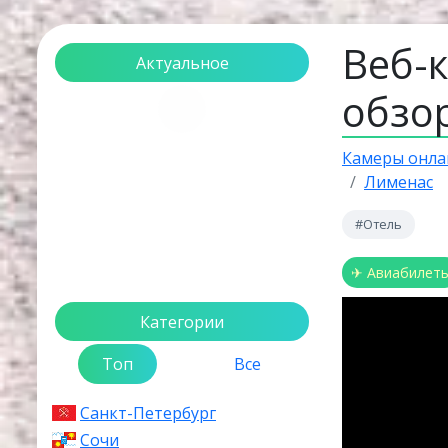
Веб-к
Актуальное
обзор
Загрузка...
Камеры онла
Лименас
#Отель
✈ Авиабилет
Категории
Топ
Все
Санкт-Петербург
Сочи