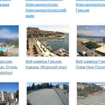
орама
Александруполис,
Александруполи
Александруполисский
Греция
маяк
Греции,
Веб камера Греция,
Веб-камера Гре
ас, Отель
Кавала, Морской порт
Пляж Неи-Пори
Meliton