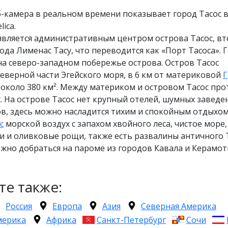
-камера в реальном времени показывает город Тасос 
lica.
является административным центром острова Тасос, в
ода Лименас Тасу, что переводится как «Порт Тасоса». 
а северо-западном побережье острова. Остров Тасос
северной части Эгейского моря, в 6 км от материковой
Г
около 380 км². Между материком и островом Тасос про
. На острове Тасос нет крупный отелей, шумных заведе
в, здесь можно насладится тихим и спокойным отдыхом
с
морской воздух с запахом хвойного леса, чистое море,
 и оливковые рощи, также есть развалины античного Т
жно добраться на пароме из городов Кавала и Керамот
те также:
Россия
Европа
Азия
Северная Америка
мерика
Африка
Санкт-Петербург
Сочи