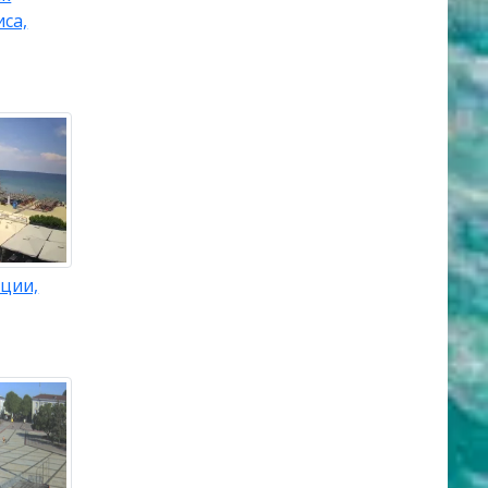
са,
ции,