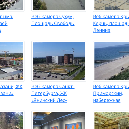
Крыма,
Веб-камера Сухум,
Веб камера Кр
зей
Площадь Свободы
Керчь, площад
о
Ленина
азани, ЖК
Веб-камера Санкт-
Веб камера Кр
азани»
Петербурга, ЖК
Приморский,
«Янинский Лес»
набережная