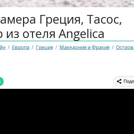
амера Греция, Тасос,
 из отеля Angelica
йн
Европа
Греция
Македония и Фракия
Остров
ы
Поде