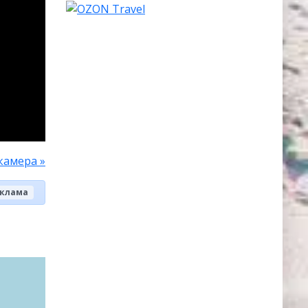
камера »
клама