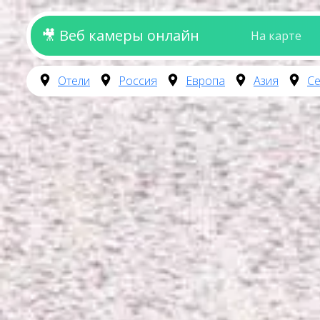
🎥 Веб камеры онлайн
На карте
Отели
Россия
Европа
Азия
Се