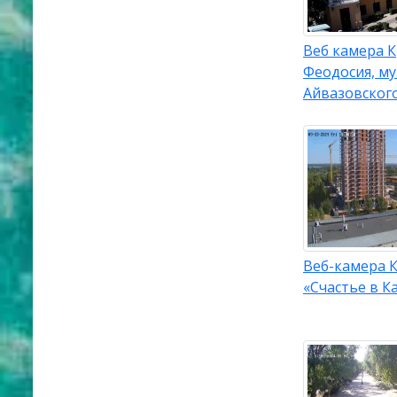
Веб камера 
Феодосия, му
Айвазовског
Веб-камера К
«Счастье в К