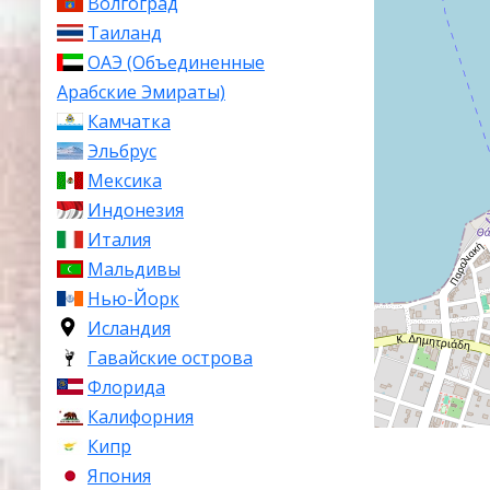
Волгоград
Таиланд
ОАЭ (Объединенные
Арабские Эмираты)
Камчатка
Эльбрус
Мексика
Индонезия
Италия
Мальдивы
Нью-Йорк
Исландия
Гавайские острова
Флорида
Калифорния
Кипр
Япония