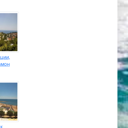
ции,
амон
як