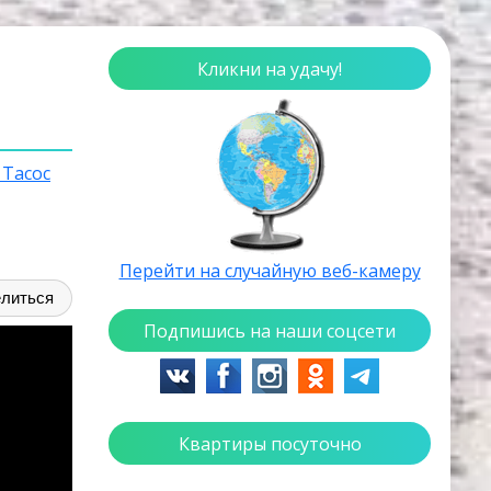
Кликни на удачу!
 Тасос
Перейти на случайную веб-камеру
литься
Подпишись на наши соцсети
Квартиры посуточно