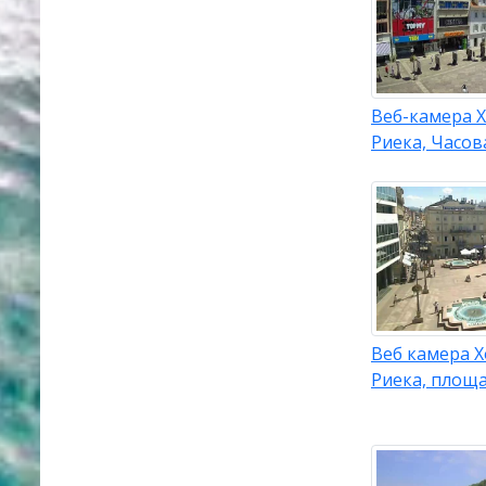
Веб-камера Х
Риека, Часов
Веб камера Х
Риека, площ