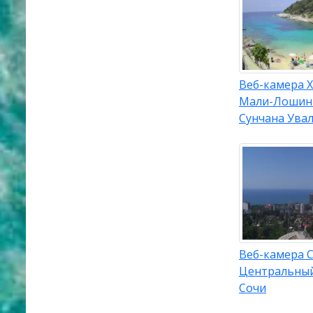
Веб-камера Х
Мали-Лошин
Сунчана Ува
Веб-камера С
Центральны
Сочи