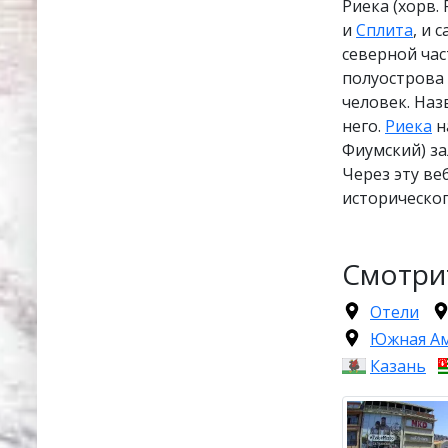
Риека (хорв.
и
Сплита
, и 
северной час
полуострова 
человек. Наз
него.
Риека
н
Фиумский) за
Через эту ве
историческог
Смотри
Отели
Южная А
Казань