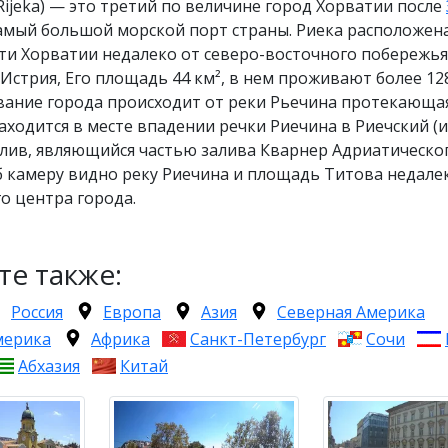
 Rijeka) — это третий по величине город Хорватии после
самый большой морской порт страны. Риека расположен
ти Хорватии недалеко от северо-восточного побережья
Истрия, Его площадь 44 км², в нем проживают более 12
вание города происходит от реки Рьечина протекающа
аходится в месте впадении речки Риечина в Риечский (
лив, являющийся частью залива Кварнер Адриатическог
б камеру видно реку Риечина и площадь Титова недале
о центра города.
те также:
Россия
Европа
Азия
Северная Америка
мерика
Африка
Санкт-Петербург
Сочи
Абхазия
Китай