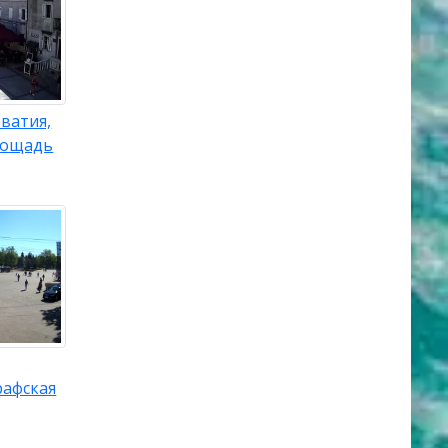
ватия,
лощадь
рафская