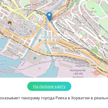
На полную карту
показывает панораму города Риека в Хорватии в реаль