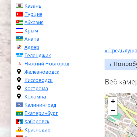
Казань
Турция
Абхазия
Крым
Анапа
Адлер
« Предыдуща
Геленджик
Попроб
Нижний Новгород
ℹ️
Железноводск
Веб каме
Кисловодск
Кострома
Коломна
+
Калининград
−
Екатеринбург
Хабаровск
Краснодар