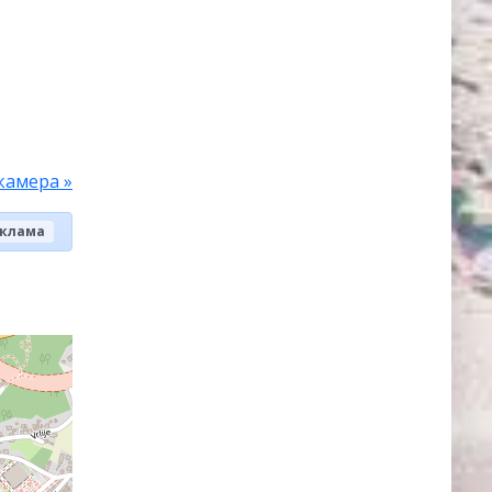
камера »
клама