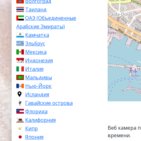
Волгоград
Таиланд
ОАЭ (Объединенные
Арабские Эмираты)
Камчатка
Эльбрус
Мексика
Индонезия
Италия
Мальдивы
Нью-Йорк
Исландия
Гавайские острова
Флорида
Калифорния
Веб камера 
Кипр
времени.
Япония