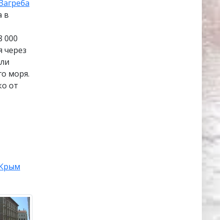
Загреба
а в
8 000
я через
или
о моря.
ко от
Крым