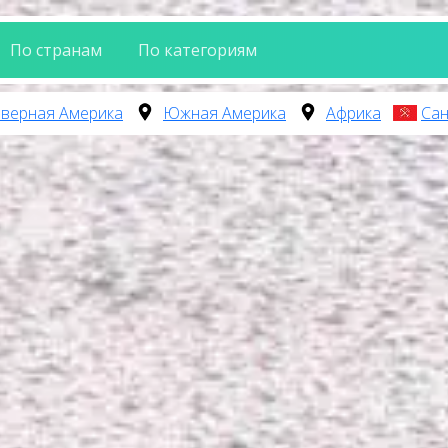
По странам
По категориям
верная Америка
Южная Америка
Африка
Сан