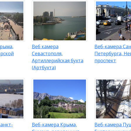
Крыма,
Веб камера
Веб-камера Сан
орской
Севастополя,
Петербурга, Не
Артиллерийская бухта
проспект
(Артбухта)
анкт-
Веб-камера Крыма,
Веб-камера Пу