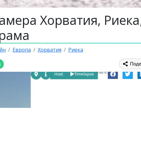
амера Хорватия, Риека
рама
йн
Европа
Хорватия
Риека
ы
Поде