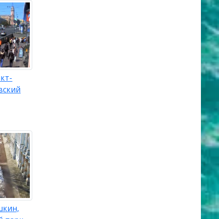
кт-
вский
шкин,