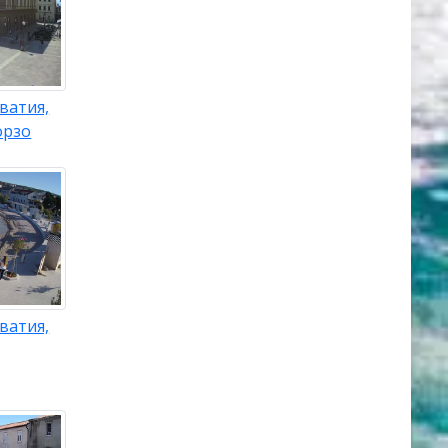
ватия,
орзо
ватия,