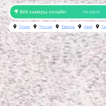
🎥 Веб камеры онлайн
На карте
Отели
Россия
Европа
Азия
Се