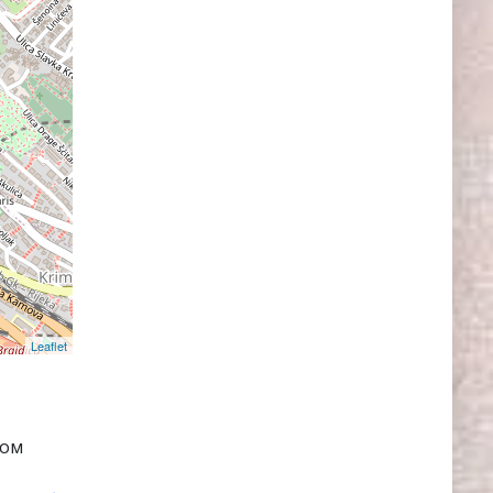
Leaflet
ном