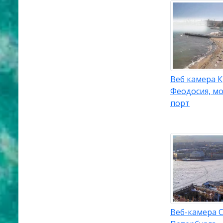
Веб камера 
Феодосия, м
порт
Веб-камера С