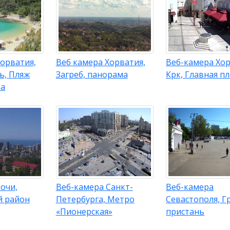
орватия,
Веб камера Хорватия,
Веб-камера Хор
ь, Пляж
Загреб, панорама
Крк, Главная п
ла
очи,
Веб-камера Санкт-
Веб-камера
й район
Петербурга, Метро
Севастополя, Г
«Пионерская»
пристань