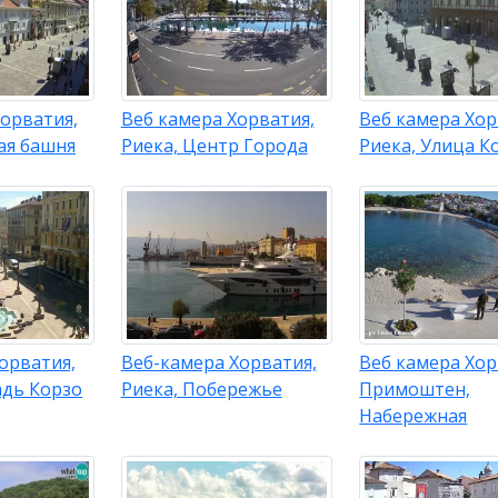
орватия,
Веб камера Хорватия,
Веб камера Хор
ая башня
Риека, Центр Города
Риека, Улица К
орватия,
Веб-камера Хорватия,
Веб камера Хор
адь Корзо
Риека, Побережье
Примоштен,
Набережная