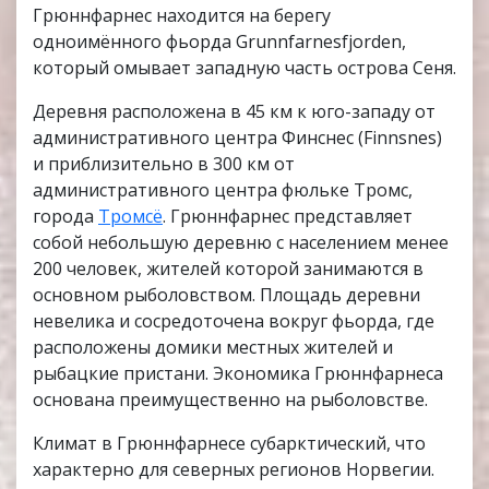
Грюннфарнес находится на берегу
одноимённого фьорда Grunnfarnesfjorden,
который омывает западную часть острова Сеня.
Деревня расположена в 45 км к юго-западу от
административного центра Финснес (Finnsnes)
и приблизительно в 300 км от
административного центра фюльке Тромс,
города
Тромсё
. Грюннфарнес представляет
собой небольшую деревню с населением менее
200 человек, жителей которой занимаются в
основном рыболовством. Площадь деревни
невелика и сосредоточена вокруг фьорда, где
расположены домики местных жителей и
рыбацкие пристани. Экономика Грюннфарнеса
основана преимущественно на рыболовстве.
Климат в Грюннфарнесе субарктический, что
характерно для северных регионов Норвегии.