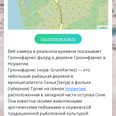
Leaflet
На полную карту
Веб-камера в реальном времени показывает
Грюннфарнес-фьорд в деревне Грюннфарнес в
Норвегии.
Грюннфарнес (норв. Grunnfarnes) — это
небольшая рыбацкая деревня в
муниципалитете Сенья (Senja) в фюльке
(губернии) Тромс на севере
Норвегии
,
расположенная в западной части острова Сеня.
Она известна своими живописными
арктическими пейзажами и норвежской
традиционной рыболовной культурой.