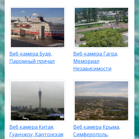
Веб-камера Будё,
Веб-камера Гагра,
Паромный причал
Мемориал
Независимости
Веб камера Китая,
Веб камера Крыма,
Гуанчжоу, Кантонская
Симферополь,