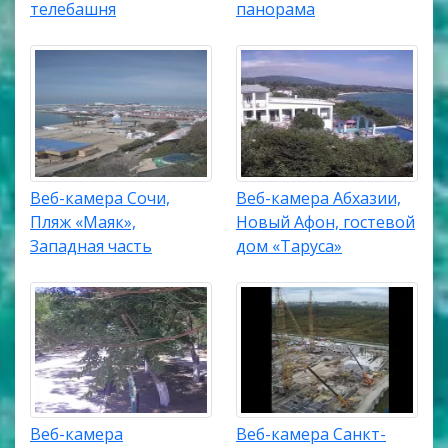
телебашня
панорама
Веб-камера Сочи,
Веб-камера Абхазии,
Пляж «Маяк»,
Новый Афон, гостевой
Западная часть
дом «Таруса»
Веб-камера
Веб-камера Санкт-