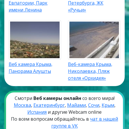
Евпатории, Парк
Петербурга, ЖК
имени Ленина
«Ручьи»
Веб камера Крыма,
Веб-камера Крыма,
Панорама Алушты
Николаевка, Пляж
отеля «Орхидея»
Смотри
Веб камеры онлайн
со всего мира!
Москва
,
Екатеринбург
,
Майами
,
Сочи
,
Крым
,
Испания
и другие Webcam online
По всем вопросам обращайтесь в
чат в нашей
группе в VK