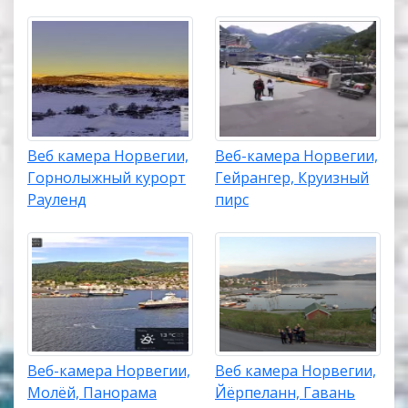
Веб камера Норвегии,
Веб-камера Норвегии,
Горнолыжный курорт
Гейрангер, Круизный
Рауленд
пирс
Веб-камера Норвегии,
Веб камера Норвегии,
Молёй, Панорама
Йёрпеланн, Гавань