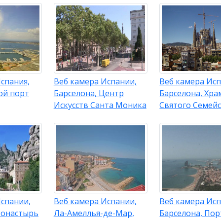
спания,
Веб камера Испании,
Веб камера Исп
ой порт
Барселона, Центр
Барселона, Хра
Искусств Санта Моника
Святого Семей
Испании,
Веб камера Испании,
Веб камера Исп
Монастырь
Ла-Амеллья-де-Мар,
Барселона, Пор