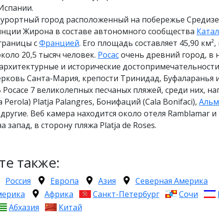
Испании.
 курортный город расположенный на побережье Средиз
инции Жирона в составе автономного сообщества
Ката
 границы с
Францией
. Его площадь составляет 45,90 км²,
оло 20,5 тысяч человек.
Росас
очень древний город, в 
 архитектурные и исторические достопримечательности
ерковь Санта-Мария, крепости Тринидад, Буфаларанья 
 Росасе 7 великолепных песчаных пляжей, среди них, н
 Perola) Platja Palangres, Бонифаций (Cala Bonifaci),
Альм
и другие. Веб камера находится около отеля Ramblamar и
 запад, в сторону пляжа Platja de Roses.
те также:
Россия
Европа
Азия
Северная Америка
мерика
Африка
Санкт-Петербург
Сочи
Абхазия
Китай