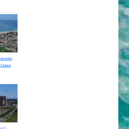
пании,
орама
кт-