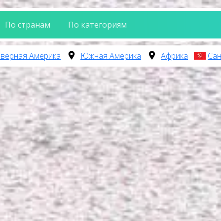
По странам
По категориям
верная Америка
Южная Америка
Африка
Сан