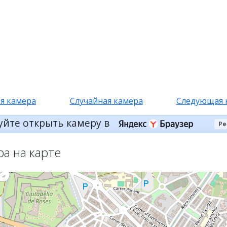
я камера
Случайная камера
Следующая 
уйте открыть камеру в
Ре
ра на карте