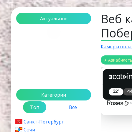
Веб к
Актуальное
Побе
Загрузка...
Камеры онла
✈ Авиабилет
Категории
Топ
Все
Санкт-Петербург
Сочи