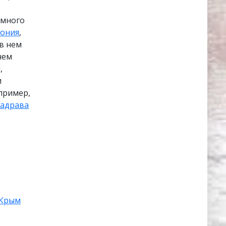
емного
лония
,
 в нем
нем
,
и
апример,
адрава
Крым