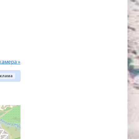
камера »
клама