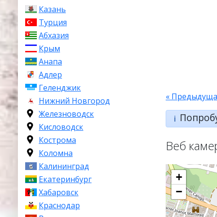
Казань
Турция
Абхазия
Крым
Анапа
Адлер
Геленджик
« Предыдуща
Нижний Новгород
Железноводск
Попроб
ℹ️
Кисловодск
Кострома
Веб каме
Коломна
Калининград
+
Екатеринбург
−
Хабаровск
Краснодар