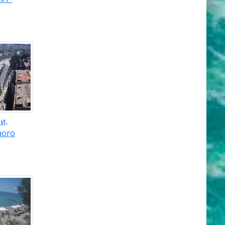
и,
ного