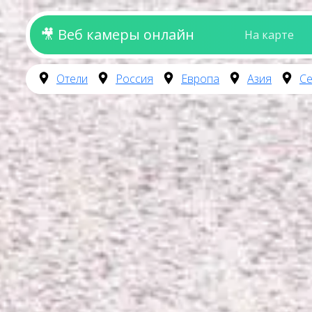
🎥 Веб камеры онлайн
На карте
Отели
Россия
Европа
Азия
Се