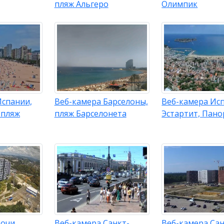
пляж Альгеро
Олимпик
Испании,
Веб-камера Барселоны,
Веб-камера Ис
 пляж
пляж Барселонета
Эстартит, Пан
очи,
Веб-камера Санкт-
Веб-камера Сан