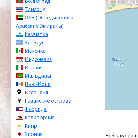
Волгоград
Таиланд
ОАЭ (Объединенные
Арабские Эмираты)
Камчатка
Эльбрус
Мексика
Индонезия
Италия
Мальдивы
Нью-Йорк
Исландия
Гавайские острова
Флорида
Калифорния
Кипр
Япония
Веб камера 