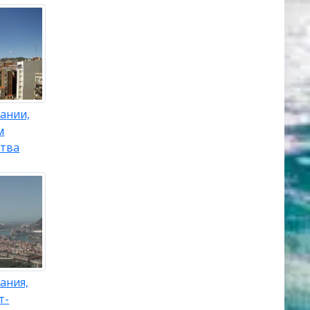
ании,
м
ства
ания,
т-