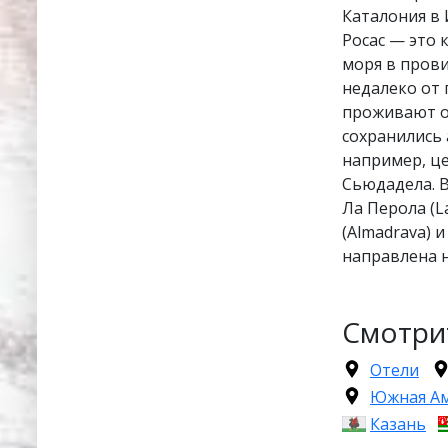
Каталония в 
Росас — это
моря в пров
недалеко от
проживают ок
сохранились
например, ц
Сьюдадела. В
Ла Перола (La
(Almadrava) 
направлена на
Смотри
Отели
Южная А
Казань