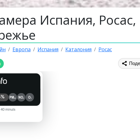
амера Испания, Росас,
режье
йн
Европа
Испания
Каталония
Росас
ы
Поде