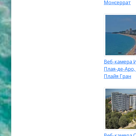
Монсеррат
Веб-камера 
Плая-де-Аро,
Плайя Гран
Веб-камера С