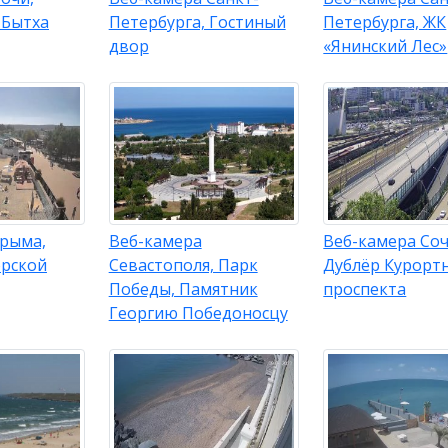
 Бытха
Петербурга, Гостиный
Петербурга, ЖК
двор
«Янинский Лес»
Крыма,
Веб-камера
Веб-камера Соч
орской
Севастополя, Парк
Дублёр Курорт
Победы, Памятник
проспекта
Георгию Победоносцу