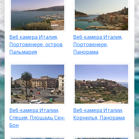
Веб камера Италия,
Веб-камера Италия,
Портовенере, остров
Портовенере,
Пальмария
Панорама
Веб-камера Италии,
Веб-камера Италии,
Специя, Площадь Сен-
Корнилья, Панорама
Бон