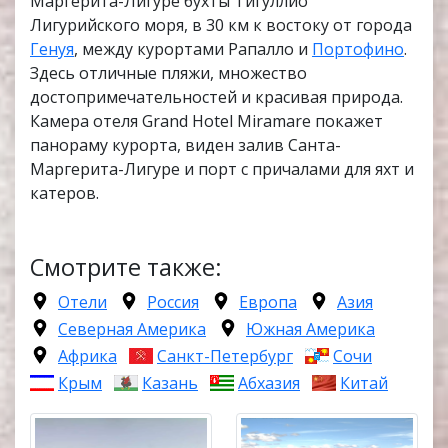
Маргерита-Лигуре бухты Тигуллио
Лигурийского моря, в 30 км к востоку от города
Генуя
, между курортами Рапалло и
Портофино
.
Здесь отличные пляжи, множество
достопримечательностей и красивая природа.
Камера отеля Grand Hotel Miramare покажет
панораму курорта, виден залив Санта-
Маргерита-Лигуре и порт с причалами для яхт и
катеров.
Смотрите также:
Отели
Россия
Европа
Азия
Северная Америка
Южная Америка
Африка
Санкт-Петербург
Сочи
Крым
Казань
Абхазия
Китай