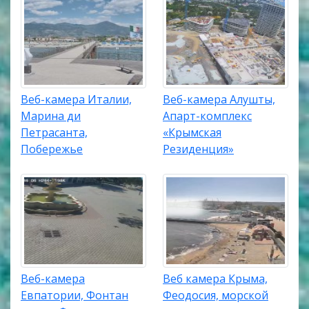
Веб-камера Италии,
Веб-камера Алушты,
Марина ди
Апарт-комплекс
Петрасанта,
«Крымская
Побережье
Резиденция»
Веб-камера
Веб камера Крыма,
Евпатории, Фонтан
Феодосия, морской