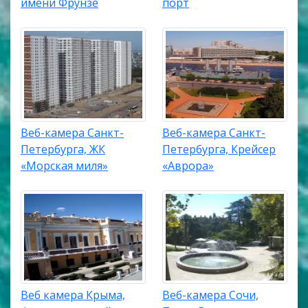
имени Фрунзе
порт
Веб-камера Санкт-
Веб-камера Санкт-
Петербурга, ЖК
Петербурга, Крейсер
«Морская миля»
«Аврора»
Веб камера Крыма,
Веб-камера Сочи,