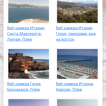
Веб-камера Италии,
Веб камера Италия,
Санта-Маргерита-
Генуя, панорама, вид
Лигуре, Пляж
на восток
Веб-камера Генуя,
Веб-камера Италии,
Боккадассе, Пляж
Алассио, Пляж