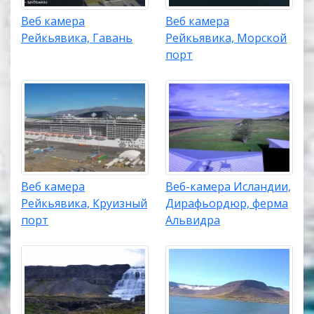
Веб камера
Веб камера
Рейкьявика, Гавань
Рейкьявика, Морской
порт
Веб камера
Веб-камера Исландии,
Рейкьявика, Круизный
Дирафьордюр, ферма
порт
Альвидра