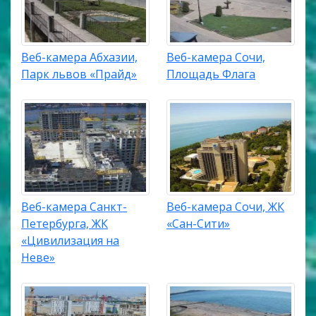
Веб-камера Абхазии,
Веб-камера Сочи,
Парк львов «Прайд»
Площадь Флага
Веб-камера Санкт-
Веб-камера Сочи, ЖК
Петербурга, ЖК
«Сан-Сити»
«Цивилизация на
Неве»