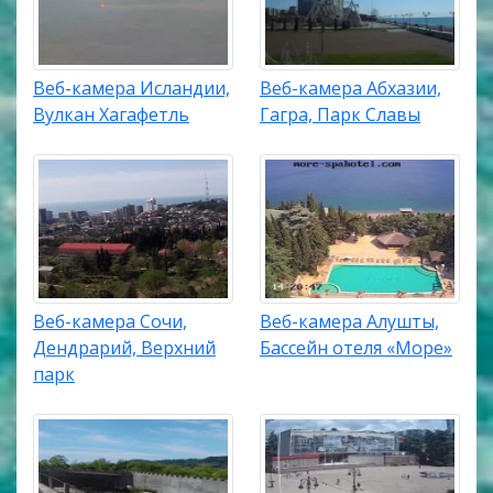
Веб-камера Исландии,
Веб-камера Абхазии,
Вулкан Хагафетль
Гагра, Парк Славы
Веб-камера Сочи,
Веб-камера Алушты,
Дендрарий, Верхний
Бассейн отеля «Море»
парк