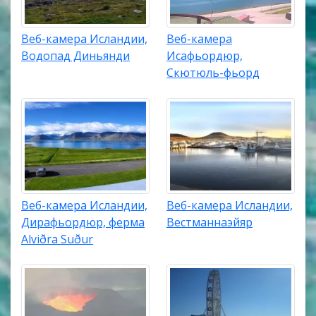
Веб-камера Исландии,
Веб-камера
Водопад Диньянди
Исафьордюр,
Скютюль-фьорд
Веб-камера Исландии,
Веб-камера Исландии,
Дирафьордюр, ферма
Вестманнаэйяр
Alviðra Suður