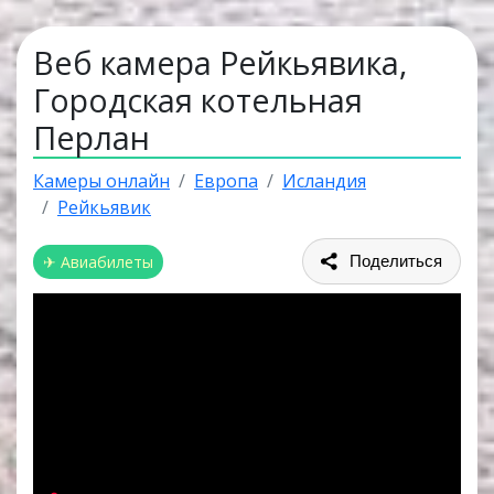
Веб камера Рейкьявика,
Городская котельная
Перлан
Камеры онлайн
Европа
Исландия
Рейкьявик
✈ Авиабилеты
Поделиться