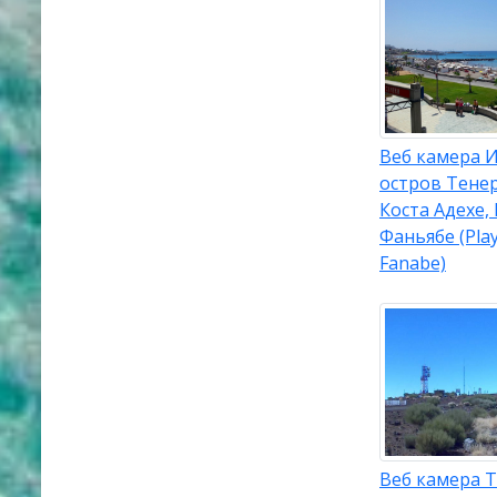
Веб камера И
остров Тене
Коста Адехе,
Фаньябе (Pla
Fanabe)
Веб камера 