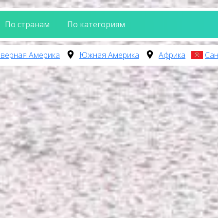
По странам
По категориям
верная Америка
Южная Америка
Африка
Сан