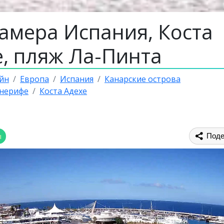
камера Испания, Коста
е, пляж Ла-Пинта
йн
Европа
Испания
Канарские острова
енерифе
Коста Адехе
ы
Поде