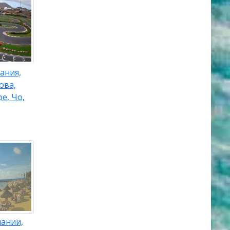
ания,
ова,
е, Чо,
пании,