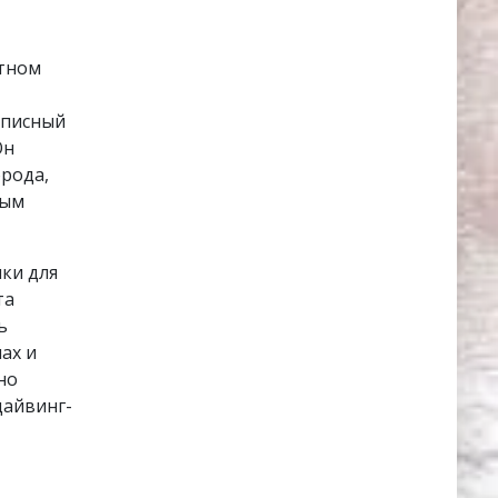
ртном
вописный
Он
орода,
тым
нки для
та
ь
ах и
но
дайвинг-