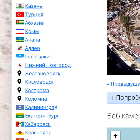
Казань
Турция
Абхазия
Крым
Анапа
Адлер
Геленджик
Нижний Новгород
Железноводск
Кисловодск
« Предыдуща
Кострома
Попроб
ℹ️
Коломна
Калининград
Веб каме
Екатеринбург
Хабаровск
Краснодар
+