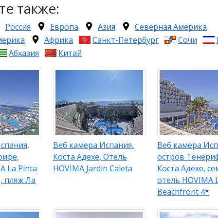
те также:
Россия
Европа
Азия
Северная Америка
мерика
Африка
Санкт-Петербург
Сочи
Абхазия
Китай
спания,
Веб камера Испания,
Веб камера Исп
рифе,
Коста Адехе, Отель
остров Тенери
 La Pinta
HOVIMA Jardin Caleta
Коста Адехе, с
, пляж Ла
отель HOVIMA L
Beachfront 4*