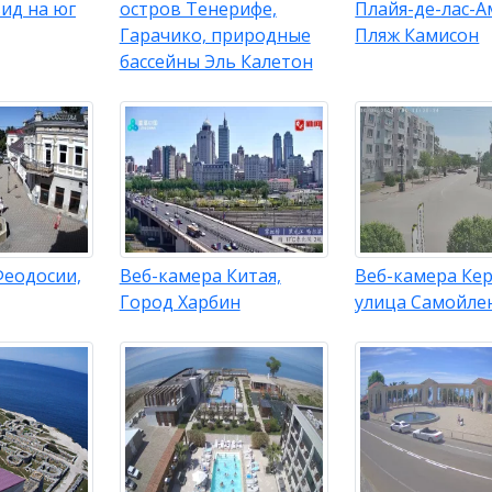
вид на юг
остров Тенерифе,
Плайя-де-лас-А
Гарачико, природные
Пляж Камисон
бассейны Эль Калетон
Феодосии,
Веб-камера Китая,
Веб-камера Кер
Город Харбин
улица Самойле