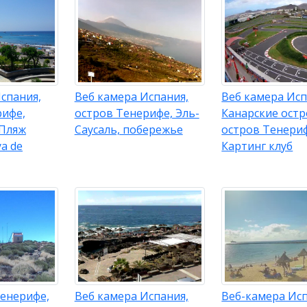
спания,
Веб камера Испания,
Веб камера Исп
рифе,
остров Тенерифе, Эль-
Канарские остр
 Пляж
Саусаль, побережье
остров Тенериф
ya de
Картинг клуб
Тенерифе,
Веб камера Испания,
Веб-камера Ис