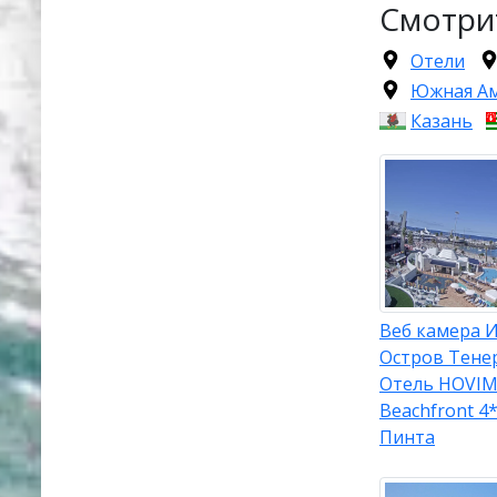
Смотри
Отели
Южная А
Казань
Веб камера И
Остров Тене
Отель HOVIMA
Beachfront 4*
Пинта