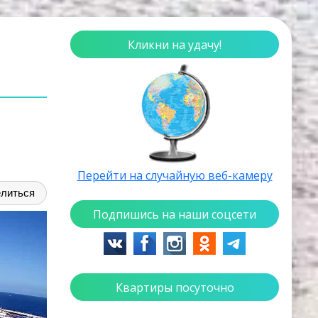
Кликни на удачу!
Перейти на случайную веб-камеру
литься
Подпишись на наши соцсети
Квартиры посуточно