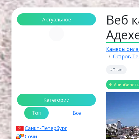
Веб 
Актуальное
Адех
Загрузка...
Камеры онла
Остров Т
#Пляж
✈ Авиабилет
Категории
Топ
Все
Санкт-Петербург
Сочи