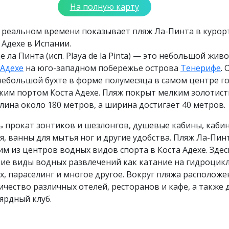
На полную карту
в реальном времени показывает пляж Ла-Пинта в куро
 Адехе в Испании.
е ла Пинта (исп. Playa de la Pinta) — это небольшой жи
 Адехе
на юго-западном побережье острова
Тенерифе
. 
небольшой бухте в форме полумесяца в самом центре г
ским портом Коста Адехе. Пляж покрыт мелким золотис
длина около 180 метров, а ширина достигает 40 метров.
ь прокат зонтиков и шезлонгов, душевые кабины, каби
, ванны для мытья ног и другие удобства. Пляж Ла-Пин
им из центров водных видов спорта в Коста Адехе. Здес
ие виды водных развлечений как катание на гидроцикл
, параселинг и многое другое. Вокруг пляжа расположе
чество различных отелей, ресторанов и кафе, а также 
ярдный клуб.