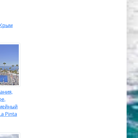
Крым
ания,
фе,
емейный
a Pinta