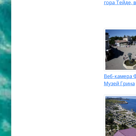
гора Тейде, 
Веб-камера 
Музей Грина