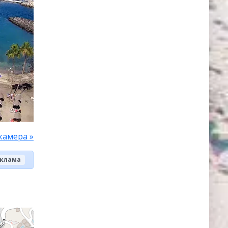
камера »
клама