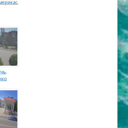
мерикас,
чь,
нко