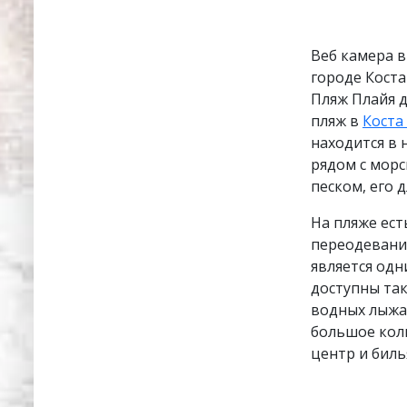
Веб камера 
городе Коста
Пляж Плайя д
пляж в
Коста
находится в 
рядом с мор
песком, его 
На пляже ест
переодевания
является одн
доступны так
водных лыжах
большое коли
центр и биль