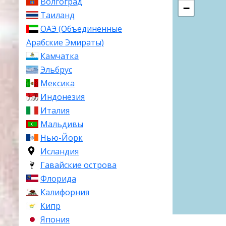
Волгоград
−
Таиланд
ОАЭ (Объединенные
Арабские Эмираты)
Камчатка
Эльбрус
Мексика
Индонезия
Италия
Мальдивы
Нью-Йорк
Исландия
Гавайские острова
Флорида
Калифорния
Кипр
Япония