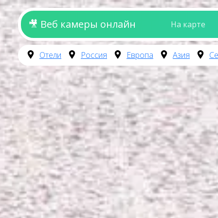
🎥 Веб камеры онлайн
На карте
Отели
Россия
Европа
Азия
Се