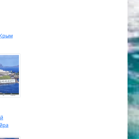
Крым
й
йра