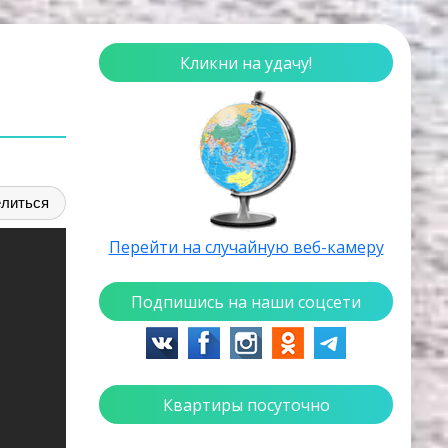
Кликни на удачу!
литься
Перейти на случайную веб-камеру
Подпишись на наши соцсети
Квартиры посуточно