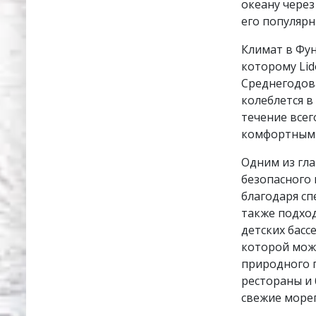
океану чере
его популярн
Климат в Фун
которому Lid
Среднегодова
колеблется в
течение всег
комфортным к
Одним из гл
безопасного 
благодаря с
также подход
детских басс
которой можн
природного 
рестораны и 
свежие море