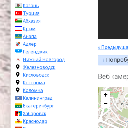
Казань
Турция
Абхазия
Крым
Анапа
Адлер
« Предыдуща
Геленджик
Попроб
Нижний Новгород
ℹ️
Железноводск
Веб каме
Кисловодск
Кострома
Коломна
+
Калининград
−
Екатеринбург
Хабаровск
Краснодар