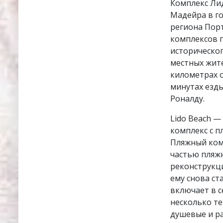
Комплекс Лид
Мадейра в г
региона Пор
комплексов г
историческог
местных жите
километрах 
минутах езд
Роналду.
Lido Beach —
комплекс с п
Пляжный комп
частью пляжн
реконструкц
ему снова ст
включает в с
несколько те
душевые и ра