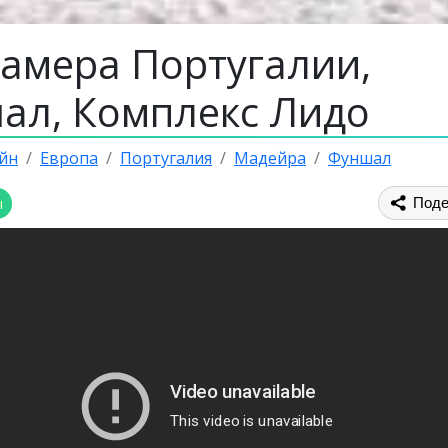
камера Португалии,
ал, Комплекс Лидо
йн
Европа
Португалия
Мадейра
Фуншал
ы
Поде