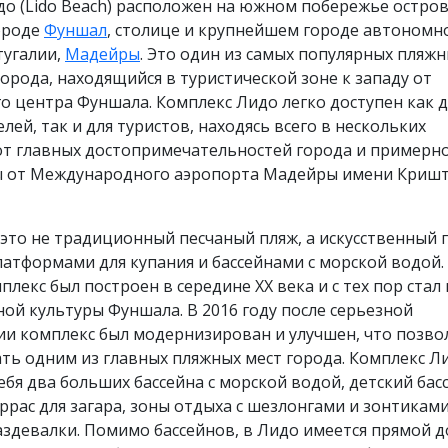
о (Lido Beach) расположен на южном побережье остро
ороде
Фуншал
, столице и крупнейшем городе автономн
тугалии,
Мадейры
. Это один из самых популярных пляж
орода, находящийся в туристической зоне к западу от
о центра Фуншала. Комплекс Лидо легко доступен как д
лей, так и для туристов, находясь всего в нескольких
от главных достопримечательностей города и примерно
ы от Международного аэропорта Мадейры имени Криш
 это не традиционный песчаный пляж, а искусственный
латформами для купания и бассейнами с морской водой.
лекс был построен в середине XX века и с тех пор стал
ой культуры Фуншала. В 2016 году после серьезной
ии комплекс был модернизирован и улучшен, что позво
ать одним из главных пляжных мест города. Комплекс Л
ебя два больших бассейна с морской водой, детский бас
ррас для загара, зоны отдыха с шезлонгами и зонтиками
здевалки. Помимо бассейнов, в Лидо имеется прямой д