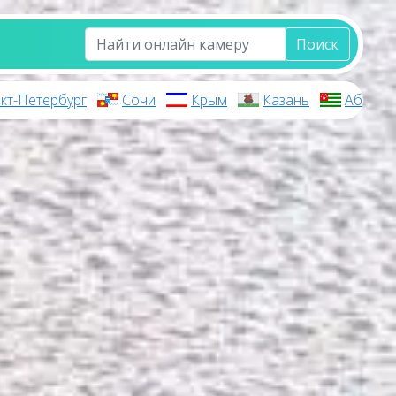
Поиск
кт-Петербург
Сочи
Крым
Казань
Абхази