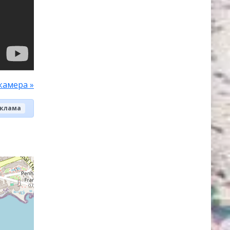
камера »
клама