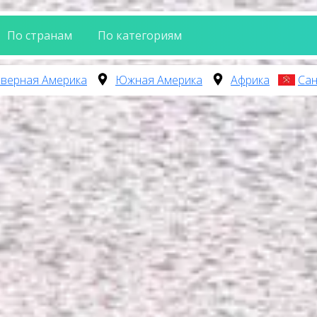
По странам
По категориям
верная Америка
Южная Америка
Африка
Сан