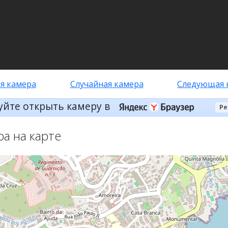
я камера
Случайная камера
Следующая 
уйте открыть камеру в
Ре
ра на карте