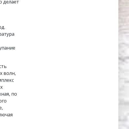
о делает
од.
ратура
в
купание
сть
х волн,
мплекс
ых
жная, по
ого
е,
ключая