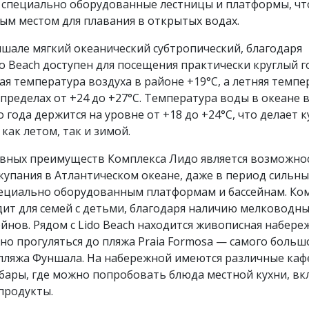
з специально оборудованные лестницы и платформы, чт
ым местом для плавания в открытых водах.
шале мягкий океанический субтропический, благодаря
o Beach доступен для посещения практически круглый г
я температура воздуха в районе +19°C, а летняя темпе
 пределах от +24 до +27°C. Температура воды в океане 
о года держится на уровне от +18 до +24°C, что делает 
ак летом, так и зимой.
авных преимуществ Комплекса Лидо является возможно
купания в Атлантическом океане, даже в период сильны
пециально оборудованным платформам и бассейнам. Ко
ит для семей с детьми, благодаря наличию мелководн
ейнов. Рядом с Lido Beach находится живописная набере
о прогуляться до пляжа Praia Formosa — самого больш
пляжа Фуншала. На набережной имеются различные каф
бары, где можно попробовать блюда местной кухни, в
продукты.