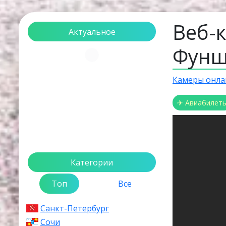
Веб-
Актуальное
Фунш
Загрузка...
Камеры онла
✈ Авиабилет
Категории
Топ
Все
Санкт-Петербург
Сочи