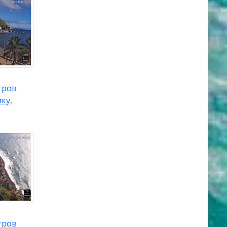
тров
ку,
тров