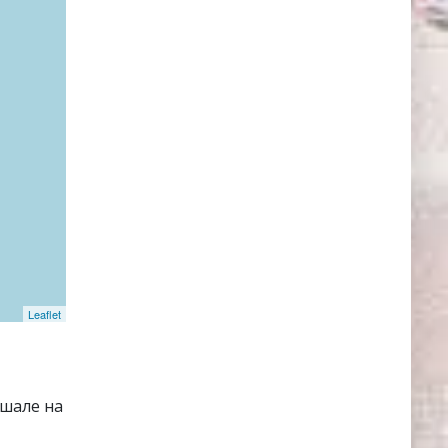
Leaflet
ншале на