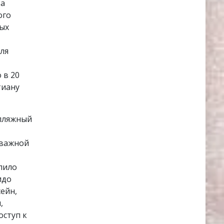
ва
ого
ных
ля
 в 20
тиану
 пляжный
 важной
лило
идо
сейн,
,
оступ к