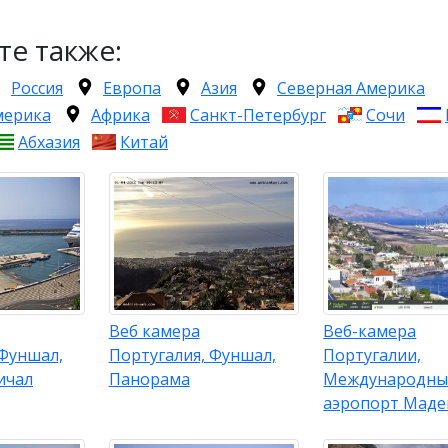
те также:
Россия
Европа
Азия
Северная Америка
мерика
Африка
Санкт-Петербург
Сочи
Абхазия
Китай
Веб камера
Веб-камера
 Фуншал,
Португалия, Фуншал,
Португалии,
ичал
Панорама
Международны
аэропорт Маде