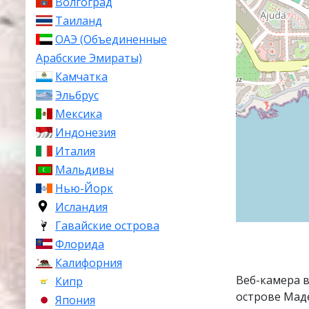
Волгоград
Таиланд
ОАЭ (Объединенные
Арабские Эмираты)
Камчатка
Эльбрус
Мексика
Индонезия
Италия
Мальдивы
Нью-Йорк
Исландия
Гавайские острова
Флорида
Калифорния
Веб-камера 
Кипр
острове Маде
Япония