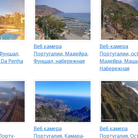
Веб камера
Веб-камера
 Фуншал,
Португалии, Мадейра,
Португалии, ос
 Da Penha
Фуншал, набережная
Мадейра, Маши
Набережная
Веб камера
Веб камера
Порту-
Португалия, Камара-
Португалия, Ос