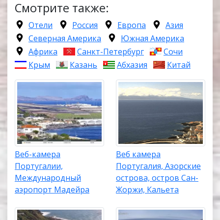
Смотрите также:
Отели
Россия
Европа
Азия
Северная Америка
Южная Америка
Африка
Санкт-Петербург
Сочи
Крым
Казань
Абхазия
Китай
Веб-камера
Веб камера
Португалии,
Португалия, Азорские
Международный
острова, остров Сан-
аэропорт Мадейра
Жоржи, Кальета