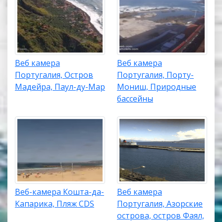
Веб камера
Веб камера
Португалия, Остров
Португалия, Порту-
Мадейра, Паул-ду-Мар
Мониш, Природные
бассейны
Веб-камера Кошта-да-
Веб камера
Капарика, Пляж CDS
Португалия, Азорские
острова, остров Фаял,