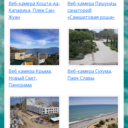
Веб-камера Кошта-да-
Веб-камера Пицунды,
Капарика, Пляж Сан-
санаторий
Жуан
«Самшитовая роща»
Веб камера Крыма,
Веб-камера Сухума,
Новый Свет,
Парк Славы
Панорама