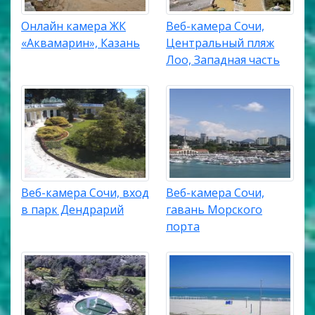
Онлайн камера ЖК
Веб-камера Сочи,
«Аквамарин», Казань
Центральный пляж
Лоо, Западная часть
Веб-камера Сочи, вход
Веб-камера Сочи,
в парк Дендрарий
гавань Морского
порта