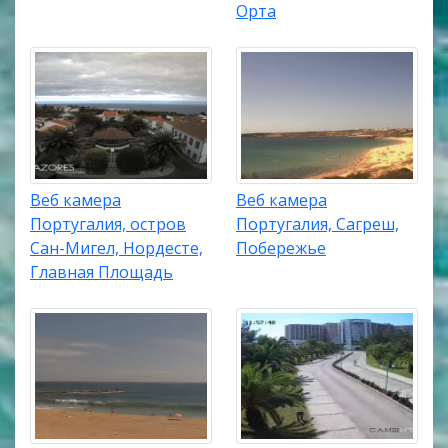
Орта
Веб камера
Веб камера
Португалия, остров
Португалия, Сагреш,
Сан-Мигел, Нордесте,
Побережье
Главная Площадь