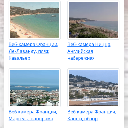
Веб-камера Франции,
Веб-камера Ницца,
Ле-Лаванду, пляж
Английская
Кавальер
набережная
Веб камера Франция,
Веб камера Франция,
Марсель, панорама
Канны, обзор