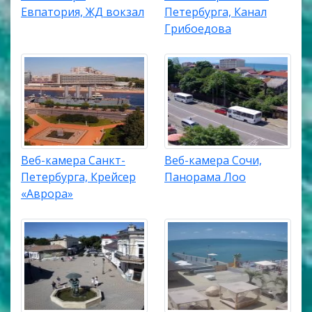
Евпатория, ЖД вокзал
Петербурга, Канал
Грибоедова
Веб-камера Санкт-
Веб-камера Сочи,
Петербурга, Крейсер
Панорама Лоо
«Аврора»