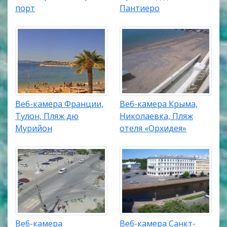
порт
Пантиеро
Веб-камера Франции,
Веб-камера Крыма,
Тулон, Пляж дю
Николаевка, Пляж
Мурийон
отеля «Орхидея»
Веб-камера
Веб-камера Санкт-