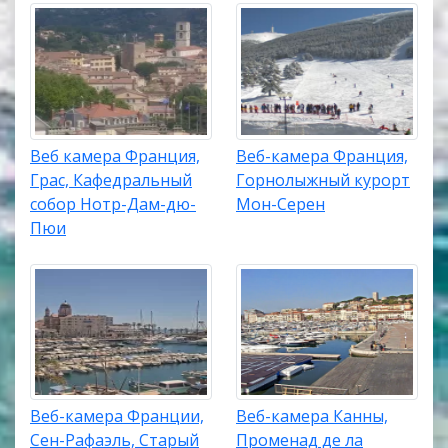
Веб камера Франция,
Веб-камера Франция,
Грас, Кафедральный
Горнолыжный курорт
собор Нотр-Дам-дю-
Мон-Серен
Пюи
Веб-камера Франции,
Веб-камера Канны,
Сен-Рафаэль, Старый
Променад де ла