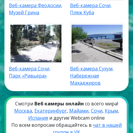
Веб-камера Феодосии,
Веб-камера Сочи,
Музей Грина
Пляж Куба
Веб-камера Сочи,
Веб-камера Сухум,
Парк «Ривьера»
Набережная
Махаджиров
Смотри
Веб камеры онлайн
со всего мира!
Москва
,
Екатеринбург
,
Майами
,
Сочи
,
Крым
,
Испания
и другие Webcam online
По всем вопросам обращайтесь в
чат в нашей
группе в VK