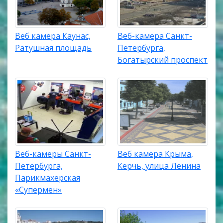
Веб камера Каунас,
Веб-камера Санкт-
Ратушная площадь
Петербурга,
Богатырский проспект
Веб-камеры Санкт-
Веб камера Крыма,
Петербурга,
Керчь, улица Ленина
Парикмахерская
«Супермен»