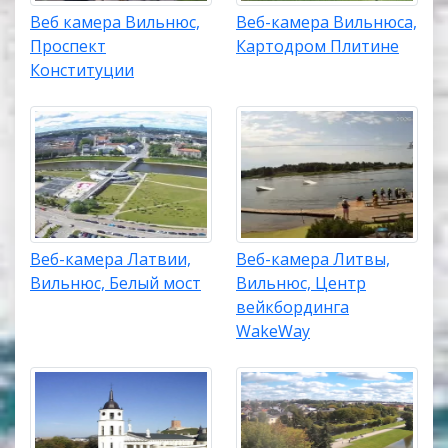
Веб камера Вильнюс,
Веб-камера Вильнюса,
Проспект
Картодром Плитине
Конституции
Веб-камера Латвии,
Веб-камера Литвы,
Вильнюс, Белый мост
Вильнюс, Центр
вейкбординга
WakeWay