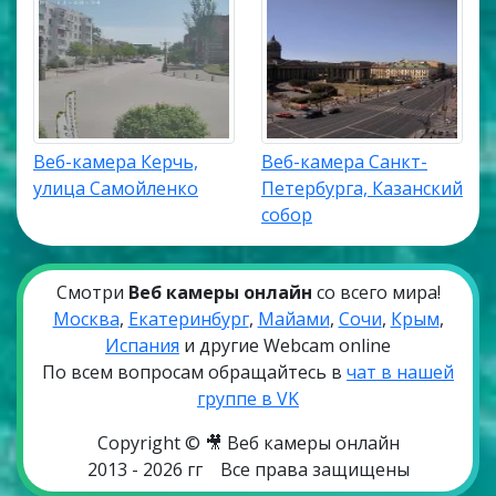
Веб-камера Керчь,
Веб-камера Санкт-
улица Самойленко
Петербурга, Казанский
собор
Смотри
Веб камеры онлайн
со всего мира!
Москва
,
Екатеринбург
,
Майами
,
Сочи
,
Крым
,
Испания
и другие Webcam online
По всем вопросам обращайтесь в
чат в нашей
группе в VK
Copyright © 🎥 Веб камеры онлайн
2013 - 2026 гг
Все права защищены