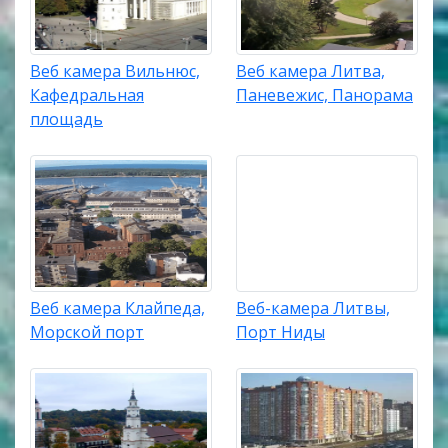
Веб камера Вильнюс,
Веб камера Литва,
Кафедральная
Паневежис, Панорама
площадь
Веб камера Клайпеда,
Веб-камера Литвы,
Морской порт
Порт Ниды