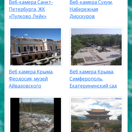
Веб-камера Санкт-
Веб-камера Сухум,
Петербурга, ЖК
Набережная
«Пулково Лейк»
Диоскуров
Веб камера Крыма,
Веб камера Крыма,
Феодосия, музей
Симферополь,
Айвазовского
Екатерининский сад