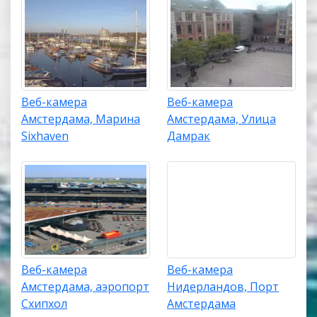
Веб-камера
Веб-камера
Амстердама, Марина
Амстердама, Улица
Sixhaven
Дамрак
Веб-камера
Веб-камера
Амстердама, аэропорт
Нидерландов, Порт
Схипхол
Амстердама