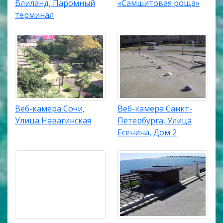
Влиланд, Паромный
«Самшитовая роща»
терминал
Веб-камера Сочи,
Веб-камера Санкт-
Улица Навагинская
Петербурга, Улица
Есенина, Дом 2