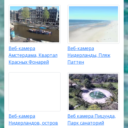
Веб-камера
Веб-камера
Амстердама, Квартал
Нидерланды, Пляж
Красных Фонарей
Паттен
Веб-камера
Веб камера Пицунда,
Нидерландов, остров
Парк санаторий