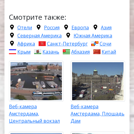
Смотрите также:
Отели
Россия
Европа
Азия
Северная Америка
Южная Америка
Африка
Санкт-Петербург
Сочи
Крым
Казань
Абхазия
Китай
Веб-камера
Веб-камера
Амстердама,
Амстердама, Площадь
Центральный вокзал
Дам