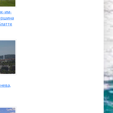
нк-им-
ершина
блатте
нева,