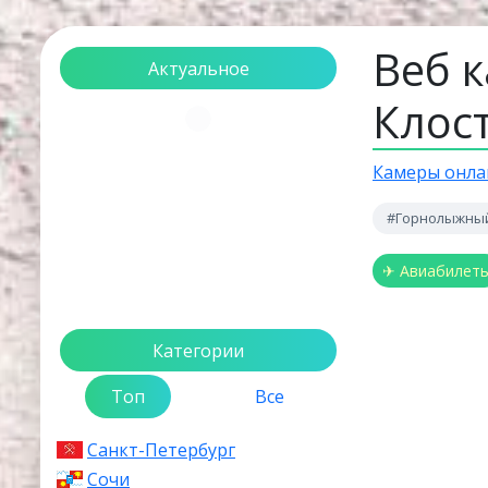
Веб 
Актуальное
Клос
Загрузка...
Камеры онла
#Горнолыжный
✈ Авиабилет
Категории
Топ
Все
Санкт-Петербург
Сочи