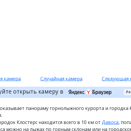
я камера
Случайная камера
Следующая 
уйте открыть камеру в
Ре
показывает панораму горнолыжного курорта и городка 
.
родок Клостерс находится всего в 10 км от
Давоса
, поп
са можно на лыжах по горным склонам или на городско