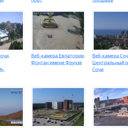
очи,
Веб-камера Евпатории,
Веб-камера Соч
Фонтан имени Фрунзе
Центральный 
»,
Сочи