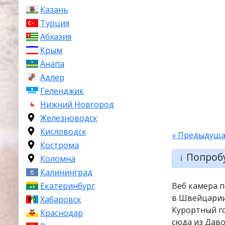
Казань
Турция
Абхазия
Крым
Анапа
Адлер
Геленджик
Нижний Новгород
Железноводск
Кисловодск
« Предыдуща
Кострома
Попроб
ℹ️
Коломна
Калининград
Веб камера 
Екатеринбург
в Швейцарии
Хабаровск
Курортный го
Краснодар
сюда из Даво