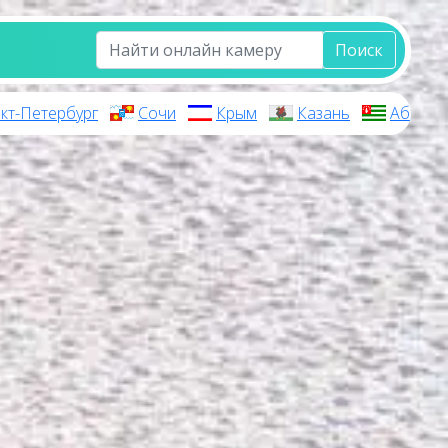
Поиск
кт-Петербург
Сочи
Крым
Казань
Абхази