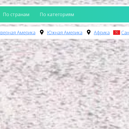
По странам
По категориям
верная Америка
Южная Америка
Африка
Сан