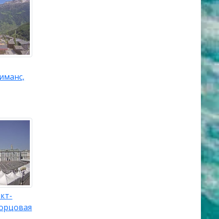
иманс,
кт-
ворцовая