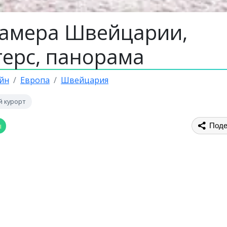
камера Швейцарии,
терс, панорама
йн
Европа
Швейцария
 курорт
ы
Поде