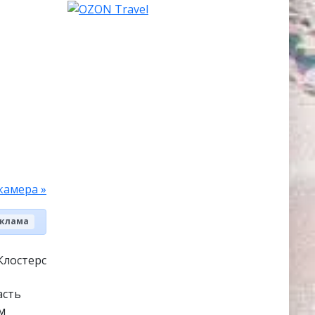
камера »
клама
Клостерс
асть
м