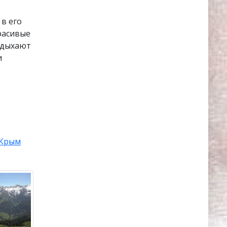
в его
расивые
тдыхают
и
Крым