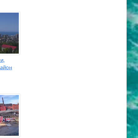
и,
район