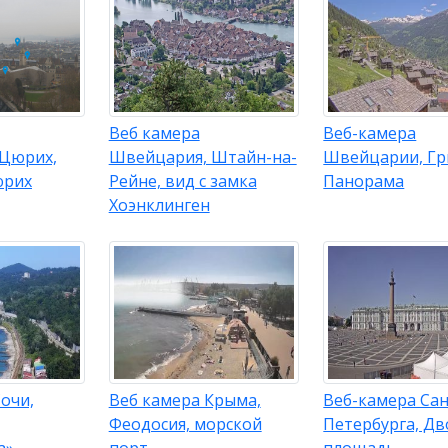
Веб камера
Веб-камера
Цюрих,
Швейцария, Штайн-на-
Швейцарии, Гр
юрих
Рейне, вид с замка
Панорама
Хоэнклинген
очи,
Веб камера Крыма,
Веб-камера Сан
Феодосия, морской
Петербурга, Д
а»
порт
площадь