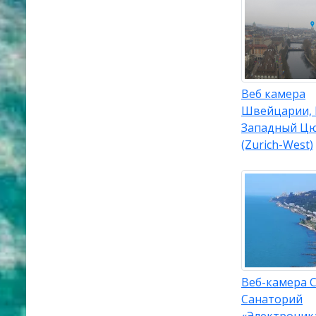
Веб камера
Швейцарии, 
Западный Ц
(Zurich-West)
Веб-камера С
Санаторий
«Электроник