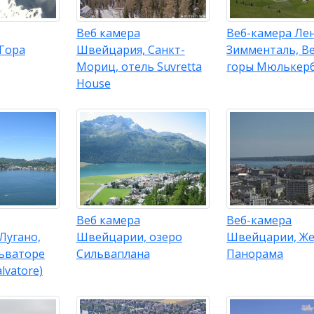
Веб камера
Веб-камера Ле
Гора
Швейцария, Санкт-
Зимменталь, В
Мориц, отель Suvretta
горы Мюлькер
House
Веб камера
Веб-камера
Лугано,
Швейцарии, озеро
Швейцарии, Же
льваторе
Сильваплана
Панорама
lvatore)