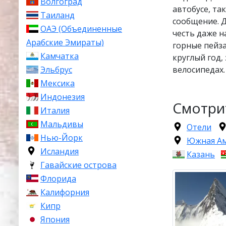
Волгоград
автобусе, та
Таиланд
сообщение. Д
ОАЭ (Объединенные
честь даже 
Арабские Эмираты)
горные пейз
Камчатка
круглый год,
велосипедах.
Эльбрус
Мексика
Индонезия
Смотри
Италия
Мальдивы
Отели
Нью-Йорк
Южная А
Исландия
Казань
Гавайские острова
Флорида
Калифорния
Кипр
Япония