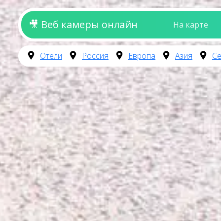
🎥 Веб камеры онлайн
На карте
Отели
Россия
Европа
Азия
Се