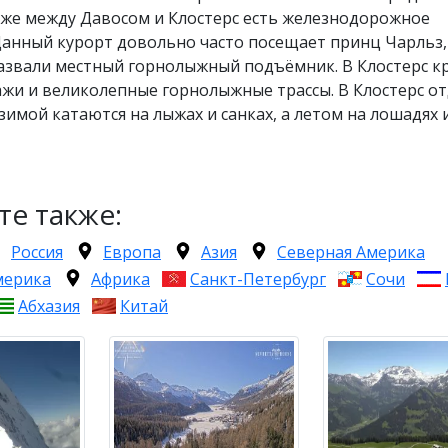
кже между Давосом и Клостерс есть железнодорожное
анный курорт довольно часто посещает принц Чарльз, 
назвали местный горнолыжный подъёмник. В Клостерс к
ажи и великолепные горнолыжные трассы. В Клостерс о
 зимой катаются на лыжах и санках, а летом на лошадях 
те также:
Россия
Европа
Азия
Северная Америка
мерика
Африка
Санкт-Петербург
Сочи
Абхазия
Китай