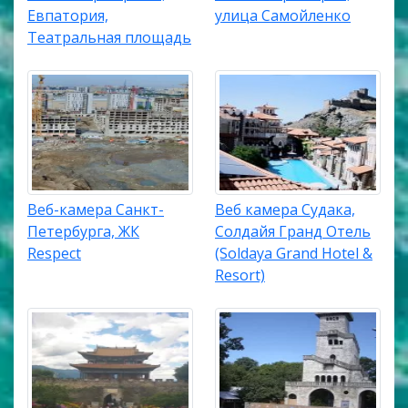
Евпатория,
улица Самойленко
Театральная площадь
Веб-камера Санкт-
Веб камера Судака,
Петербурга, ЖК
Солдайя Гранд Отель
Respect
(Soldaya Grand Hotel &
Resort)