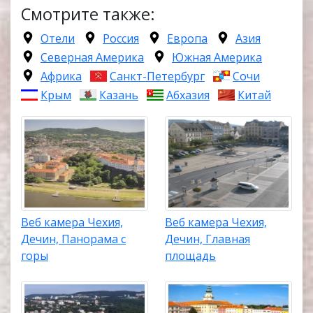
Смотрите также:
Отели
Россия
Европа
Азия
Северная Америка
Южная Америка
Африка
Санкт-Петербург
Сочи
Крым
Казань
Абхазия
Китай
Веб камера Чехия,
Веб камера Чехия,
Дечин, Панорама с
Дечин, Главная
горы
площадь