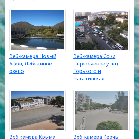
Веб-камера Новый
Веб-камера Сочи,
Афон, Лебединое
Пересечение улиц
озеро
Горького и
Навагинская
Веб камера Крыма,
Веб-камера Керчь,