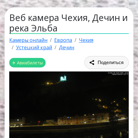
Веб камера Чехия, Дечин и
река Эльба
Камеры онлайн
Европа
Чехия
Устецкий край
Дечин
✈ Авиабилеты
Поделиться