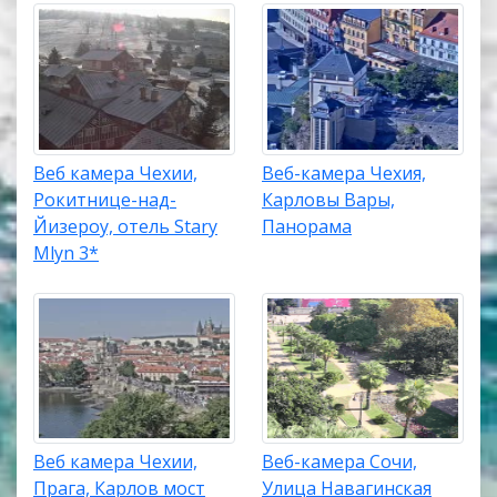
Веб камера Чехии,
Веб-камера Чехия,
Рокитнице-над-
Карловы Вары,
Йизероу, отель Stary
Панорама
Mlyn 3*
Веб камера Чехии,
Веб-камера Сочи,
Прага, Карлов мост
Улица Навагинская