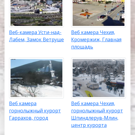
Веб-камера Усти-над-
Веб камера Чехия,
Лабем, Замок Ветруше
Кромержиж, Главная
площадь
Веб камера
Веб камера Чехия,
горнолыжный курорт
горнолыжный курорт
Гаррахов, город
Шпиндлерув-Млин,
центр курорта