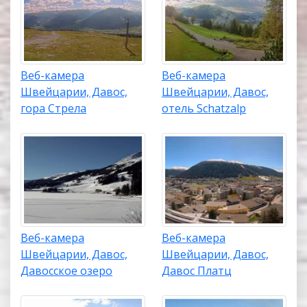
Веб-камера
Веб-камера
Швейцарии, Давос,
Швейцарии, Давос,
гора Стрела
отель Schatzalp
Веб-камера
Веб-камера
Швейцарии, Давос,
Швейцарии, Давос,
Давосское озеро
Давос Платц