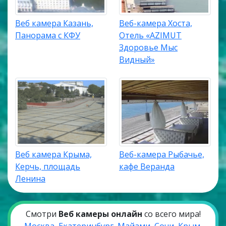
Веб камера Казань,
Веб-камера Хоста,
Панорама с КФУ
Отель «AZIMUT
Здоровье Мыс
Видный»
Веб камера Крыма,
Веб-камера Рыбачье,
Керчь, площадь
кафе Веранда
Ленина
Смотри
Веб камеры онлайн
со всего мира!