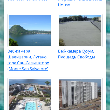
House
Веб-камера
Веб-камера Сухум,
Швейцарии, Лугано,
Площадь Свободы
гора Сан-Сальваторе
(Monte San Salvatore)