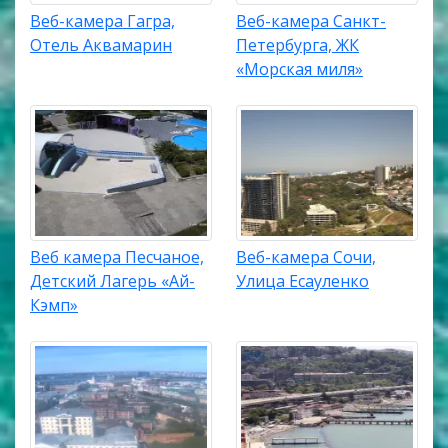
Веб-камера Гагра,
Веб-камера Санкт-
Отель Аквамарин
Петербурга, ЖК
«Морская миля»
Веб камера Песчаное,
Веб-камера Сочи,
Детский Лагерь «Ай-
Улица Есауленко
Кэмп»