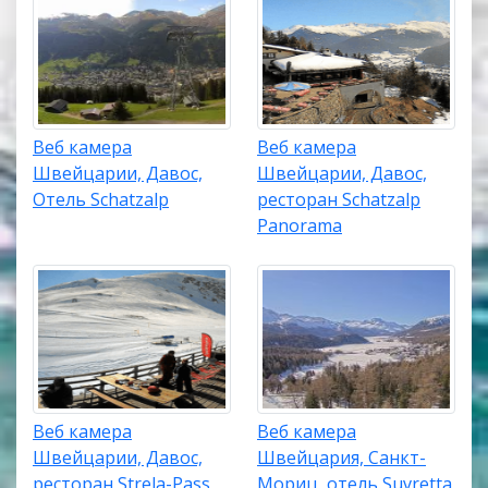
Веб камера
Веб камера
Швейцарии, Давос,
Швейцарии, Давос,
Отель Schatzalp
ресторан Schatzalp
Panorama
Веб камера
Веб камера
Швейцарии, Давос,
Швейцария, Санкт-
ресторан Strela-Pass
Мориц, отель Suvretta