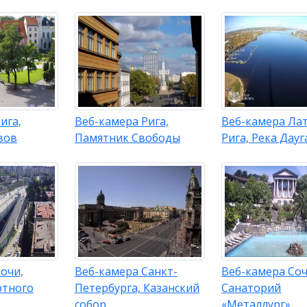
ига,
Веб-камера Рига,
Веб-камера Ла
вов
Памятник Свободы
Рига, Река Дауг
очи,
Веб-камера Санкт-
Веб-камера Соч
ртного
Петербурга, Казанский
Санаторий
собор
«Металлург»