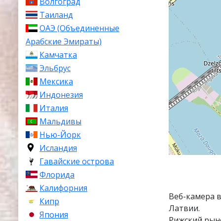
Волгоград
Таиланд
ОАЭ (Объединенные
Арабские Эмираты)
Камчатка
Эльбрус
Мексика
Индонезия
Италия
Мальдивы
Нью-Йорк
Исландия
Гавайские острова
Флорида
Калифорния
Веб-камера в
Кипр
Латвии.
Япония
Рижский рыно