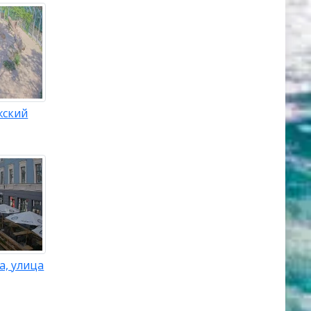
жский
а, улица