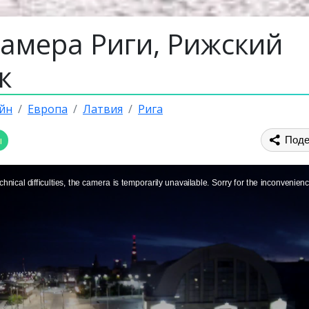
камера Риги, Рижский
к
йн
Европа
Латвия
Рига
ы
Поде