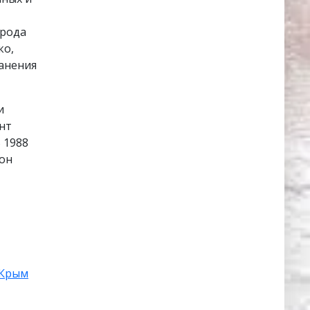
орода
ко,
ранения
и
нт
 1988
 он
Крым