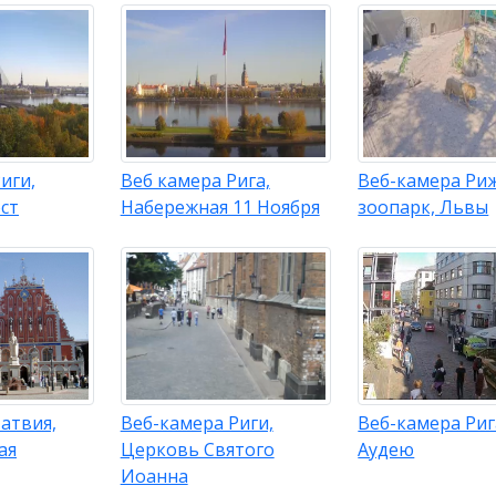
иги,
Веб камера Рига,
Веб-камера Ри
ст
Набережная 11 Ноября
зоопарк, Львы
атвия,
Веб-камера Риги,
Веб-камера Риг
ая
Церковь Святого
Аудею
Иоанна