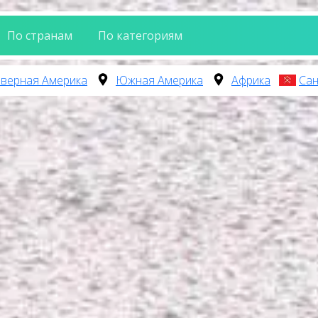
По странам
По категориям
верная Америка
Южная Америка
Африка
Сан