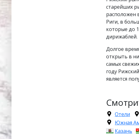
старейших ры
расположен в
Риги, в боль
которые до 1
дирижаблей.
Долгое время
открыть в ни
самых свежи
году Рижский
является по
Смотри
Отели
Южная А
Казань