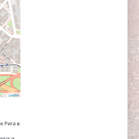
Leaflet
е Рига в
пных и