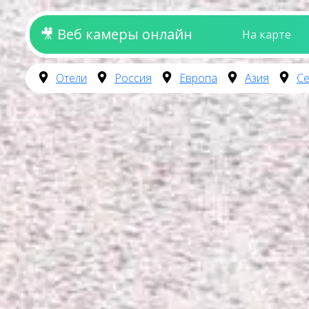
🎥 Веб камеры онлайн
На карте
Отели
Россия
Европа
Азия
Се