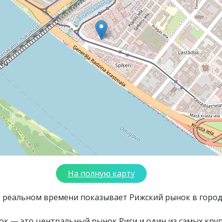
На полную карту
 реальном времени показывает Рижский рынок в город
к — это центральный рынок Риги и один из самых кру