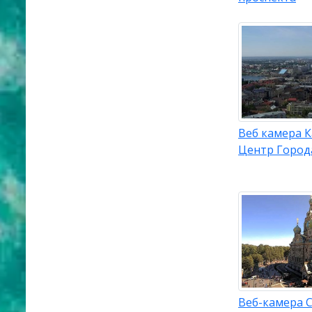
Веб камера К
Центр Город
Веб-камера С