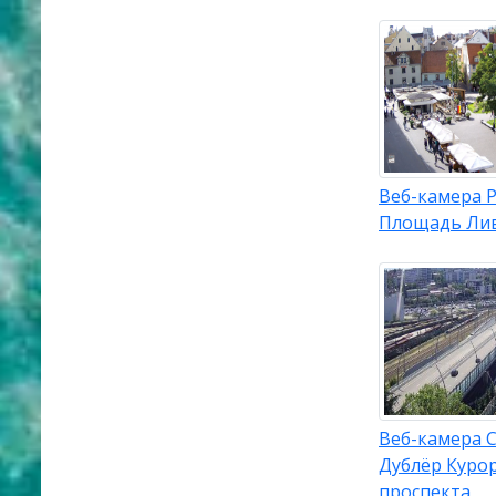
Веб-камера Р
Площадь Ли
Веб-камера С
Дублёр Куро
проспекта