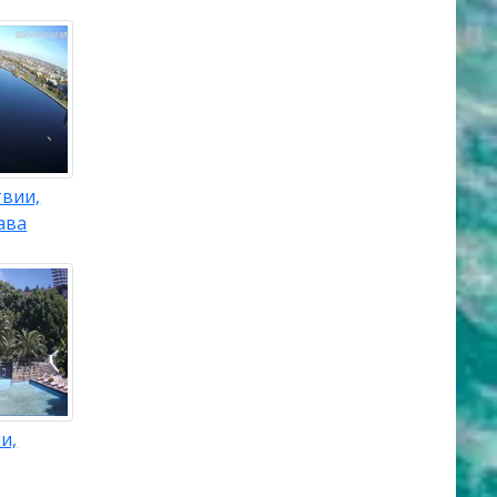
твии,
ава
и,