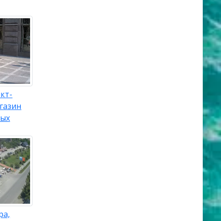
кт-
газин
вых
ра,