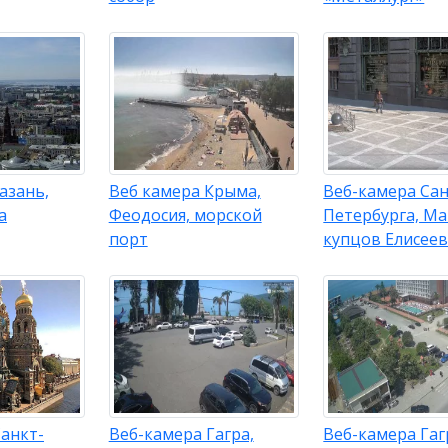
азань,
Веб камера Крыма,
Веб-камера Сан
а
Феодосия, морской
Петербурга, Ма
порт
купцов Елисее
анкт-
Веб-камера Гагра,
Веб-камера Гаг