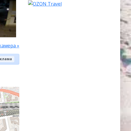
камера »
клама