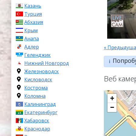
Казань
Турция
Абхазия
Крым
Анапа
Адлер
« Предыдуща
Геленджик
Попроб
ℹ️
Нижний Новгород
Железноводск
Веб каме
Кисловодск
Кострома
Коломна
+
Калининград
−
Екатеринбург
Хабаровск
Краснодар