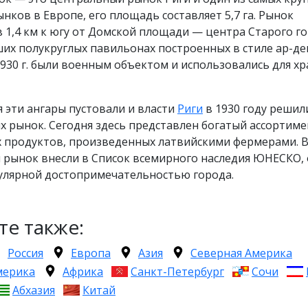
нков в Европе, его площадь составляет 5,7 га. Рынок
 1,4 км к югу от Домской площади — центра Старого г
ших полукруглых павильонах построенных в стиле ар-де
930 г. были военным объектом и использовались для х
 эти ангары пустовали и власти
Риги
в 1930 году решил
х рынок. Сегодня здесь представлен богатый ассортиме
х продуктов, произведенных латвийскими фермерами. В
 рынок внесли в Список всемирного наследия ЮНЕСКО,
пулярной достопримечательностью города.
те также:
Россия
Европа
Азия
Северная Америка
мерика
Африка
Санкт-Петербург
Сочи
Абхазия
Китай