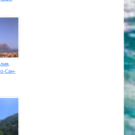
лия,
о-Сан-