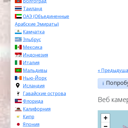
Волгоград
Таиланд
ОАЭ (Объединенные
Арабские Эмираты)
Камчатка
Эльбрус
Мексика
Индонезия
Италия
« Предыдуща
Мальдивы
Нью-Йорк
Попроб
ℹ️
Исландия
Гавайские острова
Веб каме
Флорида
Калифорния
Кипр
+
Япония
−