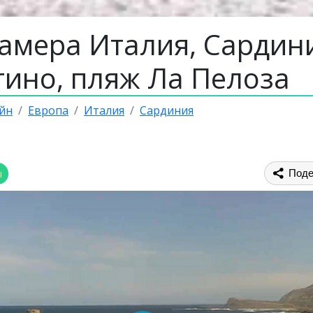
камера Италия, Сардин
тино, пляж Ла Пелоза
йн
Европа
Италия
Сардиния
ы
Поде