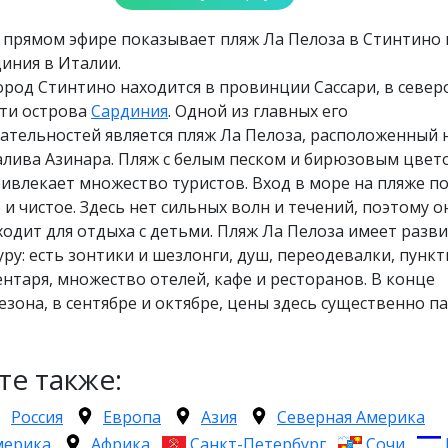
 прямом эфире показывает пляж Ла Пелоза в Стинтино 
иния в Италии.
род Стинтино находится в провинции Сассари, в север
сти острова
Сардиния
. Одной из главных его
ательностей является пляж Ла Пелоза, расположенный 
алива Азинара. Пляж с белым песком и бирюзовым цвет
ривлекает множество туристов. Вход в море на пляже по
 и чистое. Здесь нет сильных волн и течений, поэтому о
одит для отдыха с детьми. Пляж Ла Пелоза имеет разв
ру: есть зонтики и шезлонги, душ, переодевалки, пунк
нтаря, множество отелей, кафе и ресторанов. В конце
езона, в сентябре и октябре, цены здесь существенно п
те также:
Россия
Европа
Азия
Северная Америка
мерика
Африка
Санкт-Петербург
Сочи