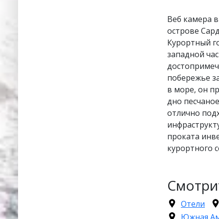
Веб камера в
острове Сард
Курортный го
западной ча
достопримеч
побережье з
в море, он п
дно песчаное
отлично подх
инфраструкту
проката инве
курортного с
Смотри
Отели
Южная А