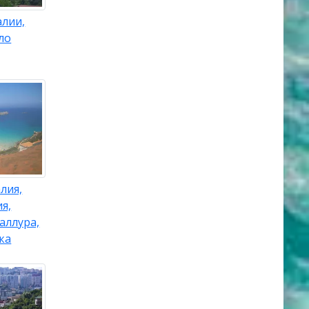
алии,
ло
лия,
я,
аллура,
ка