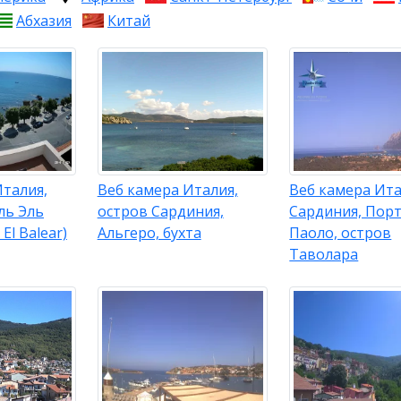
Абхазия
Китай
талия,
Веб камера Италия,
Веб камера Ита
ль Эль
остров Сардиния,
Сардиния, Порт
El Balear)
Альгеро, бухта
Паоло, остров
Таволара