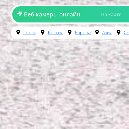
🎥 Веб камеры онлайн
На карте
Отели
Россия
Европа
Азия
Се