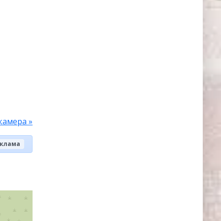
камера »
клама