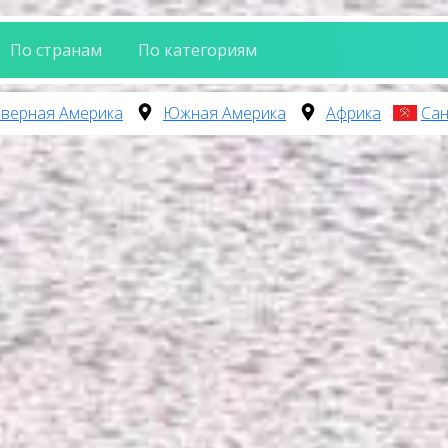
По странам
По категориям
верная Америка
Южная Америка
Африка
Сан