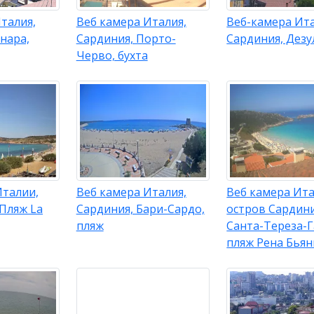
талия,
Веб камера Италия,
Веб-камера Ит
нара,
Сардиния, Порто-
Сардиния, Дезу
Черво, бухта
Италии,
Веб камера Италия,
Веб камера Ита
 Пляж La
Сардиния, Бари-Сардо,
остров Сардини
пляж
Санта-Тереза-Г
пляж Рена Бьян