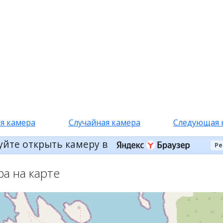
я камера
Случайная камера
Следующая 
уйте открыть камеру в
Ре
ра на карте