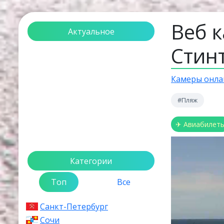
Веб 
Актуальное
Стин
Загрузка...
Камеры онла
#Пляж
✈ Авиабилет
Категории
Топ
Все
Санкт-Петербург
Сочи