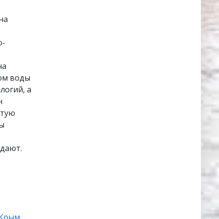
на
о-
на
ом воды
логий, а
н
итую
ты
адают.
Крым