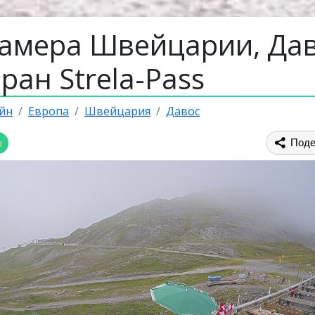
камера Швейцарии, Дав
ран Strela-Pass
йн
Европа
Швейцария
Давос
ы
Поде