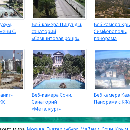
ухум,
Веб-камера Пицунды,
Веб камера Кр
мени С.
санаторий
Симферополь,
«Самшитовая роща»
панорама
анкт-
Веб-камера Сочи,
Веб камера Каз
ЖК
Санаторий
Панорама с КФ
«Металлург»
всего мира!
Москва
,
Екатеринбург
,
Майами
,
Сочи
,
Крым