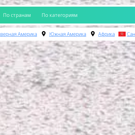
По странам
По категориям
верная Америка
Южная Америка
Африка
Сан