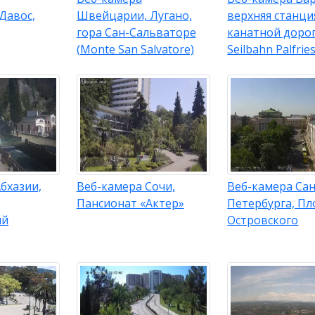
Давос,
Швейцарии, Лугано,
верхняя станци
гора Сан-Сальваторе
канатной доро
(Monte San Salvatore)
Seilbahn Palfrie
бхазии,
Веб-камера Сочи,
Веб-камера Сан
Пансионат «Актер»
Петербурга, П
ий
Островского