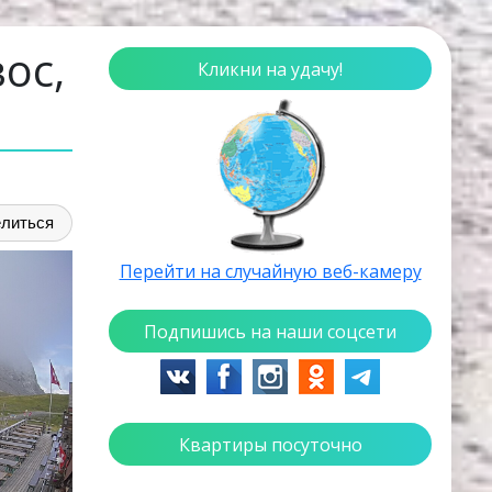
ос,
Кликни на удачу!
литься
Перейти на случайную веб-камеру
Подпишись на наши соцсети
Квартиры посуточно