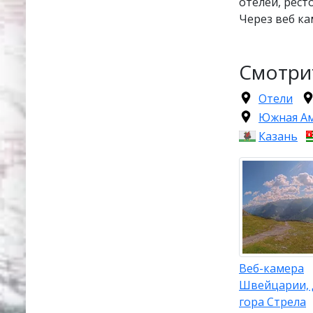
отелей, рест
Через веб ка
Смотри
Отели
Южная А
Казань
Веб-камера
Швейцарии, 
гора Стрела