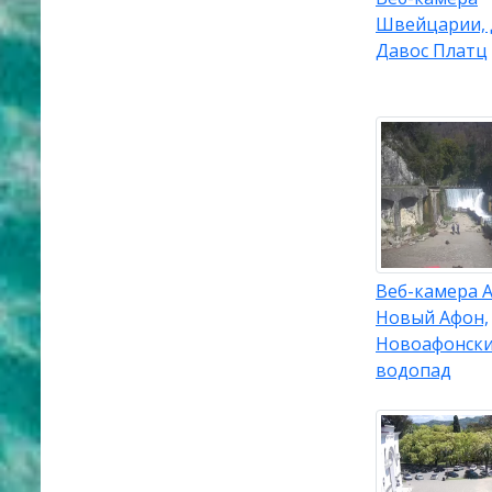
Швейцарии, 
Давос Платц
Веб-камера А
Новый Афон,
Новоафонск
водопад