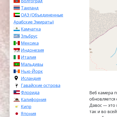
Волгоград
Таиланд
ОАЭ (Объединенные
Арабские Эмираты)
Камчатка
Эльбрус
Мексика
Индонезия
Италия
Мальдивы
Нью-Йорк
Исландия
Гавайские острова
Флорида
Веб камера п
обновляется 
Калифорния
Давос — это
Кипр
так и во все
Япония