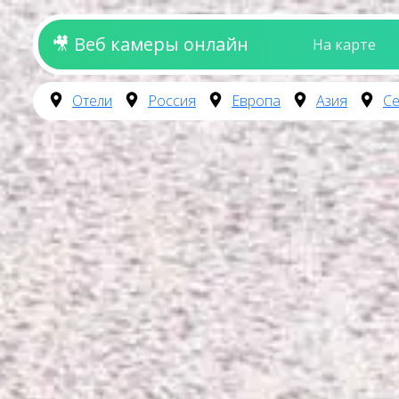
🎥 Веб камеры онлайн
На карте
Отели
Россия
Европа
Азия
Се