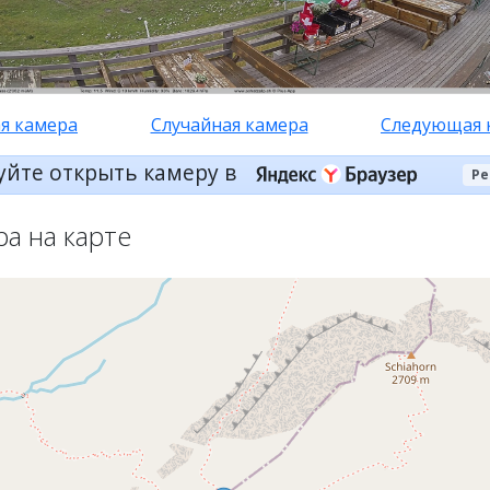
я камера
Случайная камера
Следующая 
уйте открыть камеру в
Ре
ра на карте