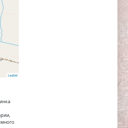
Leaflet
тинка
арии,
 много