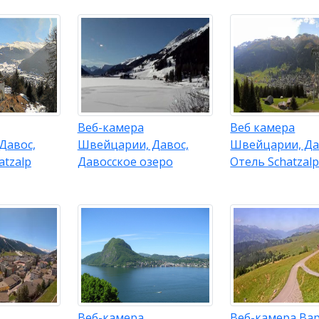
Веб-камера
Веб камера
Давос,
Швейцарии, Давос,
Швейцарии, Да
atzalp
Давосское озеро
Отель Schatzal
Веб-камера
Веб-камера Вар