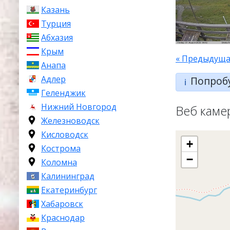
Казань
Турция
Абхазия
Крым
« Предыдуща
Анапа
Адлер
Попроб
ℹ️
Геленджик
Нижний Новгород
Веб каме
Железноводск
Кисловодск
+
Кострома
−
Коломна
Калининград
Екатеринбург
Хабаровск
Краснодар