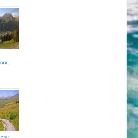
вос,
p
тау,