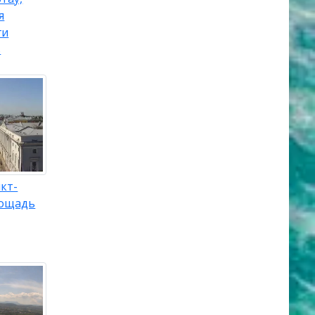
я
ги
s
кт-
лощадь