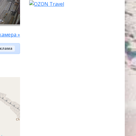
камера »
клама