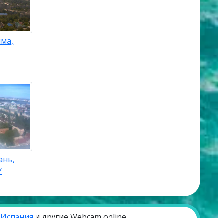
ыма,
ань,
У
,
Испания
и другие Webcam online