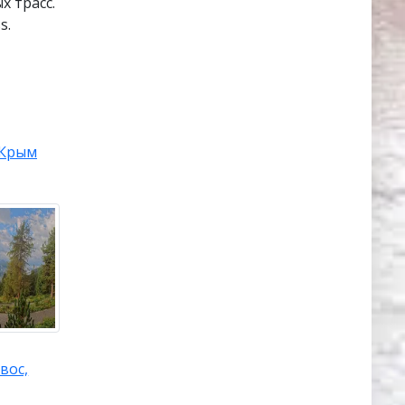
х трасс.
s.
Крым
вос,