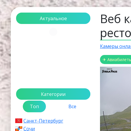
Веб 
Актуальное
ресто
Загрузка...
Камеры онла
✈ Авиабилет
Категории
Топ
Все
Санкт-Петербург
Сочи