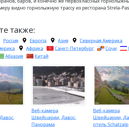
оранов, баров, и конечно же первоклассных горнолыжны
меру видно горнолыжную трассу из ресторана Strela-Pas
те также:
Россия
Европа
Азия
Северная Америка
мерика
Африка
Санкт-Петербург
Сочи
Абхазия
Китай
Веб-камера
Веб-камера
Давос,
Швейцарии, Давос,
Швейцарии, Да
Панорама
отель Schatzalp