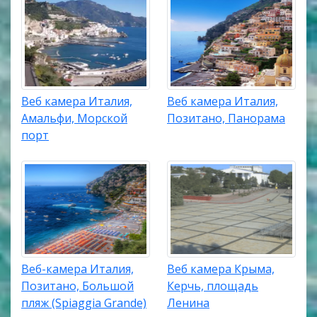
Веб камера Италия,
Веб камера Италия,
Амальфи, Морской
Позитано, Панорама
порт
Веб-камера Италия,
Веб камера Крыма,
Позитано, Большой
Керчь, площадь
пляж (Spiaggia Grande)
Ленина