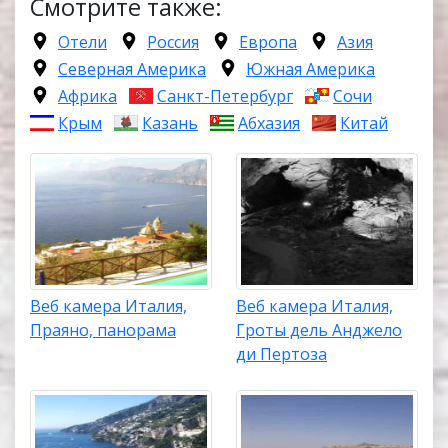
Смотрите также:
Отели
Россия
Европа
Азия
Северная Америка
Южная Америка
Африка
Санкт-Петербург
Сочи
Крым
Казань
Абхазия
Китай
Веб камера Италия,
Веб камера Италия,
Праяно, панорама
Гроты дель Анджело
ди Пертоза