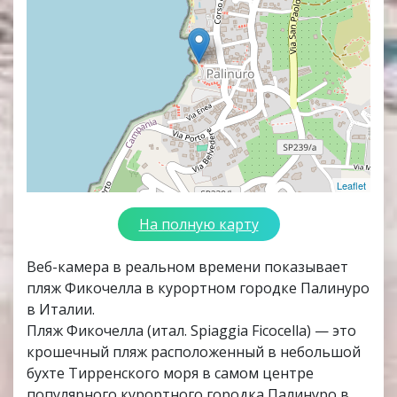
Leaflet
На полную карту
Веб-камера в реальном времени показывает
пляж Фикочелла в курортном городке Палинуро
в Италии.
Пляж Фикочелла (итал. Spiaggia Ficocella) — это
крошечный пляж расположенный в небольшой
бухте Тирренского моря в самом центре
популярного курортного городка Палинуро в