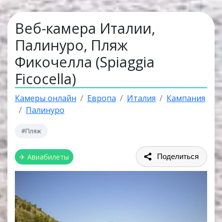
Веб-камера Италии,
Палинуро, Пляж
Фикочелла (Spiaggia
Ficocella)
Камеры онлайн
Европа
Италия
Кампания
Палинуро
#Пляж
✈ Авиабилеты
Поделиться