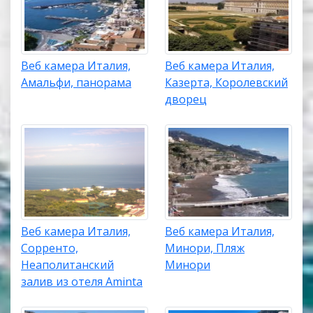
Веб камера Италия,
Веб камера Италия,
Амальфи, панорама
Казерта, Королевский
дворец
Веб камера Италия,
Веб камера Италия,
Сорренто,
Минори, Пляж
Неаполитанский
Минори
залив из отеля Aminta