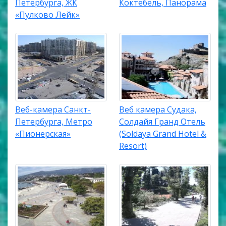
Петербурга, ЖК
Коктебель, Панорама
«Пулково Лейк»
Веб-камера Санкт-
Веб камера Судака,
Петербурга, Метро
Солдайя Гранд Отель
«Пионерская»
(Soldaya Grand Hotel &
Resort)