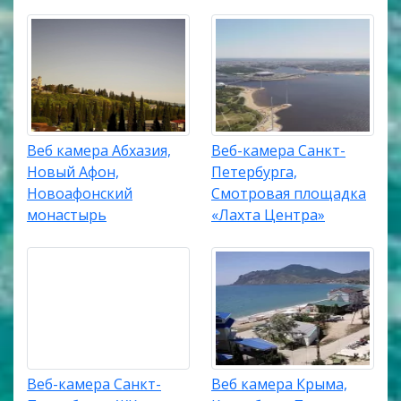
Веб камера Абхазия,
Веб-камера Санкт-
Новый Афон,
Петербурга,
Новоафонский
Смотровая площадка
монастырь
«Лахта Центра»
Веб-камера Санкт-
Веб камера Крыма,