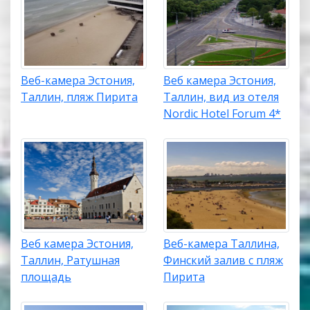
Веб-камера Эстония,
Веб камера Эстония,
Таллин, пляж Пирита
Таллин, вид из отеля
Nordic Hotel Forum 4*
Веб камера Эстония,
Веб-камера Таллина,
Таллин, Ратушная
Финский залив с пляж
площадь
Пирита