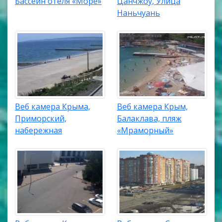
Бассейн отеля «Море»
Цанчжоу, Улица
Наньчуань
Веб камера Крыма,
Веб камера Крым,
Приморский,
Балаклава, пляж
набережная
«Мраморный»