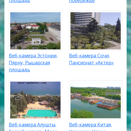
площадь
побережье
Веб-камера Эстонии,
Веб-камера Сочи,
Пярну, Рыцарская
Пансионат «Актер»
площадь
Веб-камера Алушты,
Веб-камера Китая,