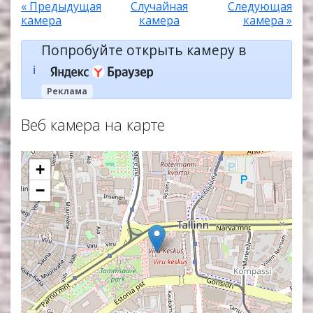
« Предыдущая
Случайная
Следующая
камера
камера
камера »
Попробуйте открыть камеру в
ℹ️
Реклама
Веб камера на карте
+
−