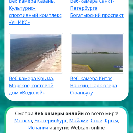
Веб камера Казань,
Веб-камера Санкт-
Культурно-
Петербурга,
спортивный комплекс
Богатырский проспект
«УНИКС»
Веб камера Крыма,
Веб-камера Китая,
Морское, гостевой
Нанкин, Парк озера
дом «Водолей»
Сюаньуху
Смотри
Веб камеры онлайн
со всего мира!
Москва
,
Екатеринбург
,
Майами
,
Сочи
,
Крым
,
Испания
и другие Webcam online