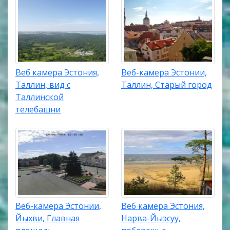
Веб камера Эстония,
Веб-камера Эстонии,
Таллин, вид с
Таллин, Старый город
Таллинской
телебашни
Веб-камера Эстонии,
Веб камера Эстония,
Йыхви, Главная
Нарва-Йыэсуу,