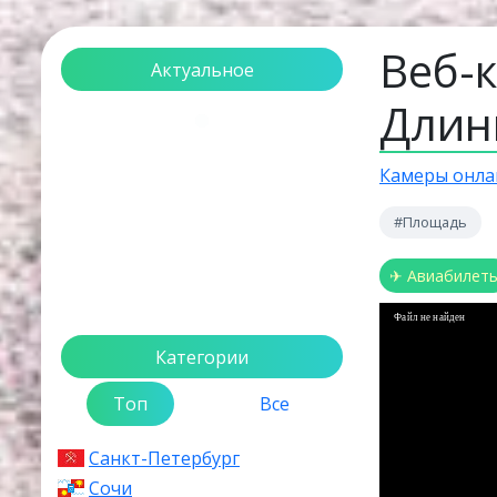
Веб-
Актуальное
Длин
Загрузка...
Камеры онла
#Площадь
✈ Авиабилет
Файл не найден
Категории
Топ
Все
Санкт-Петербург
Сочи