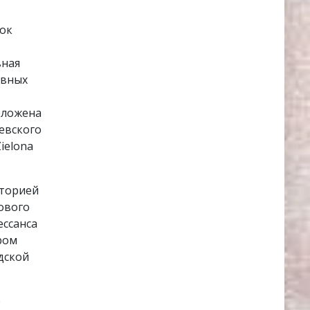
ок
вная
авных
оложена
евского
ielona
сторией
ового
ессанса
ром
дской
е