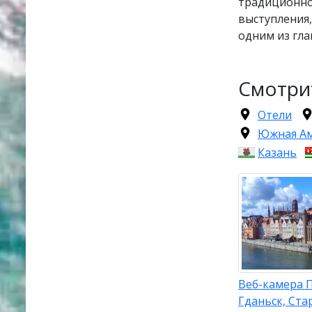
традиционно
выступления,
одним из гла
Смотри
Отели
Южная А
Казань
Веб-камера 
Гданьск, Ста