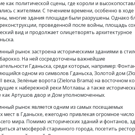
е как политической сцены, где короли и высокопоста
ались с жителями. С течением времени, особенно в ход
ны, многие здания площади были разрушены. Однако б
реконструкции, проведенной после войны, площадь со
ческий вид и продолжает олицетворять архитектурное
ньска.
нный рынок застроена историческими зданиями в стил
 барокко. На ней сосредоточены важнейшие
ательности Гданьска, среди которых, например: Фонта
яющийся одном из символов Гданьска, Золотой дом (Zło
VII века, Зелёные ворота (Zielona Brama) на восточном к
дущие к набережной реки Мотлавы. а также историческ
е как Артушов двор и Дом уполномоченных.
нный рынок является одним из самых посещаемых
х мест в Гданьске, ежегодно привлекая огромное число
всего мира. Помимо исторических зданий и фонтанов, з
иться атмосферой старинного города, посетить рестор