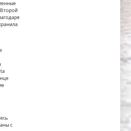
вленные
е Второй
лагодаря
хранила
е
н
ta
онце
ие
десь
аны с