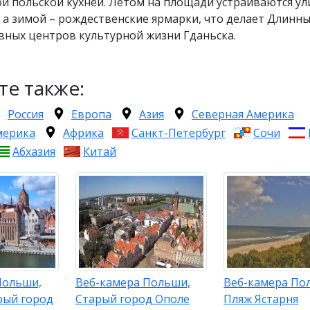
й польской кухней. Летом на площади устраиваются у
 а зимой – рождественские ярмарки, что делает Длинн
вных центров культурной жизни Гданьска.
те также:
Россия
Европа
Азия
Северная Америка
мерика
Африка
Санкт-Петербург
Сочи
Абхазия
Китай
Польши,
Веб-камера Польши,
Веб-камера По
рый город
Старый город Ополе
Пляж Ястарня