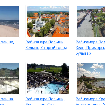
Польши,
Веб-камера Польши,
Веб-камера По
Хелмно, Старый город
Хель, Приморс
бульвар
Польша,
Веб-камера Польши,
Веб-камера Кра
очная
Ярославец, Спа-
Архитектурный