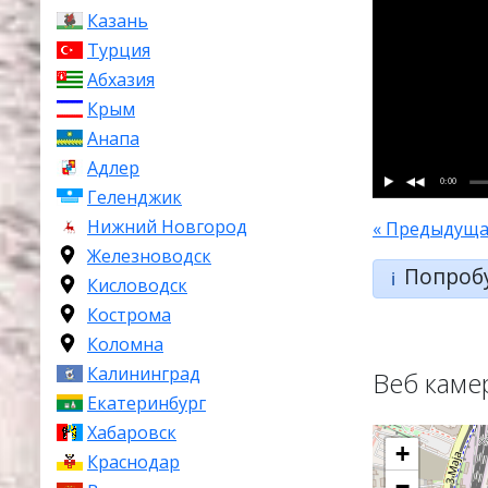
Казань
Турция
Абхазия
Крым
Анапа
Адлер
0:00
Геленджик
Нижний Новгород
« Предыдуща
Железноводск
Попроб
ℹ️
Кисловодск
Кострома
Коломна
Калининград
Веб каме
Екатеринбург
Хабаровск
+
Краснодар
−