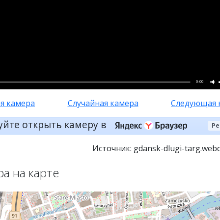
0:00
я камера
Случайная камера
Следующая 
уйте открыть камеру в
Ре
Источник: gdansk-dlugi-targ.web
ра на карте