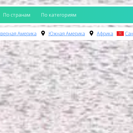
По странам
По категориям
верная Америка
Южная Америка
Африка
Сан