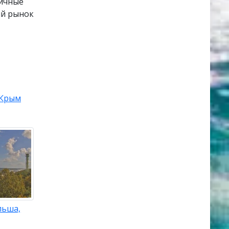
личные
ый рынок
Крым
льша,