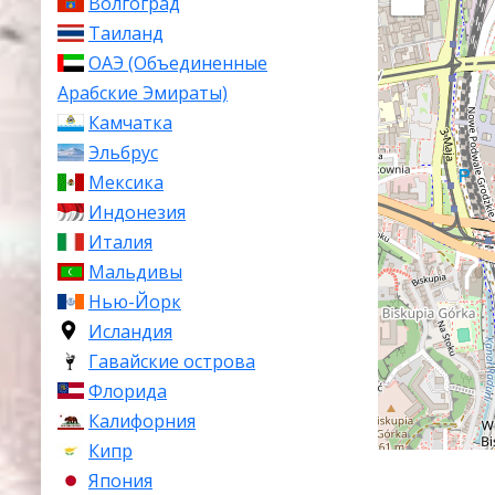
Волгоград
Таиланд
ОАЭ (Объединенные
Арабские Эмираты)
Камчатка
Эльбрус
Мексика
Индонезия
Италия
Мальдивы
Нью-Йорк
Исландия
Гавайские острова
Флорида
Калифорния
Кипр
Япония