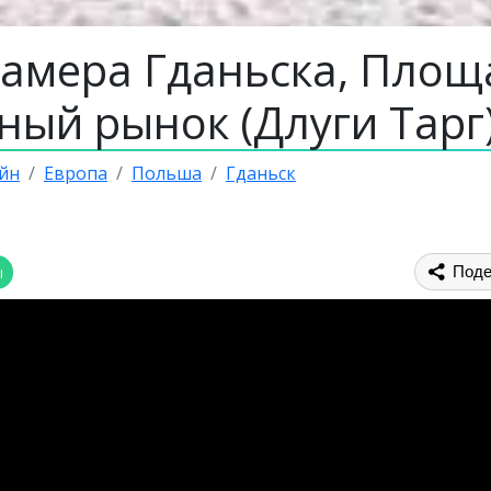
камера Гданьска, Площ
ный рынок (Длуги Тарг
йн
Европа
Польша
Гданьск
ы
Поде