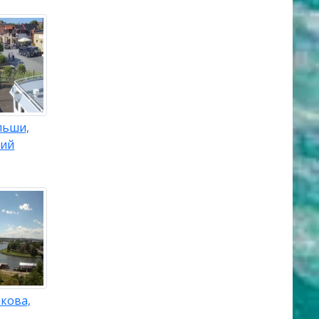
льши,
кий
кова,