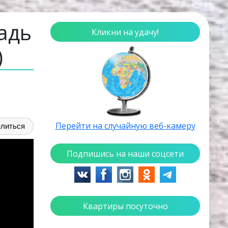
адь
Кликни на удачу!
)
Перейти на случайную веб-камеру
литься
Подпишись на наши соцсети
Квартиры посуточно