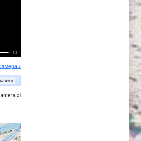
камера »
клама
camera.pl