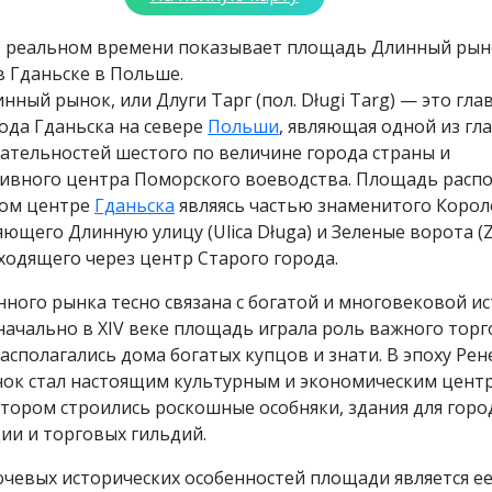
в реальном времени показывает площадь Длинный рын
 в Гданьске в Польше.
ный рынок, или Длуги Тарг (пол. Długi Targ) — это гла
ода Гданьска на севере
Польши
, являющая одной из гл
ательностей шестого по величине города страны и
ивного центра Поморского воеводства. Площадь расп
ком центре
Гданьска
являясь частью знаменитого Корол
яющего Длинную улицу (Ulica Długa) и Зеленые ворота (Z
ходящего через центр Старого города.
ного рынка тесно связана с богатой и многовековой и
начально в XIV веке площадь играла роль важного торг
располагались дома богатых купцов и знати. В эпоху Рен
ок стал настоящим культурным и экономическим цент
отором строились роскошные особняки, здания для горо
ии и торговых гильдий.
чевых исторических особенностей площади является е