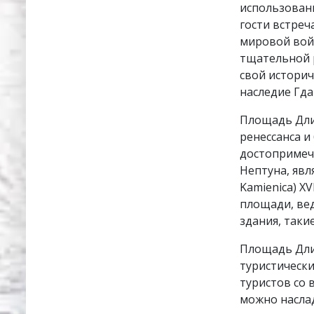
использовани
гости встреч
мировой вой
тщательной 
свой истори
наследие Гда
Площадь Дли
ренессанса и
достопримеч
Нептуна, явл
Kamienica) X
площади, ве
здания, таки
Площадь Дли
туристически
туристов со 
можно наслад