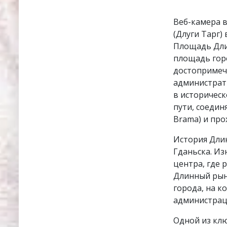
Веб-камера 
(Длуги Тарг)
Площадь Длин
площадь гор
достопримеч
администрат
в историчес
пути, соедин
Brama) и про
История Длин
Гданьска. Из
центра, где 
Длинный рын
города, на к
администрац
Одной из клю