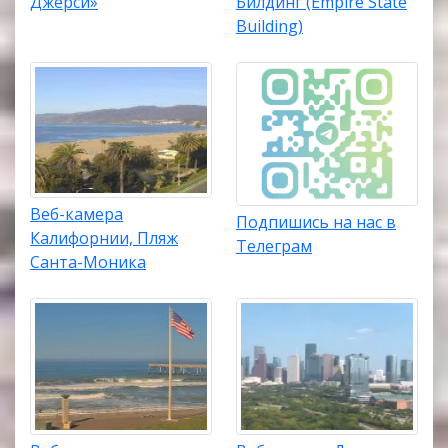
Джерси»
Билдинг (Empire State
Building)
Веб-камера
Подпишись на нас в
Калифорнии, Пляж
Телеграм
Санта-Моника