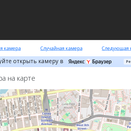
я камера
Случайная камера
Следующая 
уйте открыть камеру в
Ре
ра на карте