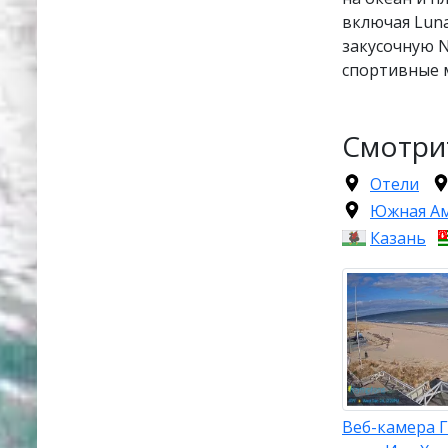
включая Luna
закусочную N
спортивные 
Смотри
Отели
Южная А
Казань
Веб-камера 