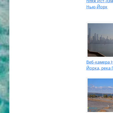
пляж Ист-Хэм
Нью-Йорк
Веб-камера 
Йорка, река 