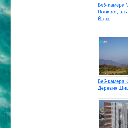
Веб-камера 
Понквог, шт
Йорк
Веб-камера К
Деревня Ши