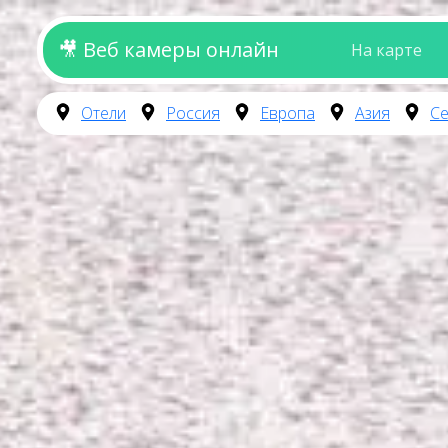
🎥 Веб камеры онлайн
На карте
Отели
Россия
Европа
Азия
Се