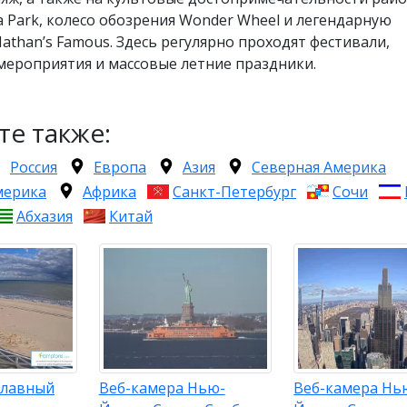
 Park, колесо обозрения Wonder Wheel и легендарную
athan’s Famous. Здесь регулярно проходят фестивали,
мероприятия и массовые летние праздники.
те также:
Россия
Европа
Азия
Северная Америка
мерика
Африка
Санкт-Петербург
Сочи
Абхазия
Китай
Главный
Веб-камера Нью-
Веб-камера Нь