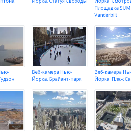
птона,
Йорка, Статуя Свободы
Йорка, Смотро
Площадка SUM
Vanderbilt
Нью-
Веб-камера Нью-
Веб-камера Нь
Гудзон
Йорка, Брайант-парк
Йорка, Пляж Са