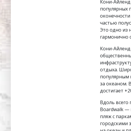
Кони-Айленд 
популярных 
оконечности 
частью полу
Это одно из 
гармонично с
Кони-Айленд 
общественны
инфраструкт
отдыха. Широ
популярным м
за океаном. 
достигает +20
Вдоль всего
Boardwalk — 
пляж с парка
городскими 
на океан и п