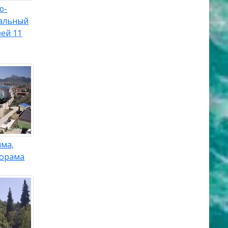
ю-
альный
ей 11
ыма,
норама