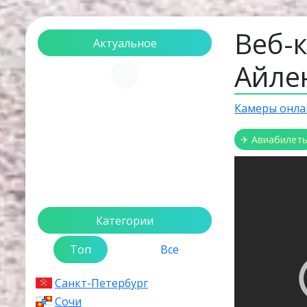
Веб-
Актуальное
Айле
Загрузка...
Камеры онла
✈ Авиабилет
Категории
Топ
Все
Санкт-Петербург
Сочи