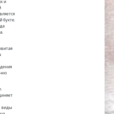
х и
й
вляется
 бухте.
ода
а.
звитая
ы
юдения
ычно
n
диняет
е виды
на,