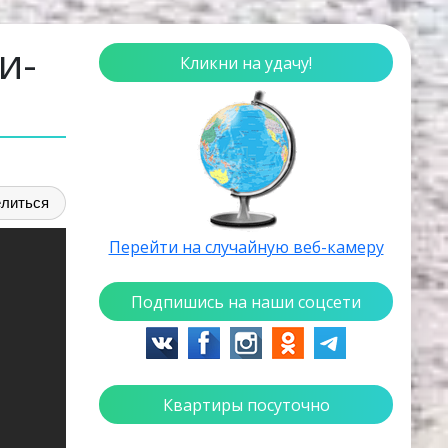
и-
Кликни на удачу!
литься
Перейти на случайную веб-камеру
Подпишись на наши соцсети
Квартиры посуточно