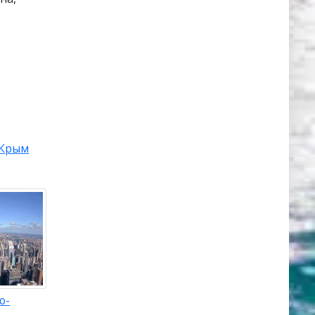
Крым
ю-