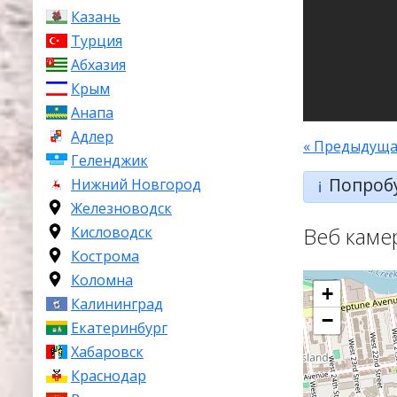
Казань
Турция
Абхазия
Крым
Анапа
Адлер
« Предыдуща
Геленджик
Попроб
Нижний Новгород
ℹ️
Железноводск
Веб каме
Кисловодск
Кострома
Коломна
+
Калининград
−
Екатеринбург
Хабаровск
Краснодар