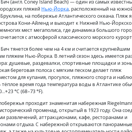
Бич (англ. Coney Island Beach) — один из самых известны
городских пляжей
Нью-Йорка
, расположенный на южно
Бруклина, на побережье Атлантического океана. Пляж я
острова Кони-Айленд и выходит к Нижней Нью-Йоркской
немногих мест мегаполиса, где динамика большого гор
очетается с атмосферой классического морского курорт
Бич тянется более чем на 4 км и считается крупнейшим
м пляжем Нью-Йорка. В летний сезон здесь имеется ра
ура: душевые, раздевалки, спортивные площадки и зон
кая береговая полоса с мягким песком делает пляж
естом для купания, прогулок, пляжного спорта и набл
В тёплое время года температура воды в Атлантике об
…+23 °C (68–73 °F).
 побережья проходит знаменитая набережная Riegelman
исторический променад, открытый в 1923 году. Она сое
ми развлечений, аттракционами, кафе, ресторанами и
зонами отдыха. С набережной открываются панорамны
ляж, а также на культовые достопримечательности райо