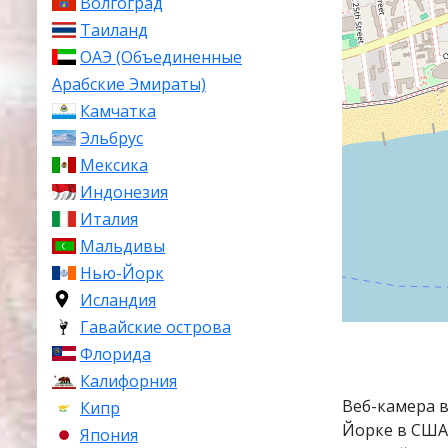
Волгоград
Таиланд
ОАЭ (Объединенные
Арабские Эмираты)
Камчатка
Эльбрус
Мексика
Индонезия
Италия
Мальдивы
Нью-Йорк
Исландия
Гавайские острова
Флорида
Калифорния
Веб-камера 
Кипр
Йорке в США
Япония