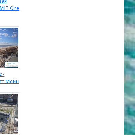
вая
MIT One
ю-
гг-Мейн