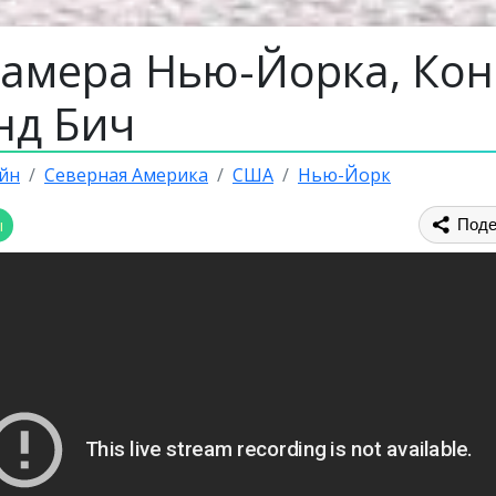
камера Нью-Йорка, Кон
нд Бич
йн
Северная Америка
США
Нью-Йорк
ы
Поде