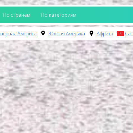
По странам
По категориям
верная Америка
Южная Америка
Африка
Сан