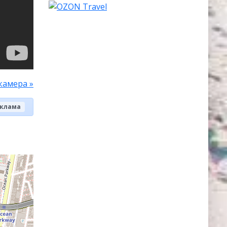
камера »
клама