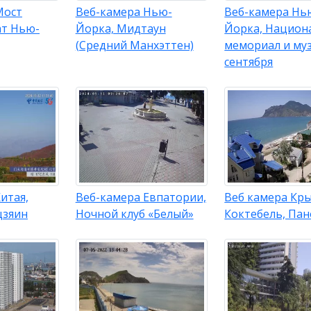
Мост
Веб-камера Нью-
Веб-камера Нь
ат Нью-
Йорка, Мидтаун
Йорка, Национ
(Средний Манхэттен)
мемориал и муз
сентября
итая,
Веб-камера Евпатории,
Веб камера Кр
цзяин
Ночной клуб «Белый»
Коктебель, Па