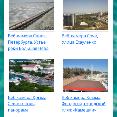
Веб-камера Санкт-
Веб-камера Сочи,
Петербурга, Устье
Улица Есауленко
реки Большая Нева
Веб камера Крыма,
Веб камера Крыма,
Севастополь,
Феодосия, городской
панорама
пляж «Камешки»