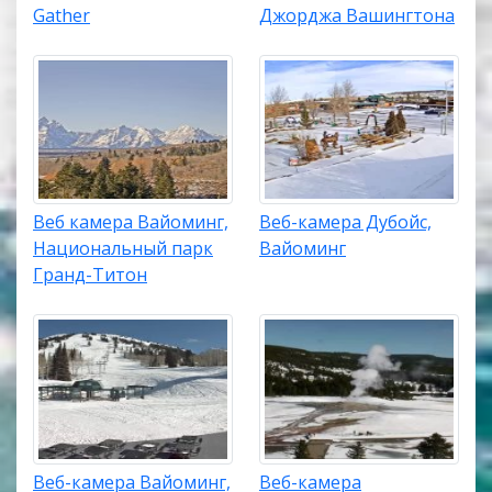
Gather
Джорджа Вашингтона
Веб камера Вайоминг,
Веб-камера Дубойс,
Национальный парк
Вайоминг
Гранд-Титон
Веб-камера Вайоминг,
Веб-камера