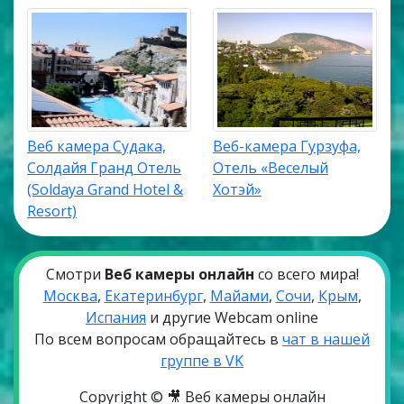
Веб камера Судака,
Веб-камера Гурзуфа,
Солдайя Гранд Отель
Отель «Веселый
(Soldaya Grand Hotel &
Хотэй»
Resort)
Смотри
Веб камеры онлайн
со всего мира!
Москва
,
Екатеринбург
,
Майами
,
Сочи
,
Крым
,
Испания
и другие Webcam online
По всем вопросам обращайтесь в
чат в нашей
группе в VK
Copyright © 🎥 Веб камеры онлайн