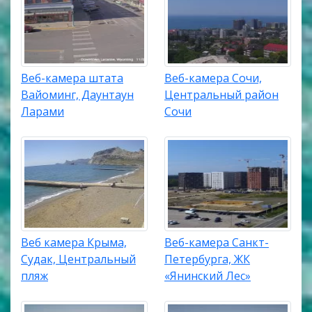
Веб-камера штата
Веб-камера Сочи,
Вайоминг, Даунтаун
Центральный район
Ларами
Сочи
Веб камера Крыма,
Веб-камера Санкт-
Судак, Центральный
Петербурга, ЖК
пляж
«Янинский Лес»