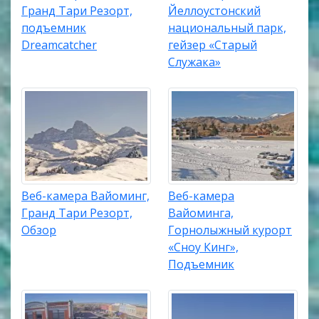
Гранд Тари Резорт,
Йеллоустонский
подъемник
национальный парк,
Dreamcatcher
гейзер «Старый
Служака»
Веб-камера Вайоминг,
Веб-камера
Гранд Тари Резорт,
Вайоминга,
Обзор
Горнолыжный курорт
«Сноу Кинг»,
Подъемник