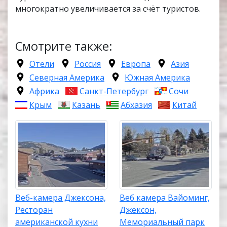
многократно увеличивается за счёт туристов.
Смотрите также:
Отели
Россия
Европа
Азия
Северная Америка
Южная Америка
Африка
Санкт-Петербург
Сочи
Крым
Казань
Абхазия
Китай
Веб-камера Джексона,
Веб камера Вайоминг,
Ресторан
Джексон,
американской кухни
Мемориальный парк