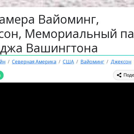
камера Вайоминг,
сон, Мемориальный па
джа Вашингтона
йн
Северная Америка
США
Вайоминг
Джексон
ы
Поде