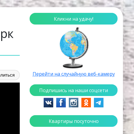
Кликни на удачу!
рк
Перейти на случайную веб-камеру
литься
Подпишись на наши соцсети
Квартиры посуточно