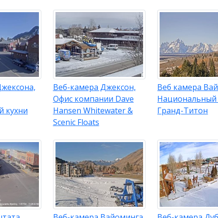
Джексона,
Веб-камера Джексон,
Веб камера Вай
Офис компании Dave
Национальный
й кухни
Hansen Whitewater &
Гранд-Титон
Scenic Floats
штата
Веб-камера Вайоминга,
Веб-камера Дуб