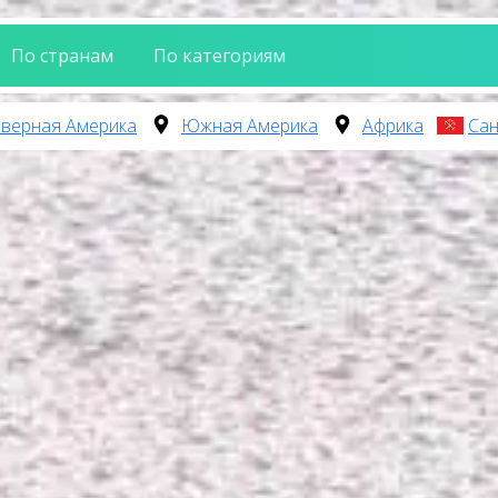
По странам
По категориям
верная Америка
Южная Америка
Африка
Сан