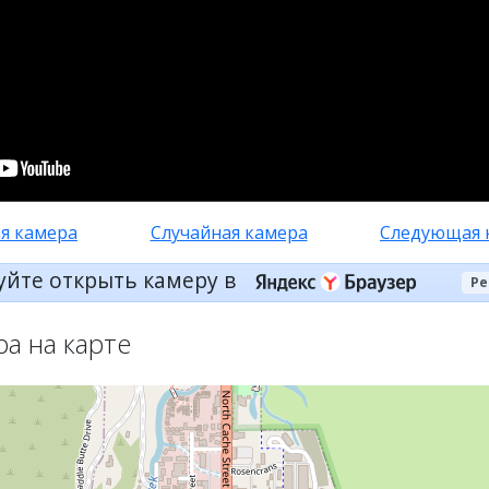
я камера
Случайная камера
Следующая 
уйте открыть камеру в
Ре
ра на карте