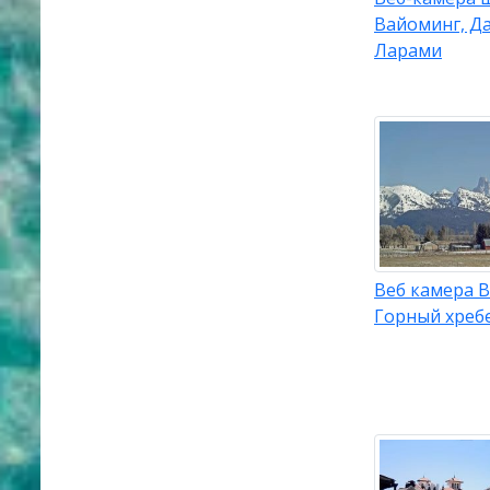
Вайоминг, Д
Ларами
Веб камера 
Горный хреб