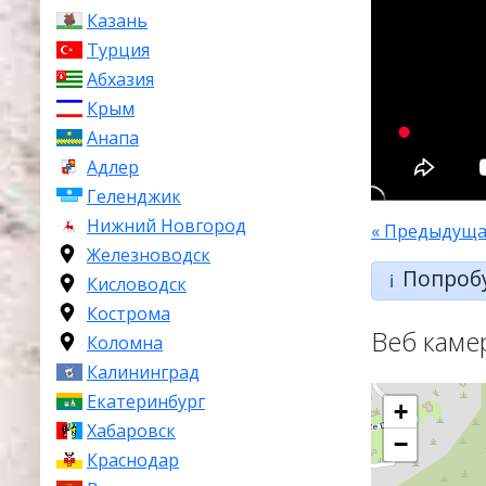
Казань
Турция
Абхазия
Крым
Анапа
Адлер
Геленджик
Нижний Новгород
« Предыдуща
Железноводск
Попроб
ℹ️
Кисловодск
Кострома
Веб каме
Коломна
Калининград
Екатеринбург
+
Хабаровск
−
Краснодар