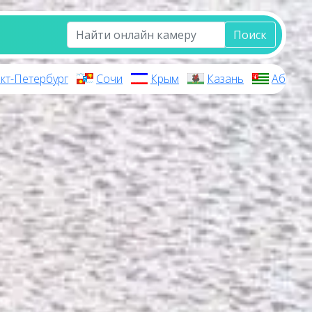
Поиск
кт-Петербург
Сочи
Крым
Казань
Абхази