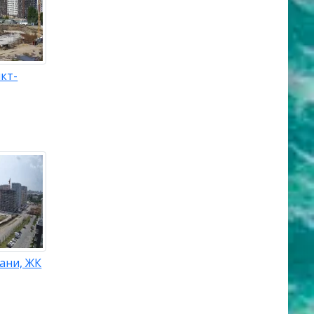
кт-
ани, ЖК