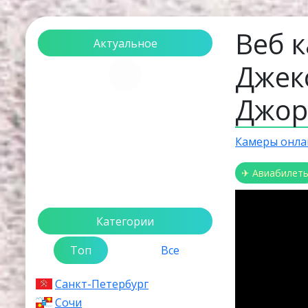
Веб 
Актуальное
Джек
Загрузка...
Джор
Камеры онла
✈ Авиабилет
Категории
Топ
Все
Санкт-Петербург
Сочи