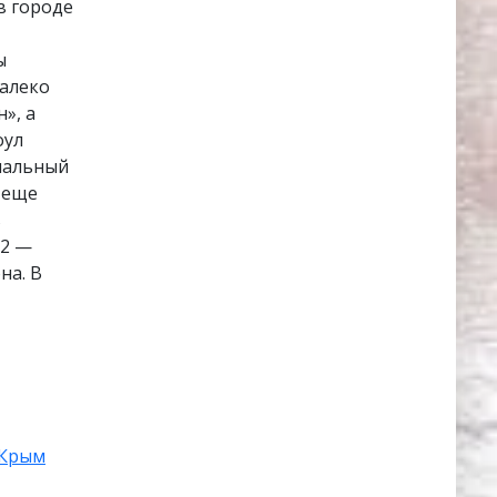
в городе
ы
далеко
», а
оул
риальный
 еще
ь
32 —
на. В
Крым