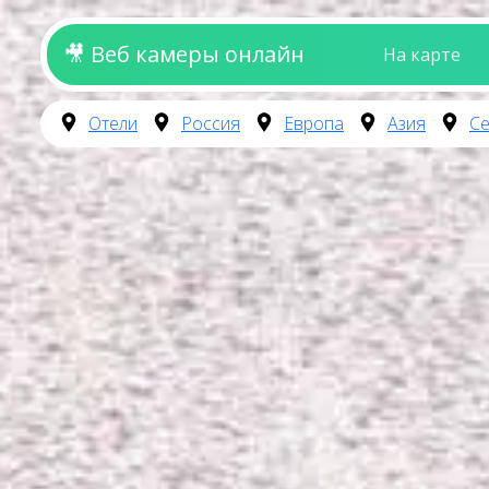
🎥 Веб камеры онлайн
На карте
Отели
Россия
Европа
Азия
Се