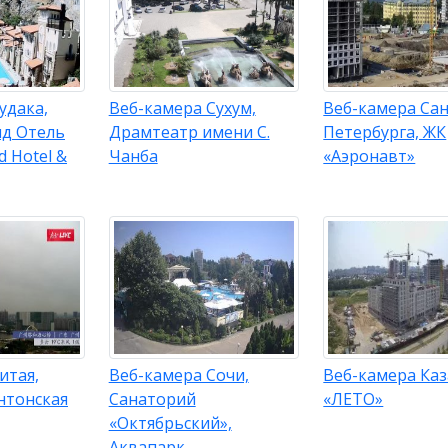
удака,
Веб-камера Сухум,
Веб-камера Сан
нд Отель
Драмтеатр имени С.
Петербурга, ЖК
d Hotel &
Чанба
«Аэронавт»
итая,
Веб-камера Сочи,
Веб-камера Каз
нтонская
Санаторий
«ЛЕТО»
«Октябрьский»,
Аквапарк