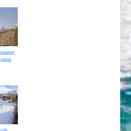
оминг,
 парк
ойс,