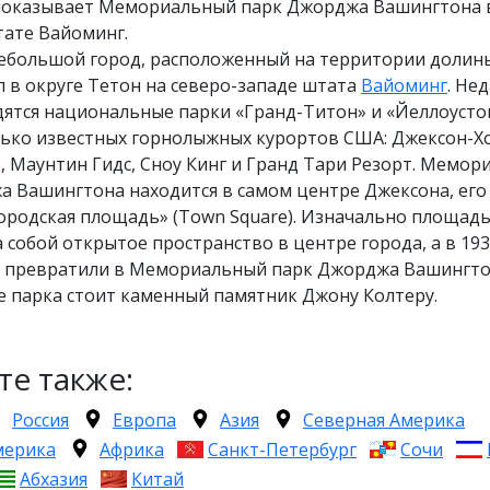
показывает Мемориальный парк Джорджа Вашингтона 
тате Вайоминг.
ебольшой город, расположенный на территории долин
 в округе Тетон на северо-западе штата
Вайоминг
. Не
дятся национальные парки «Гранд-Титон» и «Йеллоустон
лько известных горнолыжных курортов США: Джексон-Х
e), Маунтин Гидс, Сноу Кинг и Гранд Тари Резорт. Мемо
а Вашингтона находится в самом центре Джексона, его
ородская площадь» (Town Square). Изначально площад
 собой открытое пространство в центре города, а в 19
ее превратили в Мемориальный парк Джорджа Вашингто
е парка стоит каменный памятник Джону Колтеру.
те также:
Россия
Европа
Азия
Северная Америка
мерика
Африка
Санкт-Петербург
Сочи
Абхазия
Китай