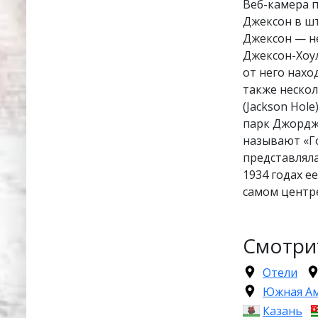
Веб-камера 
Джексон в ш
Джексон — н
Джексон-Хоул
от него нахо
также неско
(Jackson Hol
парк Джордж
называют «Г
представляла
1934 годах 
самом центр
Смотри
Отели
Южная А
Казань