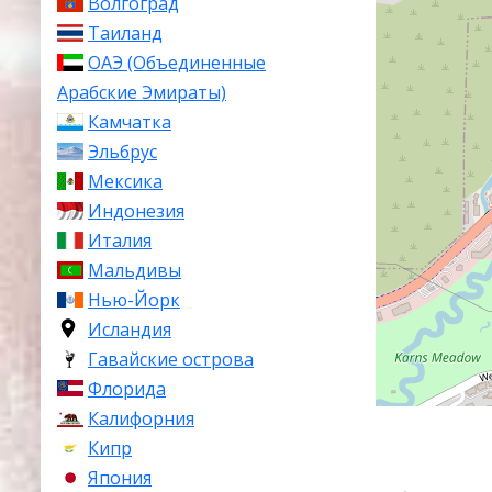
Волгоград
Таиланд
ОАЭ (Объединенные
Арабские Эмираты)
Камчатка
Эльбрус
Мексика
Индонезия
Италия
Мальдивы
Нью-Йорк
Исландия
Гавайские острова
Флорида
Калифорния
Кипр
Япония