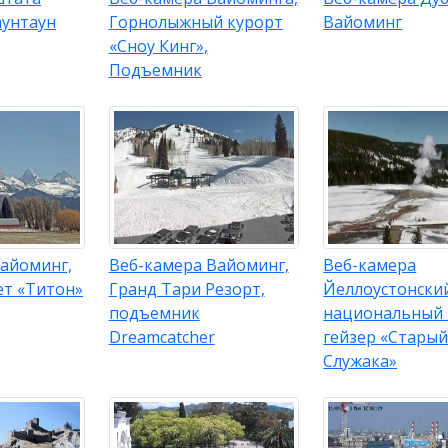
аунтаун
Горнолыжный курорт
Вайоминг
«Сноу Кинг»,
Подъемник
Вайоминг,
Веб-камера Вайоминг,
Веб-камера
ет «Титон»
Гранд Тари Резорт,
Йеллоустонски
подъемник
национальный 
Dreamcatcher
гейзер «Стары
Служака»