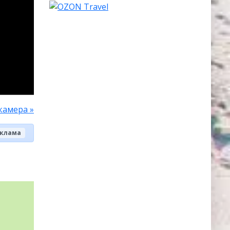
камера »
клама