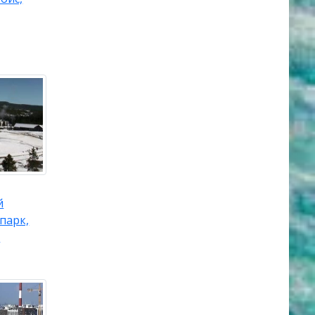
й
парк,
й